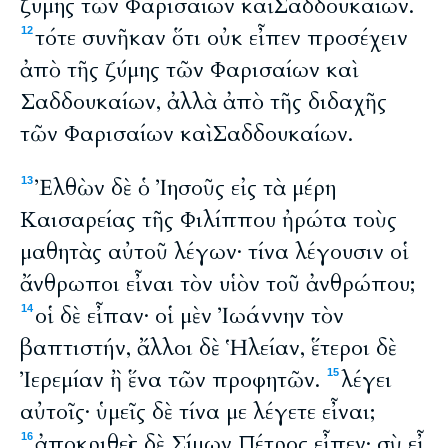
ζύμης τῶν Φαρισαίων καὶ Σαδδουκαίων.
τότε συνῆκαν ὅτι οὐκ εἶπεν προσέχειν
12
ἀπὸ τῆς ζύμης τῶν Φαρισαίων καὶ
Σαδδουκαίων, ἀλλὰ ἀπὸ τῆς διδαχῆς
τῶν Φαρισαίων καὶ Σαδδουκαίων.
Ἐλθὼν δὲ ὁ Ἰησοῦς εἰς τὰ μέρη
13
Καισαρείας τῆς Φιλίππου ἠρώτα τοὺς
μαθητὰς αὐτοῦ λέγων· τίνα λέγουσιν οἱ
ἄνθρωποι εἶναι τὸν υἱὸν τοῦ ἀνθρώπου;
οἱ δὲ εἶπαν· οἱ μὲν Ἰωάννην τὸν
14
βαπτιστήν, ἄλλοι δὲ Ἡλείαν, ἕτεροι δὲ
Ἰερεμίαν ἢ ἕνα τῶν προφητῶν.
λέγει
15
αὐτοῖς· ὑμεῖς δὲ τίνα με λέγετε εἶναι;
ἀποκριθεὶς δὲ Σίμων Πέτρος εἶπεν· σὺ εἶ
16