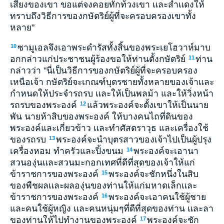
เสียงของเขา ขอแต่จงคอยทักท้วงเขา และสำแดงให้
ทราบถึงวิธีการของกษัตริย์ผู้ที่จะครอบครองเขาทั้ง
หลาย"
ซามูเอลจึงเอาพระดำรัสทั้งสิ้นของพระเยโฮวาห์มาบ
10
อกกล่าวแก่ประชาชนผู้ร้องขอให้ท่านตั้งกษัตริย์
ท่าน
11
กล่าวว่า "นี่เป็นวิธีการของกษัตริย์ผู้ที่จะครอบครอง
เหนือเจ้า กษัตริย์จะเกณฑ์บุตรชายทั้งหลายของเจ้าและ
กำหนดให้ประจำรถรบ และให้เป็นพลม้า และให้วิ่งหน้า
รถรบของพระองค์
แล้วพระองค์จะตั้งเขาให้เป็นนาย
12
พัน นายห้าสิบของพระองค์ ให้บางคนไถที่ดินของ
พระองค์และเกี่ยวข้าว และทำศัสตราวุธ และเครื่องใช้
ของรถรบ
พระองค์จะนำบุตรสาวของเจ้าไปเป็นผู้ปรุง
13
เครื่องหอม ทำครัวและปิ้งขนม
พระองค์จะเอานา
14
สวนองุ่นและสวนมะกอกเทศที่ดีที่สุดของเจ้าให้แก่
ข้าราชการของพระองค์
พระองค์จะชักหนึ่งในสิบ
15
ของพืชผลและผลองุ่นของท่านให้แก่มหาดเล็กและ
ข้าราชการของพระองค์
พระองค์จะเอาคนใช้ผู้ชาย
16
และคนใช้ผู้หญิง และคนหนุ่มๆที่ดีที่สุดของท่าน และลา
ของท่านให้ไปทำงานของพระองค์
พระองค์จะชัก
17