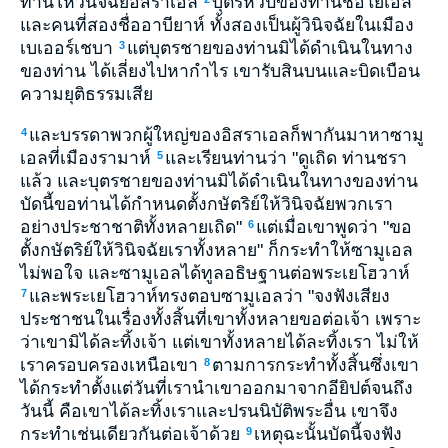
ท่านให้วินิจฉัยอิสราเอล
บุตรหัวปีของท่านชื่อโยเอล
และคนที่สองชื่ออาบียาห์ ทั้งสองเป็นผู้วินิจฉัยในเมือง
เบเออร์เชบา
แต่บุตรชายของท่านมิได้ดำเนินในทาง
3
ของท่าน ได้เลี่ยงไปหากำไร เขารับสินบนและบิดเบือน
ความยุติธรรมเสีย
และบรรดาพวกผู้ใหญ่ของอิสราเอลก็พากันมาหาซามู
4
เอลที่เมืองรามาห์
และเรียนท่านว่า "ดูเถิด ท่านชรา
5
แล้ว และบุตรชายของท่านมิได้ดำเนินในทางของท่าน
บัดนี้ขอท่านได้กำหนดตั้งกษัตริย์ให้วินิจฉัยพวกเรา
อย่างประชาชาติทั้งหลายเถิด"
แต่เมื่อเขาพูดว่า "ขอ
6
ตั้งกษัตริย์ให้วินิจฉัยเราทั้งหลาย" ก็กระทำให้ซามูเอล
ไม่พอใจ และซามูเอลได้ทูลอธิษฐานต่อพระเยโฮวาห์
และพระเยโฮวาห์ทรงตอบซามูเอลว่า "จงฟังเสียง
7
ประชาชนในเรื่องทั้งสิ้นที่เขาทั้งหลายขอต่อเจ้า เพราะ
ว่าเขามิได้ละทิ้งเจ้า แต่เขาทั้งหลายได้ละทิ้งเรา ไม่ให้
เราครอบครองเหนือเขา
ตามการกระทำทั้งสิ้นซึ่งเขา
8
ได้กระทำตั้งแต่วันที่เรานำเขาออกมาจากอียิปต์จนถึง
วันนี้ คือเขาได้ละทิ้งเราและปรนนิบัติพระอื่น เขาจึง
กระทำเช่นเดียวกันต่อเจ้าด้วย
เหตุฉะนั้นบัดนี้จงฟัง
9