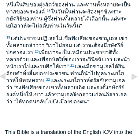
หนึ่งในสิบของฝูงสัตว์ของท่าน และท่านทั้งหลายจะเป็น
ทาสของพระองค์
ในวันนั้นท่านจะร้องทุกข์เพราะ
18
กษัตริย์ของท่าน ผู้ซึ่งท่านทั้งหลายได้เลือกนั้น แต่พระ
เยโฮวาห์จะไม่สดับท่านในวันนั้น"
แต่ประชาชนปฏิเสธไม่เชื่อฟังเสียงของซามูเอล เขา
19
ทั้งหลายกล่าวว่า "เราไม่ยอม แต่เราจะต้องมีกษัตริย์
ปกครองเรา
เพื่อเราจะเป็นเหมือนประชาชาติทั้ง
20
หลายด้วย และเพื่อกษัตริย์ของเราจะวินิจฉัยเรา และนำ
หน้าเราไปและรบศึกให้เรา"
และเมื่อซามูเอลได้ยิน
21
ถ้อยคำทั้งสิ้นของประชาชน ท่านก็นำไปทูลพระเยโฮ
วาห์ให้ทรงทราบ
และพระเยโฮวาห์ตรัสกับซามูเอล
22
ว่า "จงฟังเสียงของเขาทั้งหลายเถิด และจงตั้งกษัตริย์
องค์หนึ่งให้เขา" แล้วซามูเอลจึงกล่าวแก่คนอิสราเอล
ว่า "ให้ทุกคนกลับไปยังเมืองของตน"
This Bible is a translation of the English KJV into the