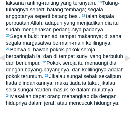
laksana ranting-ranting yang teranyam.
Tulang-
18
tulangnya seperti batang tembaga; segala
anggotanya seperti batang besi.
Ialah kepala
19
perbuatan Allah; adapun yang menjadikan dia itu
sudah mengenakan pedang-Nya padanya.
Segala bukit menjadi tempat makannya; di sana
20
segala margasatwa bermain-main kelilingnya.
Bahwa di bawah pokok-pokok seroja
21
berbaringlah ia, dan di tempat sunyi yang berbuluh
dan berlumpur.
Pokok seroja itu menaungi dia
22
dengan bayang-bayangnya, dan kelilingnya adalah
pokok teruntum.
Jikalau sungai sebak sekalipun
23
tiada diindahkannya; maka tiada ia takut jikalau
seisi sungai Yarden masuk ke dalam mulutnya.
Masakan dapat orang menangkap dia dengan
24
hidupnya dalam jerat, atau mencucuk hidungnya.