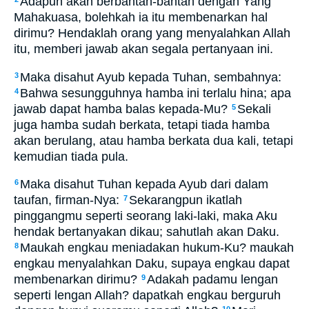
Adapun akan berbantah-bantah dengan Yang
Mahakuasa, bolehkah ia itu membenarkan hal
dirimu? Hendaklah orang yang menyalahkan Allah
itu, memberi jawab akan segala pertanyaan ini.
Maka disahut Ayub kepada Tuhan, sembahnya:
3
Bahwa sesungguhnya hamba ini terlalu hina; apa
4
jawab dapat hamba balas kepada-Mu?
Sekali
5
juga hamba sudah berkata, tetapi tiada hamba
akan berulang, atau hamba berkata dua kali, tetapi
kemudian tiada pula.
Maka disahut Tuhan kepada Ayub dari dalam
6
taufan, firman-Nya:
Sekarangpun ikatlah
7
pinggangmu seperti seorang laki-laki, maka Aku
hendak bertanyakan dikau; sahutlah akan Daku.
Maukah engkau meniadakan hukum-Ku? maukah
8
engkau menyalahkan Daku, supaya engkau dapat
membenarkan dirimu?
Adakah padamu lengan
9
seperti lengan Allah? dapatkah engkau berguruh