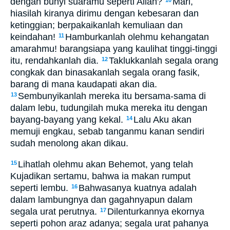
dengan bunyi suaramu seperti Allah?
Mari,
10
hiasilah kiranya dirimu dengan kebesaran dan
ketinggian; berpakaikanlah kemuliaan dan
keindahan!
Hamburkanlah olehmu kehangatan
11
amarahmu! barangsiapa yang kaulihat tinggi-tinggi
itu, rendahkanlah dia.
Taklukkanlah segala orang
12
congkak dan binasakanlah segala orang fasik,
barang di mana kaudapati akan dia.
Sembunyikanlah mereka itu bersama-sama di
13
dalam lebu, tudungilah muka mereka itu dengan
bayang-bayang yang kekal.
Lalu Aku akan
14
memuji engkau, sebab tanganmu kanan sendiri
sudah menolong akan dikau.
Lihatlah olehmu akan Behemot, yang telah
15
Kujadikan sertamu, bahwa ia makan rumput
seperti lembu.
Bahwasanya kuatnya adalah
16
dalam lambungnya dan gagahnyapun dalam
segala urat perutnya.
Dilenturkannya ekornya
17
seperti pohon araz adanya; segala urat pahanya