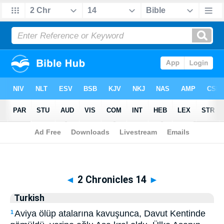
Biblia
>
Turkish
> 2 Chronicles 14
◄
2 Chronicles 14
►
Turkish
Aviya ölüp atalarına kavuşunca, Davut Kentinde
1