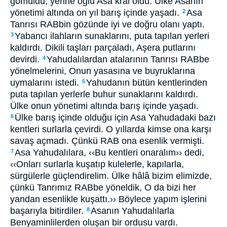
gömüldü, yerine oğlu Asa kral oldu. Ülke Asanın
yönetimi altında on yıl barış içinde yaşadı.
Asa
2
Tanrısı RABbin gözünde iyi ve doğru olanı yaptı.
Yabancı ilahların sunaklarını, puta tapılan yerleri
3
kaldırdı. Dikili taşları parçaladı, Aşera putlarını
devirdi.
Yahudalılardan atalarının Tanrısı RABbe
4
yönelmelerini, Onun yasasına ve buyruklarına
uymalarını istedi.
Yahudanın bütün kentlerinden
5
puta tapılan yerlerle buhur sunaklarını kaldırdı.
Ülke onun yönetimi altında barış içinde yaşadı.
Ülke barış içinde olduğu için Asa Yahudadaki bazı
6
kentleri surlarla çevirdi. O yıllarda kimse ona karşı
savaş açmadı. Çünkü RAB ona esenlik vermişti.
Asa Yahudalılara, ‹‹Bu kentleri onaralım›› dedi,
7
‹‹Onları surlarla kuşatıp kulelerle, kapılarla,
sürgülerle güçlendirelim. Ülke hâlâ bizim elimizde,
çünkü Tanrımız RABbe yöneldik, O da bizi her
yandan esenlikle kuşattı.›› Böylece yapım işlerini
başarıyla bitirdiler.
Asanın Yahudalılarla
8
Benyaminlilerden oluşan bir ordusu vardı.