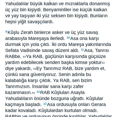
Yahudalılar büyük kalkan ve mızraklarla donanmış
üç yüz bin kişiydi. Benyaminliler ise küçük kalkan
ve yay taşıyan iki yüz seksen bin kişiydi. Bunların
hepsi yiğit savaşçılardı.
Kûşlu Zerah binlerce asker ve üç yüz savaş
9
arabasıyla Mareşaya ilerledi.
Asa ona karşı
10
durmak için yola çıktı. İki ordu Mareşa yakınlarında
Sefata Vadisinde savaş düzeni aldı.
Asa, Tanrısı
11
RABbe, ‹‹Ya RAB, güçlünün karşısında güçsüze
yardım edebilecek senden başka kimse yoktur››
diye yakardı, ‹‹Ey Tanrımız RAB, bize yardım et,
çünkü sana güveniyoruz. Senin adınla bu
kalabalığa karşı çıktık. Ya RAB, sen bizim
Tanrımızsın. İnsanlar sana karşı zafer
kazanmasın.››
RAB Kûşluları Asayla
12
Yahudalıların önünde bozguna uğrattı. Kûşlular
kaçmaya başladı.
Asa ordusuyla onları Gerara
13
kadar kovaladı. Kûşlulardan kurtulan olmadı.
RABbin ve ordusunun önünde kırıldılar. Yahudalılar