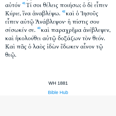
αὐτόν
Τί σοι θέλεις ποιήσω; ὁ δὲ εἶπεν
41
Κύριε, ἵνα ἀναβλέψω.
καὶ ὁ Ἰησοῦς
42
εἶπεν αὐτῷ Ἀνάβλεψον· ἡ πίστις σου
σέσωκέν σε.
καὶ παραχρῆμα ἀνέβλεψεν,
43
καὶ ἠκολούθει αὐτῷ δοξάζων τὸν θεόν.
Καὶ πᾶς ὁ λαὸς ἰδὼν ἔδωκεν αἶνον τῷ
θεῷ.
WH 1881
Bible Hub