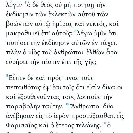
λέγει·
ὁ δὲ θεὸς οὐ μὴ ποιήσῃ τὴν
7
ἐκδίκησιν τῶν ἐκλεκτῶν αὐτοῦ τῶν
βοώντων αὐτῷ ἡμέρας καὶ νυκτός, καὶ
μακροθυμεῖ ἐπ' αὐτοῖς;
λέγω ὑμῖν ὅτι
8
ποιήσει τὴν ἐκδίκησιν αὐτῶν ἐν τάχει.
πλὴν ὁ υἱὸς τοῦ ἀνθρώπου ἐλθὼν ἆρα
εὑρήσει τὴν πίστιν ἐπὶ τῆς γῆς;
Εἶπεν δὲ καὶ πρός τινας τοὺς
9
πεποιθότας ἐφ' ἑαυτοῖς ὅτι εἰσὶν δίκαιοι
καὶ ἐξουθενοῦντας τοὺς λοιποὺς τὴν
παραβολὴν ταύτην.
Ἄνθρωποι δύο
10
ἀνέβησαν εἰς τὸ ἱερὸν προσεύξασθαι, εἷς
Φαρισαῖος καὶ ὁ ἕτερος τελώνης.
ὁ
11