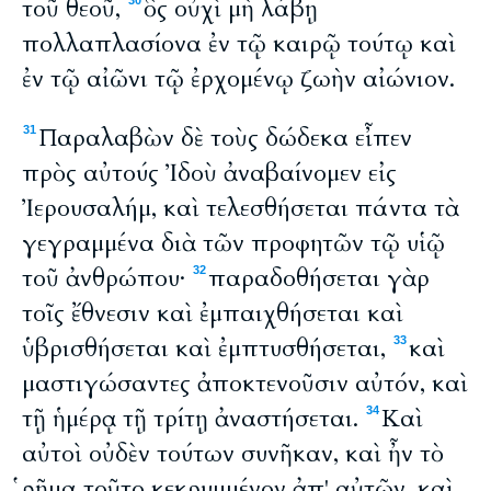
τοῦ θεοῦ,
ὃς οὐχὶ μὴ λάβῃ
30
πολλαπλασίονα ἐν τῷ καιρῷ τούτῳ καὶ
ἐν τῷ αἰῶνι τῷ ἐρχομένῳ ζωὴν αἰώνιον.
Παραλαβὼν δὲ τοὺς δώδεκα εἶπεν
31
πρὸς αὐτούς Ἰδοὺ ἀναβαίνομεν εἰς
Ἰερουσαλήμ, καὶ τελεσθήσεται πάντα τὰ
γεγραμμένα διὰ τῶν προφητῶν τῷ υἱῷ
τοῦ ἀνθρώπου·
παραδοθήσεται γὰρ
32
τοῖς ἔθνεσιν καὶ ἐμπαιχθήσεται καὶ
ὑβρισθήσεται καὶ ἐμπτυσθήσεται,
καὶ
33
μαστιγώσαντες ἀποκτενοῦσιν αὐτόν, καὶ
τῇ ἡμέρᾳ τῇ τρίτῃ ἀναστήσεται.
Καὶ
34
αὐτοὶ οὐδὲν τούτων συνῆκαν, καὶ ἦν τὸ
ῥῆμα τοῦτο κεκρυμμένον ἀπ' αὐτῶν, καὶ