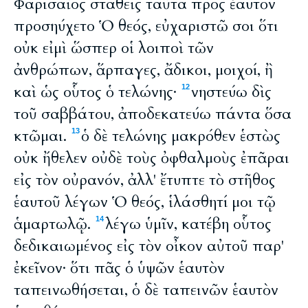
Φαρισαῖος σταθεὶς ταῦτα πρὸς ἑαυτὸν
προσηύχετο Ὁ θεός, εὐχαριστῶ σοι ὅτι
οὐκ εἰμὶ ὥσπερ οἱ λοιποὶ τῶν
ἀνθρώπων, ἅρπαγες, ἄδικοι, μοιχοί, ἢ
καὶ ὡς οὗτος ὁ τελώνης·
νηστεύω δὶς
12
τοῦ σαββάτου, ἀποδεκατεύω πάντα ὅσα
κτῶμαι.
ὁ δὲ τελώνης μακρόθεν ἑστὼς
13
οὐκ ἤθελεν οὐδὲ τοὺς ὀφθαλμοὺς ἐπᾶραι
εἰς τὸν οὐρανόν, ἀλλ' ἔτυπτε τὸ στῆθος
ἑαυτοῦ λέγων Ὁ θεός, ἱλάσθητί μοι τῷ
ἁμαρτωλῷ.
λέγω ὑμῖν, κατέβη οὗτος
14
δεδικαιωμένος εἰς τὸν οἶκον αὐτοῦ παρ'
ἐκεῖνον· ὅτι πᾶς ὁ ὑψῶν ἑαυτὸν
ταπεινωθήσεται, ὁ δὲ ταπεινῶν ἑαυτὸν