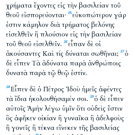
χρήματα ἔχοντες εἰς τὴν βασιλείαν τοῦ
θεοῦ εἰσπορεύονται·
εὐκοπώτερον γάρ
25
ἐστιν κάμηλον διὰ τρήματος βελόνης
εἰσελθεῖν ἢ πλούσιον εἰς τὴν βασιλείαν
τοῦ θεοῦ εἰσελθεῖν.
εἶπαν δὲ οἱ
26
ἀκούσαντες Καὶ τίς δύναται σωθῆναι;
ὁ
27
δὲ εἶπεν Τὰ ἀδύνατα παρὰ ἀνθρώποις
δυνατὰ παρὰ τῷ θεῷ ἐστίν.
Εἶπεν δὲ ὁ Πέτρος Ἰδοὺ ἡμεῖς ἀφέντες
28
τὰ ἴδια ἠκολουθήσαμέν σοι.
ὁ δὲ εἶπεν
29
αὐτοῖς Ἀμὴν λέγω ὑμῖν ὅτι οὐδεὶς ἔστιν
ὃς ἀφῆκεν οἰκίαν ἢ γυναῖκα ἢ ἀδελφοὺς
ἢ γονεῖς ἢ τέκνα εἵνεκεν τῆς βασιλείας