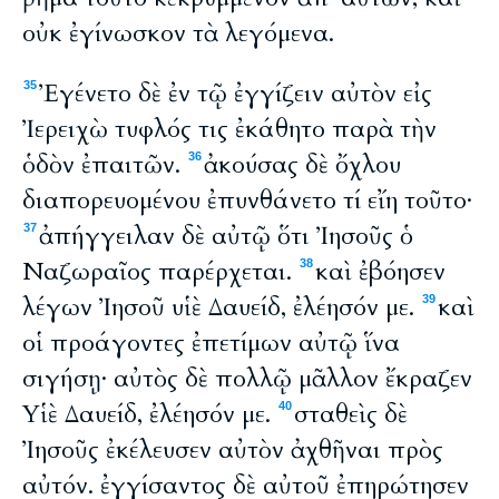
οὐκ ἐγίνωσκον τὰ λεγόμενα.
Ἐγένετο δὲ ἐν τῷ ἐγγίζειν αὐτὸν εἰς
35
Ἰερειχὼ τυφλός τις ἐκάθητο παρὰ τὴν
ὁδὸν ἐπαιτῶν.
ἀκούσας δὲ ὄχλου
36
διαπορευομένου ἐπυνθάνετο τί εἴη τοῦτο·
ἀπήγγειλαν δὲ αὐτῷ ὅτι Ἰησοῦς ὁ
37
Ναζωραῖος παρέρχεται.
καὶ ἐβόησεν
38
λέγων Ἰησοῦ υἱὲ Δαυείδ, ἐλέησόν με.
καὶ
39
οἱ προάγοντες ἐπετίμων αὐτῷ ἵνα
σιγήσῃ· αὐτὸς δὲ πολλῷ μᾶλλον ἔκραζεν
Υἱὲ Δαυείδ, ἐλέησόν με.
σταθεὶς δὲ
40
Ἰησοῦς ἐκέλευσεν αὐτὸν ἀχθῆναι πρὸς
αὐτόν. ἐγγίσαντος δὲ αὐτοῦ ἐπηρώτησεν