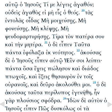
αὐτῷ ὁ Ἰησοῦς Τί με λέγεις ἀγαθόν;
οὐδεὶς ἀγαθὸς εἰ μὴ εἷς ὁ θεός.
τὰς
20
ἐντολὰς οἶδας Μὴ μοιχεύσῃς, Μὴ
φονεύσῃς, Μὴ κλέψῃς, Μὴ
ψευδομαρτυρήσῃς, Τίμα τὸν πατέρα σου
καὶ τὴν μητέρα.
ὁ δὲ εἶπεν Ταῦτα
21
πάντα ἐφύλαξα ἐκ νεότητος.
ἀκούσας
22
δὲ ὁ Ἰησοῦς εἶπεν αὐτῷ Ἔτι ἕν σοι λείπει·
πάντα ὅσα ἔχεις πώλησον καὶ διάδος
πτωχοῖς, καὶ ἕξεις θησαυρὸν ἐν τοῖς
οὐρανοῖς, καὶ δεῦρο ἀκολούθει μοι.
ὁ δὲ
23
ἀκούσας ταῦτα περίλυπος ἐγενήθη, ἦν
γὰρ πλούσιος σφόδρα.
Ἰδὼν δὲ αὐτὸν ὁ
24
Ἰησοῦς εἶπεν Πῶς δυσκόλως οἱ τὰ