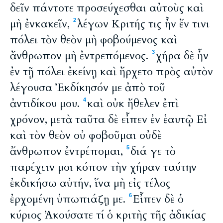
δεῖν πάντοτε προσεύχεσθαι αὐτοὺς καὶ
μὴ ἐνκακεῖν,
λέγων Κριτής τις ἦν ἔν τινι
2
πόλει τὸν θεὸν μὴ φοβούμενος καὶ
ἄνθρωπον μὴ ἐντρεπόμενος.
χήρα δὲ ἦν
3
ἐν τῇ πόλει ἐκείνῃ καὶ ἤρχετο πρὸς αὐτὸν
λέγουσα Ἐκδίκησόν με ἀπὸ τοῦ
ἀντιδίκου μου.
καὶ οὐκ ἤθελεν ἐπὶ
4
χρόνον, μετὰ ταῦτα δὲ εἶπεν ἐν ἑαυτῷ Εἰ
καὶ τὸν θεὸν οὐ φοβοῦμαι οὐδὲ
ἄνθρωπον ἐντρέπομαι,
διά γε τὸ
5
παρέχειν μοι κόπον τὴν χήραν ταύτην
ἐκδικήσω αὐτήν, ἵνα μὴ εἰς τέλος
ἐρχομένη ὑπωπιάζῃ με.
Εἶπεν δὲ ὁ
6
κύριος Ἀκούσατε τί ὁ κριτὴς τῆς ἀδικίας