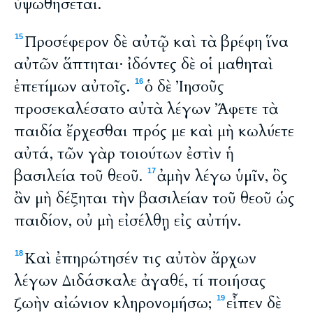
ὑψωθήσεται.
Προσέφερον δὲ αὐτῷ καὶ τὰ βρέφη ἵνα
15
αὐτῶν ἅπτηται· ἰδόντες δὲ οἱ μαθηταὶ
ἐπετίμων αὐτοῖς.
ὁ δὲ Ἰησοῦς
16
προσεκαλέσατο αὐτὰ λέγων Ἄφετε τὰ
παιδία ἔρχεσθαι πρός με καὶ μὴ κωλύετε
αὐτά, τῶν γὰρ τοιούτων ἐστὶν ἡ
βασιλεία τοῦ θεοῦ.
ἀμὴν λέγω ὑμῖν, ὃς
17
ἂν μὴ δέξηται τὴν βασιλείαν τοῦ θεοῦ ὡς
παιδίον, οὐ μὴ εἰσέλθῃ εἰς αὐτήν.
Καὶ ἐπηρώτησέν τις αὐτὸν ἄρχων
18
λέγων Διδάσκαλε ἀγαθέ, τί ποιήσας
ζωὴν αἰώνιον κληρονομήσω;
εἶπεν δὲ
19