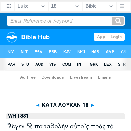
Biblia
>
WH 1881
> ΚΑΤΑ ΛΟΥΚΑΝ 18
◄
ΚΑΤΑ ΛΟΥΚΑΝ 18
►
WH 1881
Ἔλεγεν δὲ παραβολὴν αὐτοῖς πρὸς τὸ
1