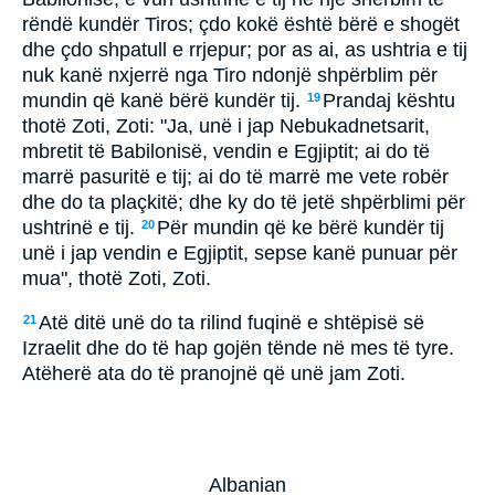
rëndë kundër Tiros; çdo kokë është bërë e shogët
dhe çdo shpatull e rrjepur; por as ai, as ushtria e tij
nuk kanë nxjerrë nga Tiro ndonjë shpërblim për
mundin që kanë bërë kundër tij.
Prandaj kështu
19
thotë Zoti, Zoti: "Ja, unë i jap Nebukadnetsarit,
mbretit të Babilonisë, vendin e Egjiptit; ai do të
marrë pasuritë e tij; ai do të marrë me vete robër
dhe do ta plaçkitë; dhe ky do të jetë shpërblimi për
ushtrinë e tij.
Për mundin që ke bërë kundër tij
20
unë i jap vendin e Egjiptit, sepse kanë punuar për
mua", thotë Zoti, Zoti.
Atë ditë unë do ta rilind fuqinë e shtëpisë së
21
Izraelit dhe do të hap gojën tënde në mes të tyre.
Atëherë ata do të pranojnë që unë jam Zoti.
Albanian