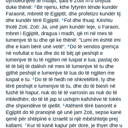
dymbëdhjetë të muajit, fjala e Zotit m'u drejtua
duke thënë:
Bir njeriu, kthe fytyrën tënde kundër
2
Faraonit, mbretit të Egjiptit, dhe profetizo kundër tij
dhe kundër tërë Egjiptit.
Fol dhe thuaj: Kështu
3
thotë Zoti, Zoti: Ja, unë jam kundër teje, o Faraon,
mbret i Egjiptit, dragua i madh, që rri në mes të
lumenjve të tu dhe që ke thënë: "Lumi im është imi
dhe e kam bërë unë vetë".
Do të vendos gremça
4
në nofullat e tua dhe do të bëj që peshqit e
lumenjve të tu të ngjiten në luspat e tua; pastaj do
të të bëj të dalësh në mes të lumenjve të tu dhe
gjithë peshqit e lumenjve të tua do të ngjiten me
luspat e tu.
Do të të hedh në shkretëtirë, ty dhe
5
tërë peshqit e lumenjve të tu, dhe do të biesh në
fushë të hapur, nuk do të të varrosin as nuk do të
mbledhën; do të të jap si ushqim kafshëve të tokës
dhe shpendëve të qiellit.
Atëherë tërë banorët e
6
Egjiptit do të pranojnë që unë jam Zoti, sepse kanë
qenë për shtëpinë e Izraelit si një mbështetje prej
kallami.
Kur të kanë kapur për dore, je thyer dhe u
7