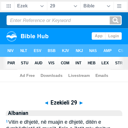
Biblia
>
Albanian
> Ezekieli 29
◄
Ezekieli 29
►
Albanian
Vitin e dhjetë, në muajin e dhjetë, ditën e
1