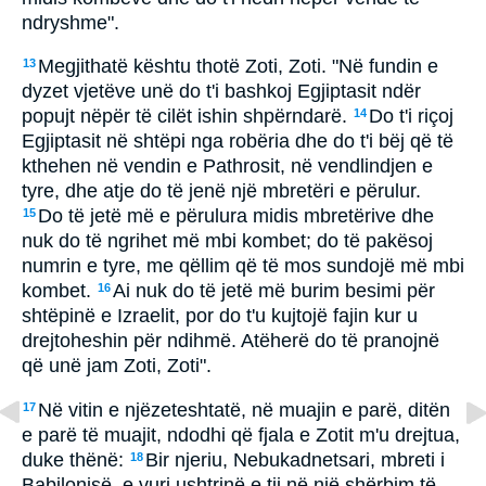
ndryshme".
Megjithatë kështu thotë Zoti, Zoti. "Në fundin e
13
dyzet vjetëve unë do t'i bashkoj Egjiptasit ndër
popujt nëpër të cilët ishin shpërndarë.
Do t'i riçoj
14
Egjiptasit në shtëpi nga robëria dhe do t'i bëj që të
kthehen në vendin e Pathrosit, në vendlindjen e
tyre, dhe atje do të jenë një mbretëri e përulur.
Do të jetë më e përulura midis mbretërive dhe
15
nuk do të ngrihet më mbi kombet; do të pakësoj
numrin e tyre, me qëllim që të mos sundojë më mbi
kombet.
Ai nuk do të jetë më burim besimi për
16
shtëpinë e Izraelit, por do t'u kujtojë fajin kur u
drejtoheshin për ndihmë. Atëherë do të pranojnë
që unë jam Zoti, Zoti".
Në vitin e njëzeteshtatë, në muajin e parë, ditën
17
e parë të muajit, ndodhi që fjala e Zotit m'u drejtua,
duke thënë:
Bir njeriu, Nebukadnetsari, mbreti i
18
Babilonisë, e vuri ushtrinë e tij në një shërbim të