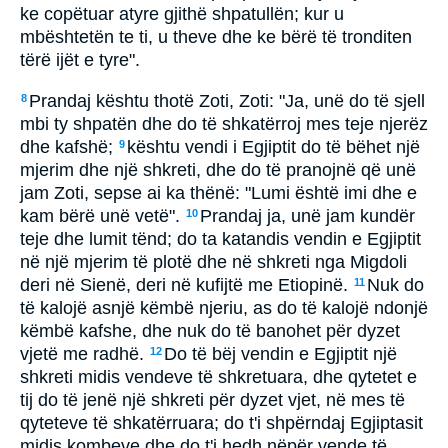
ke copëtuar atyre gjithë shpatullën; kur u
mbështetën te ti, u theve dhe ke bërë të tronditen
tërë ijët e tyre".
Prandaj kështu thotë Zoti, Zoti: "Ja, unë do të sjell
8
mbi ty shpatën dhe do të shkatërroj mes teje njerëz
dhe kafshë;
kështu vendi i Egjiptit do të bëhet një
9
mjerim dhe një shkreti, dhe do të pranojnë që unë
jam Zoti, sepse ai ka thënë: "Lumi është imi dhe e
kam bërë unë vetë".
Prandaj ja, unë jam kundër
10
teje dhe lumit tënd; do ta katandis vendin e Egjiptit
në një mjerim të plotë dhe në shkreti nga Migdoli
deri në Sienë, deri në kufijtë me Etiopinë.
Nuk do
11
të kalojë asnjë këmbë njeriu, as do të kalojë ndonjë
këmbë kafshe, dhe nuk do të banohet për dyzet
vjetë me radhë.
Do të bëj vendin e Egjiptit një
12
shkreti midis vendeve të shkretuara, dhe qytetet e
tij do të jenë një shkreti për dyzet vjet, në mes të
qyteteve të shkatërruara; do t'i shpërndaj Egjiptasit
midis kombeve dhe do t'i hedh nëpër vende të