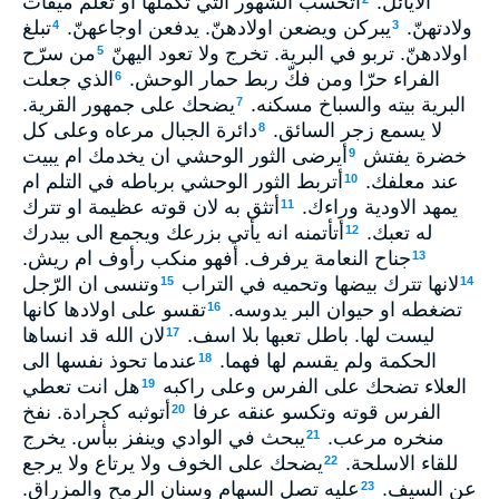
الايائل.
أتحسب الشهور التي تكملها او تعلم ميقات
ولادتهنّ.
يبركن ويضعن اولادهنّ. يدفعن اوجاعهنّ.
تبلغ
4
3
اولادهنّ. تربو في البرية. تخرج ولا تعود اليهنّ
من سرّح
5
الفراء حرّا ومن فكّ ربط حمار الوحش.
الذي جعلت
6
البرية بيته والسباخ مسكنه.
يضحك على جمهور القرية.
7
لا يسمع زجر السائق.
دائرة الجبال مرعاه وعلى كل
8
خضرة يفتش
أيرضى الثور الوحشي ان يخدمك ام يبيت
9
عند معلفك.
أتربط الثور الوحشي برباطه في التلم ام
10
يمهد الاودية وراءك.
أتثق به لان قوته عظيمة او تترك
11
له تعبك.
أتأتمنه انه يأتي بزرعك ويجمع الى بيدرك
12
جناح النعامة يرفرف. أفهو منكب رأوف ام ريش.
13
لانها تترك بيضها وتحميه في التراب
وتنسى ان الرّجل
15
14
تضغطه او حيوان البر يدوسه.
تقسو على اولادها كانها
16
ليست لها. باطل تعبها بلا اسف.
لان الله قد انساها
17
الحكمة ولم يقسم لها فهما.
عندما تحوذ نفسها الى
18
العلاء تضحك على الفرس وعلى راكبه
هل انت تعطي
19
الفرس قوته وتكسو عنقه عرفا
أتوثبه كجرادة. نفخ
20
منخره مرعب.
يبحث في الوادي وينفز ببأس. يخرج
21
للقاء الاسلحة.
يضحك على الخوف ولا يرتاع ولا يرجع
22
عن السيف.
عليه تصل السهام وسنان الرمح والمزراق.
23