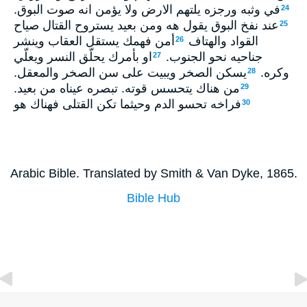
في وثبه ورجزه يلتهم الارض ولا يؤمن انه صوت البوق.
24
عند نفخ البوق يقول هه ومن بعيد يستروح القتال صياح
25
القواد والهتاف
أمن فهمك يستقل العقاب وينشر
26
جناحيه نحو الجنوب.
او بأمرك يحلّق النسر ويعلّي
27
وكره.
يسكن الصخر ويبيت على سن الصخر والمعقل.
28
من هناك يتحسس قوته. تبصره عيناه من بعيد.
29
فراخه تحسو الدم وحيثما تكن القتلى فهناك هو
30
Arabic Bible. Translated by Smith & Van Dyke, 1865.
Bible Hub