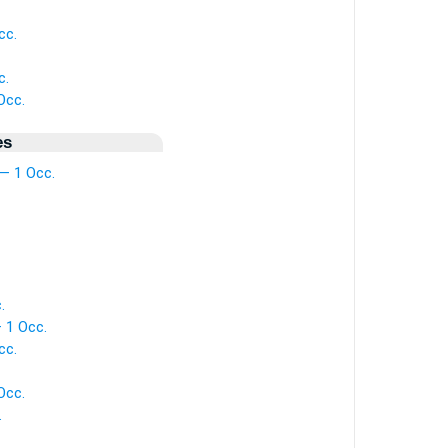
cc.
c.
Occ.
es
— 1 Occ.
.
 1 Occ.
cc.
Occ.
.