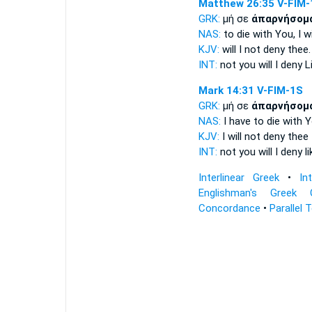
Matthew 26:35
V-FIM-
GRK:
μή σε
ἀπαρνήσομ
NAS:
to die
with You, I w
KJV:
will I not
deny
thee.
INT:
not you
will I deny
Li
Mark 14:31
V-FIM-1S
GRK:
μή σε
ἀπαρνήσομ
NAS:
I have to die
with Y
KJV:
I will not
deny
thee
INT:
not you
will I deny
li
Interlinear Greek
•
In
Englishman's Greek 
Concordance
•
Parallel 