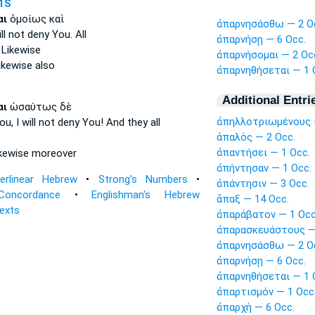
1S
αι
ὁμοίως καὶ
ἀπαρνησάσθω — 2 O
ill not deny
You. All
ἀπαρνήσῃ — 6 Occ.
 Likewise
ἀπαρνήσομαι — 2 Oc
kewise also
ἀπαρνηθήσεται — 1 
Additional Entri
αι
ὡσαύτως δὲ
ἀπηλλοτριωμένους 
ou, I will not deny
You! And they all
ἁπαλὸς — 2 Occ.
ἀπαντήσει — 1 Occ.
kewise moreover
ἀπήντησαν — 1 Occ.
terlinear Hebrew
•
Strong's Numbers
•
ἀπάντησιν — 3 Occ.
Concordance
•
Englishman's Hebrew
ἅπαξ — 14 Occ.
Texts
ἀπαράβατον — 1 Occ
ἀπαρασκευάστους —
ἀπαρνησάσθω — 2 O
ἀπαρνήσῃ — 6 Occ.
ἀπαρνηθήσεται — 1 
ἀπαρτισμόν — 1 Occ
ἀπαρχὴ — 6 Occ.