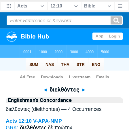
Bible
>
Strong's
> Greek
◄
διελθόντες
►
Englishman's Concordance
διελθόντες (dielthontes) — 4 Occurrences
Acts 12:10
V-APA-NMP
GRK:
διελθόντες
δὲ πρώτην