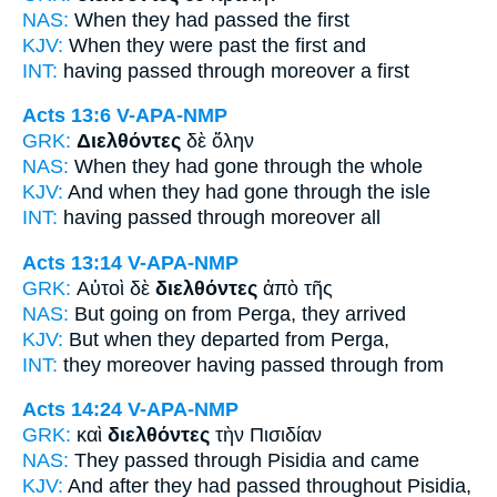
NAS:
When they had passed
the first
KJV:
When
they were past
the first and
INT:
having passed through
moreover a first
Acts 13:6
V-APA-NMP
GRK:
Διελθόντες
δὲ ὅλην
NAS:
When they had gone through
the whole
KJV:
And
when they had gone through
the isle
INT:
having passed through
moreover all
Acts 13:14
V-APA-NMP
GRK:
Αὐτοὶ δὲ
διελθόντες
ἀπὸ τῆς
NAS:
But going
on from Perga, they arrived
KJV:
But when they
departed
from Perga,
INT:
they moreover
having passed through
from
Acts 14:24
V-APA-NMP
GRK:
καὶ
διελθόντες
τὴν Πισιδίαν
NAS:
They passed through
Pisidia and came
KJV:
And
after they had passed throughout
Pisidia,