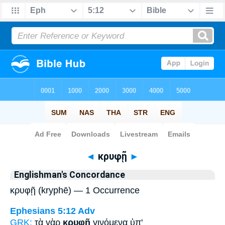
Bible
>
Strong's
> Greek
◄
κρυφῇ
►
Englishman's Concordance
κρυφῇ (kryphē) — 1 Occurrence
Ephesians 5:12
Adv
GRK:
τὰ γὰρ
κρυφῇ
γινόμενα ὑπ'