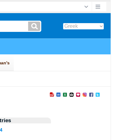
ries
34