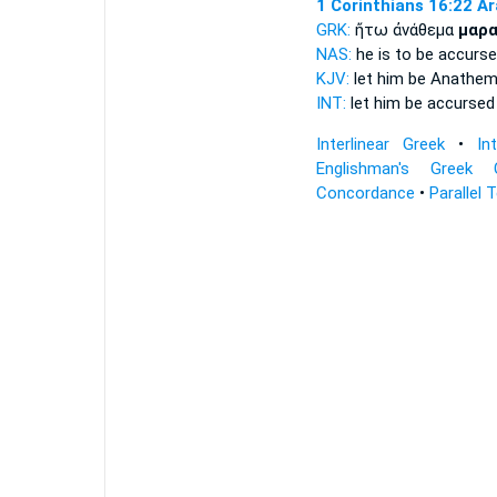
1 Corinthians 16:22
A
GRK:
ἤτω ἀνάθεμα
μαρα
NAS:
he is to be accurs
KJV:
let him be Anathe
INT:
let him be accurse
Interlinear Greek
•
In
Englishman's Greek 
Concordance
•
Parallel 