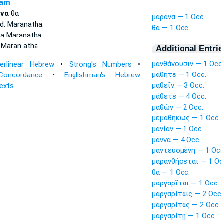
ram
να
θα
μαρανα — 1 Occ.
ed.
Maranatha.
θα — 1 Occ.
ma
Maranatha.
d
Maran
atha
Additional Entri
μανθάνουσιν — 1 Occ
terlinear Hebrew
•
Strong's Numbers
•
μάθητε — 1 Occ.
Concordance
•
Englishman's Hebrew
μαθεῖν — 3 Occ.
Texts
μάθετε — 4 Occ.
μαθὼν — 2 Occ.
μεμαθηκώς — 1 Occ.
μανίαν — 1 Occ.
μάννα — 4 Occ.
μαντευομένη — 1 Oc
μαρανθήσεται — 1 O
θα — 1 Occ.
μαργαρῖται — 1 Occ.
μαργαρίταις — 2 Occ
μαργαρίτας — 2 Occ.
μαργαρίτῃ — 1 Occ.