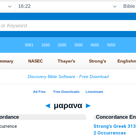
◄
μαρανα
►
ordance
Concordance Ent
currence
Strong's Greek 31
2 Occurrences