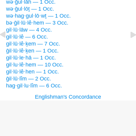
wə·ḡul·lāh — 1 Occ.
wə·ḡul·lōṯ — 1 Occ.
wə·hag·gul·lō·wṯ — 1 Occ.
bə·ḡil·lū·lê·hem — 3 Occ.
gil·lū·lāw — 4 Occ.
gil·lū·lê — 6 Occ.
gil·lū·lê·ḵem — 7 Occ.
ḡil·lū·lê·ḵen — 1 Occ.
gil·lū·le·hā — 1 Occ.
gil·lu·lê·hem — 10 Occ.
gil·lū·lê·hen — 1 Occ.
ḡil·lū·lîm — 2 Occ.
hag·gil·lu·lîm — 6 Occ.
Englishman's Concordance