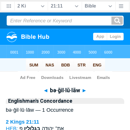
Bible
>
Strong's
> Hebrew
◄
bə·ḡil·lū·lāw
►
Englishman's Concordance
bə·ḡil·lū·lāw — 1 Occurrence
2 Kings 21:11
HEB:
פ
בְּגִלּוּלָֽיו׃
אֶת־ יְהוּדָ֖ה