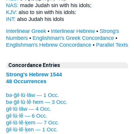
NAS:
made Judah sin
with his idols;
KJV:
also to sin
with his idols:
INT:
also Judah
his idols
Interlinear Greek
•
Interlinear Hebrew
•
Strong's
Numbers
•
Englishman's Greek Concordance
•
Englishman's Hebrew Concordance
•
Parallel Texts
Concordance Entries
Strong's Hebrew 1544
48 Occurrences
bə·ḡil·lū·lāw — 1 Occ.
bə·ḡil·lū·lê·hem — 3 Occ.
gil·lū·lāw — 4 Occ.
gil·lū·lê — 6 Occ.
gil·lū·lê·ḵem — 7 Occ.
ḡil·lū·lê·ḵen — 1 Occ.