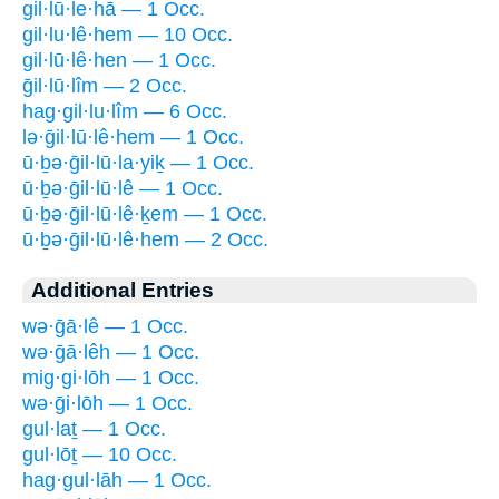
gil·lū·le·hā — 1 Occ.
gil·lu·lê·hem — 10 Occ.
gil·lū·lê·hen — 1 Occ.
ḡil·lū·lîm — 2 Occ.
hag·gil·lu·lîm — 6 Occ.
lə·ḡil·lū·lê·hem — 1 Occ.
ū·ḇə·ḡil·lū·la·yiḵ — 1 Occ.
ū·ḇə·ḡil·lū·lê — 1 Occ.
ū·ḇə·ḡil·lū·lê·ḵem — 1 Occ.
ū·ḇə·ḡil·lū·lê·hem — 2 Occ.
Additional Entries
wə·ḡā·lê — 1 Occ.
wə·ḡā·lêh — 1 Occ.
mig·gi·lōh — 1 Occ.
wə·ḡi·lōh — 1 Occ.
gul·laṯ — 1 Occ.
gul·lōṯ — 10 Occ.
hag·gul·lāh — 1 Occ.