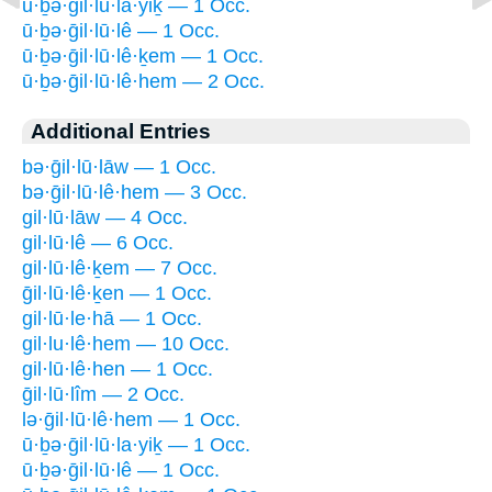
ū·ḇə·ḡil·lū·la·yiḵ — 1 Occ.
ū·ḇə·ḡil·lū·lê — 1 Occ.
ū·ḇə·ḡil·lū·lê·ḵem — 1 Occ.
ū·ḇə·ḡil·lū·lê·hem — 2 Occ.
Additional Entries
bə·ḡil·lū·lāw — 1 Occ.
bə·ḡil·lū·lê·hem — 3 Occ.
gil·lū·lāw — 4 Occ.
gil·lū·lê — 6 Occ.
gil·lū·lê·ḵem — 7 Occ.
ḡil·lū·lê·ḵen — 1 Occ.
gil·lū·le·hā — 1 Occ.
gil·lu·lê·hem — 10 Occ.
gil·lū·lê·hen — 1 Occ.
ḡil·lū·lîm — 2 Occ.
lə·ḡil·lū·lê·hem — 1 Occ.
ū·ḇə·ḡil·lū·la·yiḵ — 1 Occ.
ū·ḇə·ḡil·lū·lê — 1 Occ.