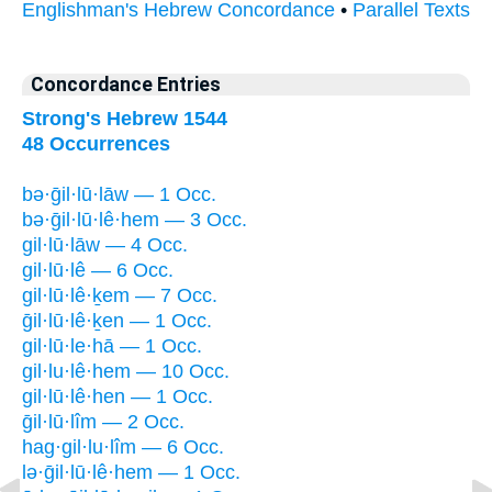
Englishman's Hebrew Concordance
•
Parallel Texts
Concordance Entries
Strong's Hebrew 1544
48 Occurrences
bə·ḡil·lū·lāw — 1 Occ.
bə·ḡil·lū·lê·hem — 3 Occ.
gil·lū·lāw — 4 Occ.
gil·lū·lê — 6 Occ.
gil·lū·lê·ḵem — 7 Occ.
ḡil·lū·lê·ḵen — 1 Occ.
gil·lū·le·hā — 1 Occ.
gil·lu·lê·hem — 10 Occ.
gil·lū·lê·hen — 1 Occ.
ḡil·lū·lîm — 2 Occ.
hag·gil·lu·lîm — 6 Occ.
lə·ḡil·lū·lê·hem — 1 Occ.