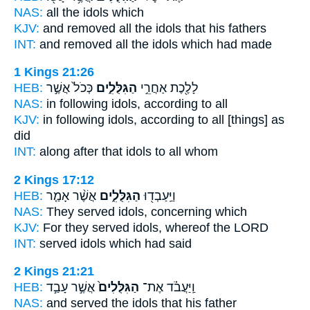
NAS:
all
the idols
which
KJV:
and removed
all the idols
that his fathers
INT:
and removed all
the idols
which had made
1 Kings 21:26
HEB:
כְּכֹל֙ אֲשֶׁ֣ר
הַגִּלֻּלִ֑ים
לָלֶ֖כֶת אַחֲרֵ֣י
NAS:
in following
idols,
according to all
KJV:
in following
idols,
according to all [things] as
did
INT:
along after that
idols
to all whom
2 Kings 17:12
HEB:
אֲשֶׁ֨ר אָמַ֤ר
הַגִּלֻּלִ֑ים
וַיַּֽעַבְד֖וּ
NAS:
They served
idols,
concerning which
KJV:
For they served
idols,
whereof the LORD
INT:
served
idols
which had said
2 Kings 21:21
HEB:
אֲשֶׁ֣ר עָבַ֣ד
הַגִּלֻּלִים֙
וַֽיַּעֲבֹ֗ד אֶת־
NAS:
and served
the idols
that his father