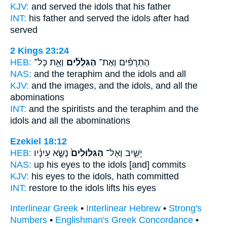
KJV:
and served
the idols
that his father
INT:
his father and served
the idols
after had
served
2 Kings 23:24
HEB:
וְאֵ֣ת כָּל־
הַגִּלֻּלִ֜ים
הַתְּרָפִ֨ים וְאֶת־
NAS:
and the teraphim
and the idols
and all
KJV:
and the images,
and the idols,
and all the
abominations
INT:
and the spiritists and the teraphim
and the
idols
and all the abominations
Ezekiel 18:12
HEB:
נָשָׂ֣א עֵינָ֔יו
הַגִּלּוּלִים֙
יָשִׁ֑יב וְאֶל־
NAS:
up his eyes
to the idols
[and] commits
KJV:
his eyes
to the idols,
hath committed
INT:
restore to
the idols
lifts his eyes
Interlinear Greek
•
Interlinear Hebrew
•
Strong's
Numbers
•
Englishman's Greek Concordance
•