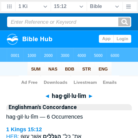
Bible
>
Strong's
> Hebrew
◄
hag·gil·lu·lîm
►
Englishman's Concordance
hag·gil·lu·lîm — 6 Occurrences
1 Kings 15:12
HEB:
אֲשֶׁ֥ר עָשׂ֖וּ
הַגִּלֻּלִ֔ים
אֶת־ כָּל־