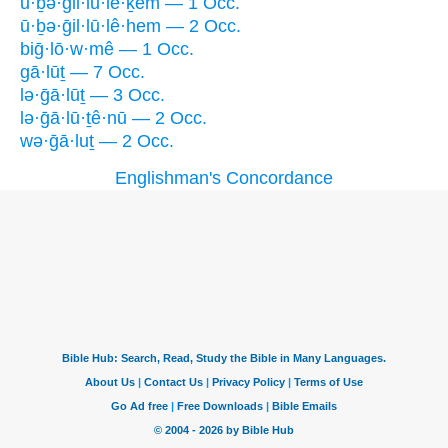
ū·ḇə·ḡil·lū·lê·ḵem — 1 Occ.
ū·ḇə·ḡil·lū·lê·hem — 2 Occ.
biḡ·lō·w·mê — 1 Occ.
gā·lūṯ — 7 Occ.
lə·ḡā·lūṯ — 3 Occ.
lə·ḡā·lū·ṯê·nū — 2 Occ.
wə·ḡā·luṯ — 2 Occ.
Englishman's Concordance