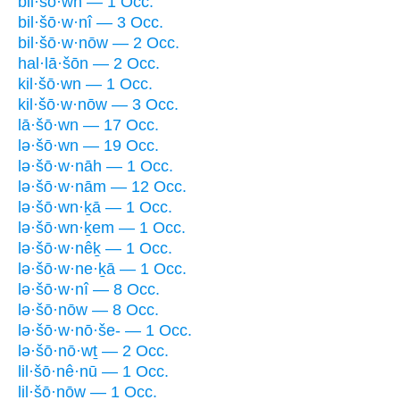
bil·šō·wn — 1 Occ.
bil·šō·w·nî — 3 Occ.
bil·šō·w·nōw — 2 Occ.
hal·lā·šōn — 2 Occ.
kil·šō·wn — 1 Occ.
kil·šō·w·nōw — 3 Occ.
lā·šō·wn — 17 Occ.
lə·šō·wn — 19 Occ.
lə·šō·w·nāh — 1 Occ.
lə·šō·w·nām — 12 Occ.
lə·šō·wn·ḵā — 1 Occ.
lə·šō·wn·ḵem — 1 Occ.
lə·šō·w·nêḵ — 1 Occ.
lə·šō·w·ne·ḵā — 1 Occ.
lə·šō·w·nî — 8 Occ.
lə·šō·nōw — 8 Occ.
lə·šō·w·nō·še- — 1 Occ.
lə·šō·nō·wṯ — 2 Occ.
lil·šō·nê·nū — 1 Occ.
lil·šō·nōw — 1 Occ.