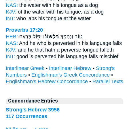
NAS:
the water
with his tongue
as a dog
KJV:
of the water
with his tongue,
as a dog
INT:
who laps
his tongue
at the water
Proverbs 17:20
HEB:
יִפּ֥וֹל בְּרָעָֽה׃
בִּ֝לְשׁוֹנ֗וֹ
ט֑וֹב וְנֶהְפָּ֥ךְ
NAS:
And he who is perverted
in his language
falls
KJV:
and he that hath a perverse
tongue
falleth
INT:
good is perverted
his language
falls mischief
Interlinear Greek
•
Interlinear Hebrew
•
Strong's
Numbers
•
Englishman's Greek Concordance
•
Englishman's Hebrew Concordance
•
Parallel Texts
Concordance Entries
Strong's Hebrew 3956
117 Occurrences