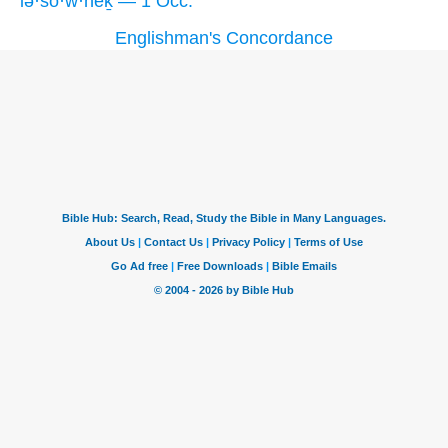
lə·šō·w·nêḵ — 1 Occ.
Englishman's Concordance