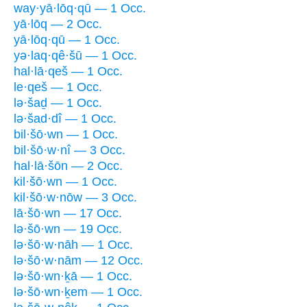
way·yā·lōq·qū — 1 Occ.
yā·lōq — 2 Occ.
yā·lōq·qū — 1 Occ.
yə·laq·qê·šū — 1 Occ.
hal·lā·qeš — 1 Occ.
le·qeš — 1 Occ.
lə·šaḏ — 1 Occ.
lə·šad·dî — 1 Occ.
bil·šō·wn — 1 Occ.
bil·šō·w·nî — 3 Occ.
hal·lā·šōn — 2 Occ.
kil·šō·wn — 1 Occ.
kil·šō·w·nōw — 3 Occ.
lā·šō·wn — 17 Occ.
lə·šō·wn — 19 Occ.
lə·šō·w·nāh — 1 Occ.
lə·šō·w·nām — 12 Occ.
lə·šō·wn·ḵā — 1 Occ.
lə·šō·wn·ḵem — 1 Occ.