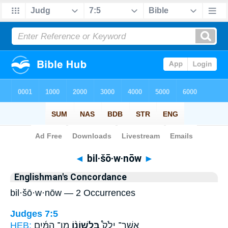
Bible
>
Strong's
> Hebrew
◄
bil·šō·w·nōw
►
Englishman's Concordance
bil·šō·w·nōw — 2 Occurrences
Judges 7:5
HEB:
מִן־ הַמַּ֜יִם
בִּלְשׁוֹנ֨וֹ
אֲשֶׁר־ יָלֹק֩