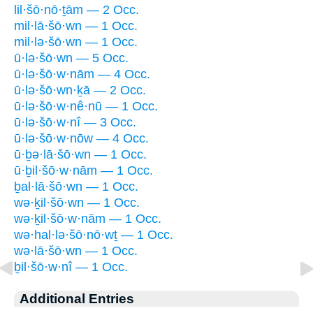
lil·šō·nō·ṯām — 2 Occ.
mil·lā·šō·wn — 1 Occ.
mil·lə·šō·wn — 1 Occ.
ū·lə·šō·wn — 5 Occ.
ū·lə·šō·w·nām — 4 Occ.
ū·lə·šō·wn·ḵā — 2 Occ.
ū·lə·šō·w·nê·nū — 1 Occ.
ū·lə·šō·w·nî — 3 Occ.
ū·lə·šō·w·nōw — 4 Occ.
ū·ḇə·lā·šō·wn — 1 Occ.
ū·ḇil·šō·w·nām — 1 Occ.
ḇal·lā·šō·wn — 1 Occ.
wə·ḵil·šō·wn — 1 Occ.
wə·ḵil·šō·w·nām — 1 Occ.
wə·hal·lə·šō·nō·wṯ — 1 Occ.
wə·lā·šō·wn — 1 Occ.
ḇil·šō·w·nî — 1 Occ.
Additional Entries