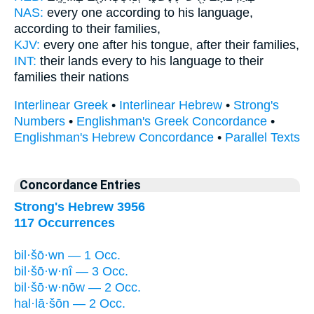
NAS:
every one
according to his language,
according to their families,
KJV:
every one
after his tongue,
after their families,
INT:
their lands every
to his language
to their
families their nations
Interlinear Greek
•
Interlinear Hebrew
•
Strong's
Numbers
•
Englishman's Greek Concordance
•
Englishman's Hebrew Concordance
•
Parallel Texts
Concordance Entries
Strong's Hebrew 3956
117 Occurrences
bil·šō·wn — 1 Occ.
bil·šō·w·nî — 3 Occ.
bil·šō·w·nōw — 2 Occ.
hal·lā·šōn — 2 Occ.