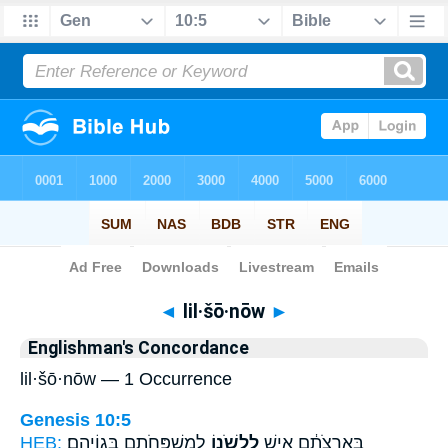
Bible
>
Strong's
> Hebrew
◄
lil·šō·nōw
►
Englishman's Concordance
lil·šō·nōw — 1 Occurrence
Genesis 10:5
HEB:
לְמִשְׁפְּחֹתָ֖ם בְּגוֹיֵהֶֽם׃
לִלְשֹׁנ֑וֹ
בְּאַרְצֹתָ֔ם אִ֖ישׁ