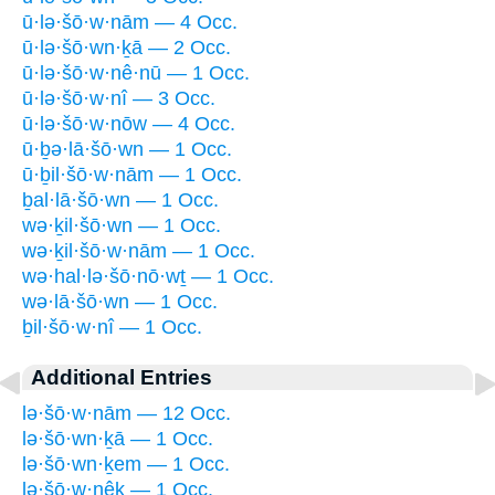
ū·lə·šō·w·nām — 4 Occ.
ū·lə·šō·wn·ḵā — 2 Occ.
ū·lə·šō·w·nê·nū — 1 Occ.
ū·lə·šō·w·nî — 3 Occ.
ū·lə·šō·w·nōw — 4 Occ.
ū·ḇə·lā·šō·wn — 1 Occ.
ū·ḇil·šō·w·nām — 1 Occ.
ḇal·lā·šō·wn — 1 Occ.
wə·ḵil·šō·wn — 1 Occ.
wə·ḵil·šō·w·nām — 1 Occ.
wə·hal·lə·šō·nō·wṯ — 1 Occ.
wə·lā·šō·wn — 1 Occ.
ḇil·šō·w·nî — 1 Occ.
Additional Entries
lə·šō·w·nām — 12 Occ.
lə·šō·wn·ḵā — 1 Occ.
lə·šō·wn·ḵem — 1 Occ.
lə·šō·w·nêḵ — 1 Occ.