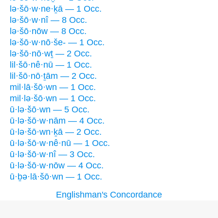
lə·šō·w·ne·ḵā — 1 Occ.
lə·šō·w·nî — 8 Occ.
lə·šō·nōw — 8 Occ.
lə·šō·w·nō·še- — 1 Occ.
lə·šō·nō·wṯ — 2 Occ.
lil·šō·nê·nū — 1 Occ.
lil·šō·nō·ṯām — 2 Occ.
mil·lā·šō·wn — 1 Occ.
mil·lə·šō·wn — 1 Occ.
ū·lə·šō·wn — 5 Occ.
ū·lə·šō·w·nām — 4 Occ.
ū·lə·šō·wn·ḵā — 2 Occ.
ū·lə·šō·w·nê·nū — 1 Occ.
ū·lə·šō·w·nî — 3 Occ.
ū·lə·šō·w·nōw — 4 Occ.
ū·ḇə·lā·šō·wn — 1 Occ.
Englishman's Concordance