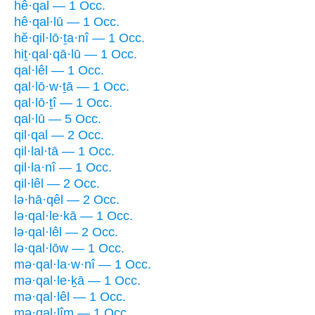
hê·qal — 1 Occ.
hê·qal·lū — 1 Occ.
hĕ·qil·lō·ṯa·nî — 1 Occ.
hiṯ·qal·qā·lū — 1 Occ.
qal·lêl — 1 Occ.
qal·lō·w·ṯā — 1 Occ.
qal·lō·ṯî — 1 Occ.
qal·lū — 5 Occ.
qil·qal — 2 Occ.
qil·lal·tā — 1 Occ.
qil·la·nî — 1 Occ.
qil·lêl — 2 Occ.
lə·hā·qêl — 2 Occ.
lə·qal·le·kā — 1 Occ.
lə·qal·lêl — 2 Occ.
lə·qal·lōw — 1 Occ.
mə·qal·la·w·nî — 1 Occ.
mə·qal·le·ḵā — 1 Occ.
mə·qal·lêl — 1 Occ.
mə·qal·lîm — 1 Occ.