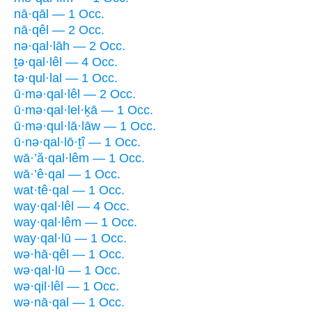
nā·qāl — 1 Occ.
nā·qêl — 2 Occ.
nə·qal·lāh — 2 Occ.
ṯə·qal·lêl — 4 Occ.
tə·qul·lal — 1 Occ.
ū·mə·qal·lêl — 2 Occ.
ū·mə·qal·lel·ḵā — 1 Occ.
ū·mə·qul·lā·lāw — 1 Occ.
ū·nə·qal·lō·ṯî — 1 Occ.
wā·’ă·qal·lêm — 1 Occ.
wā·’ê·qal — 1 Occ.
wat·tê·qal — 1 Occ.
way·qal·lêl — 4 Occ.
way·qal·lêm — 1 Occ.
way·qal·lū — 1 Occ.
wə·hā·qêl — 1 Occ.
wə·qal·lū — 1 Occ.
wə·qil·lêl — 1 Occ.
wə·nā·qal — 1 Occ.