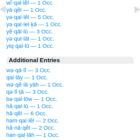
wî·qal·lêl — 1 Occ.
yā·qêl — 1 Occ.
yə·qal·lêl — 5 Occ.
yə·qal·lel·ḵā — 1 Occ.
yê·qāl·lū — 3 Occ.
yə·qul·lāl — 1 Occ.
yiq·qal·lū — 1 Occ.
Additional Entries
wə·qā·lî — 3 Occ.
qal·lāy — 1 Occ.
wə·qê·lā·yāh — 1 Occ.
qə·lî·ṭā — 3 Occ.
bə·qal·lōw — 1 Occ.
hă·qal·lū — 1 Occ.
hā·qêl — 6 Occ.
ham·qal·lêl — 2 Occ.
hă·nā·qêl — 2 Occ.
han·qal·lāh — 1 Occ.