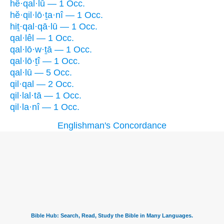
hê·qal·lū — 1 Occ.
hĕ·qil·lō·ṯa·nî — 1 Occ.
hiṯ·qal·qā·lū — 1 Occ.
qal·lêl — 1 Occ.
qal·lō·w·ṯā — 1 Occ.
qal·lō·ṯî — 1 Occ.
qal·lū — 5 Occ.
qil·qal — 2 Occ.
qil·lal·tā — 1 Occ.
qil·la·nî — 1 Occ.
Englishman's Concordance