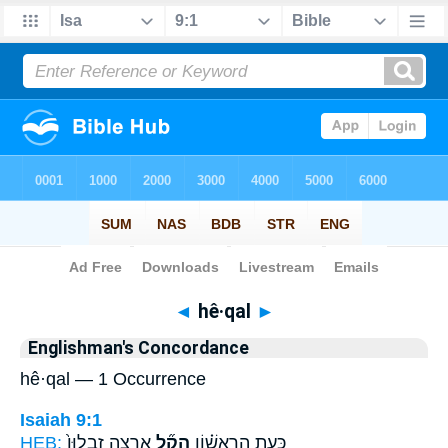
Bible
>
Strong's
> Hebrew
◄
hê·qal
►
Englishman's Concordance
hê·qal — 1 Occurrence
Isaiah 9:1
HEB:
אַ֤רְצָה זְבֻלוּן֙
הֵקַ֞ל
כָּעֵ֣ת הָרִאשׁ֗וֹן