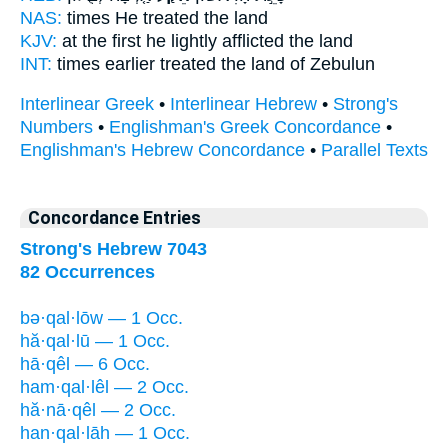
NAS:
times
He treated
the land
KJV:
at the first
he lightly afflicted
the land
INT:
times earlier
treated
the land of Zebulun
Interlinear Greek
•
Interlinear Hebrew
•
Strong's
Numbers
•
Englishman's Greek Concordance
•
Englishman's Hebrew Concordance
•
Parallel Texts
Concordance Entries
Strong's Hebrew 7043
82 Occurrences
bə·qal·lōw — 1 Occ.
hă·qal·lū — 1 Occ.
hā·qêl — 6 Occ.
ham·qal·lêl — 2 Occ.
hă·nā·qêl — 2 Occ.
han·qal·lāh — 1 Occ.