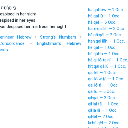
כִּ֣י הָרָ֔תָה
bə·qal·lōw — 1 Occ.
espised
in her sight.
hă·qal·lū — 1 Occ.
espised
in her eyes.
hā·qêl — 6 Occ.
as despised
her mistress her sight
ham·qal·lêl — 2 Occ.
hă·nā·qêl — 2 Occ.
terlinear Hebrew
•
Strong's Numbers
•
han·qal·lāh — 1 Occ.
Concordance
•
Englishman's Hebrew
hê·qal — 1 Occ.
Texts
hê·qal·lū — 1 Occ.
hĕ·qil·lō·ṯa·nî — 1 Occ.
hiṯ·qal·qā·lū — 1 Occ.
qal·lêl — 1 Occ.
qal·lō·w·ṯā — 1 Occ.
qal·lō·ṯî — 1 Occ.
qal·lū — 5 Occ.
qil·qal — 2 Occ.
qil·lal·tā — 1 Occ.
qil·la·nî — 1 Occ.
qil·lêl — 2 Occ.
lə·hā·qêl — 2 Occ.