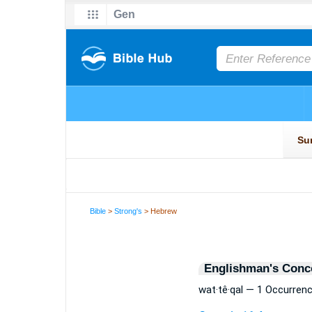
Bible
>
Strong's
> Hebrew
Englishman's Conc
wat·tê·qal — 1 Occurren