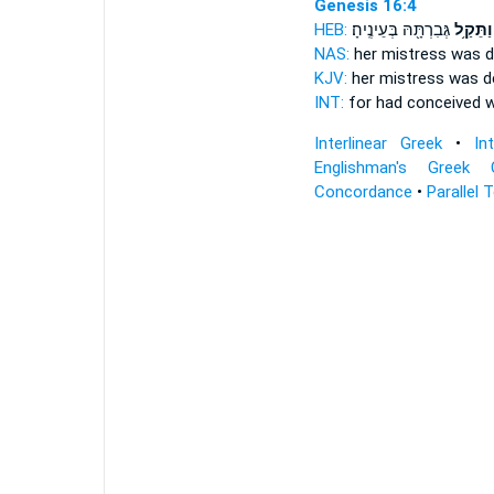
Genesis 16:4
HEB:
גְּבִרְתָּ֖הּ בְּעֵינֶֽיהָ׃
וַתֵּקַ֥ל
NAS:
her mistress
was d
KJV:
her mistress
was d
INT:
for had conceived
w
Interlinear Greek
•
In
Englishman's Greek 
Concordance
•
Parallel 