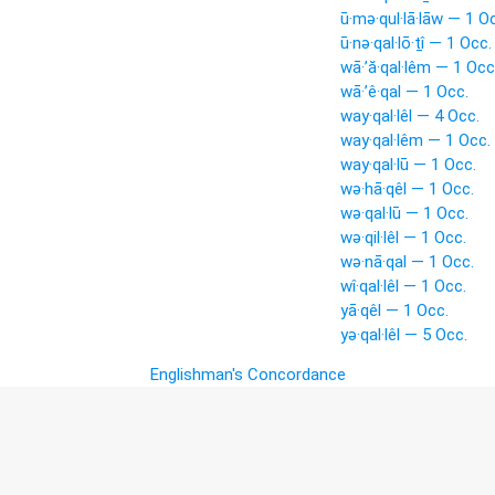
ū·mə·qul·lā·lāw — 1 O
ū·nə·qal·lō·ṯî — 1 Occ.
wā·’ă·qal·lêm — 1 Occ
wā·’ê·qal — 1 Occ.
way·qal·lêl — 4 Occ.
way·qal·lêm — 1 Occ.
way·qal·lū — 1 Occ.
wə·hā·qêl — 1 Occ.
wə·qal·lū — 1 Occ.
wə·qil·lêl — 1 Occ.
wə·nā·qal — 1 Occ.
wî·qal·lêl — 1 Occ.
yā·qêl — 1 Occ.
yə·qal·lêl — 5 Occ.
Englishman's Concordance