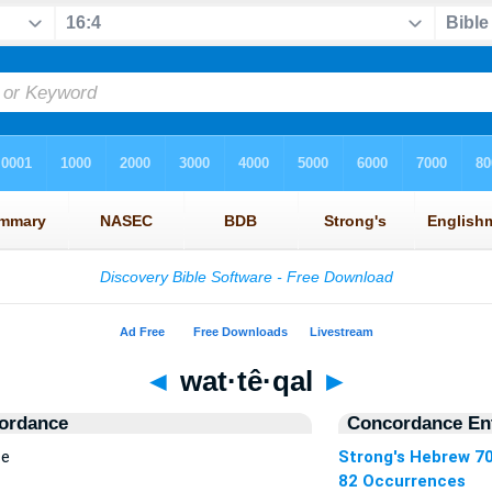
◄
wat·tê·qal
►
ordance
Concordance Ent
ce
Strong's Hebrew 7
82 Occurrences