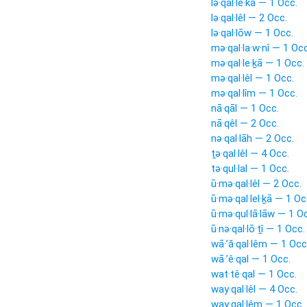
lə·qal·le·kā — 1 Occ.
lə·qal·lêl — 2 Occ.
lə·qal·lōw — 1 Occ.
mə·qal·la·w·nî — 1 Occ
mə·qal·le·ḵā — 1 Occ.
mə·qal·lêl — 1 Occ.
mə·qal·lîm — 1 Occ.
nā·qāl — 1 Occ.
nā·qêl — 2 Occ.
nə·qal·lāh — 2 Occ.
ṯə·qal·lêl — 4 Occ.
tə·qul·lal — 1 Occ.
ū·mə·qal·lêl — 2 Occ.
ū·mə·qal·lel·ḵā — 1 Oc
ū·mə·qul·lā·lāw — 1 O
ū·nə·qal·lō·ṯî — 1 Occ.
wā·’ă·qal·lêm — 1 Occ
wā·’ê·qal — 1 Occ.
wat·tê·qal — 1 Occ.
way·qal·lêl — 4 Occ.
way·qal·lêm — 1 Occ.