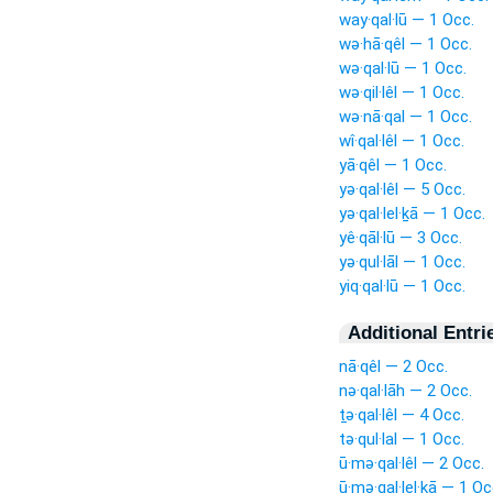
way·qal·lū — 1 Occ.
wə·hā·qêl — 1 Occ.
wə·qal·lū — 1 Occ.
wə·qil·lêl — 1 Occ.
wə·nā·qal — 1 Occ.
wî·qal·lêl — 1 Occ.
yā·qêl — 1 Occ.
yə·qal·lêl — 5 Occ.
yə·qal·lel·ḵā — 1 Occ.
yê·qāl·lū — 3 Occ.
yə·qul·lāl — 1 Occ.
yiq·qal·lū — 1 Occ.
Additional Entri
nā·qêl — 2 Occ.
nə·qal·lāh — 2 Occ.
ṯə·qal·lêl — 4 Occ.
tə·qul·lal — 1 Occ.
ū·mə·qal·lêl — 2 Occ.
ū·mə·qal·lel·ḵā — 1 Oc