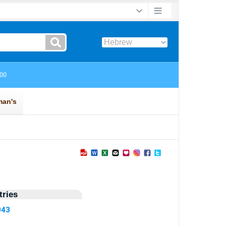
ries
043