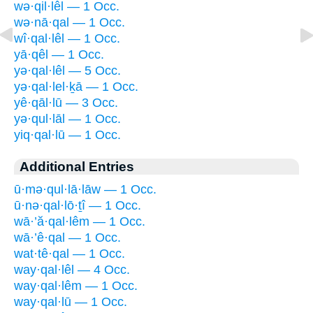
wə·qil·lêl — 1 Occ.
wə·nā·qal — 1 Occ.
wî·qal·lêl — 1 Occ.
yā·qêl — 1 Occ.
yə·qal·lêl — 5 Occ.
yə·qal·lel·ḵā — 1 Occ.
yê·qāl·lū — 3 Occ.
yə·qul·lāl — 1 Occ.
yiq·qal·lū — 1 Occ.
Additional Entries
ū·mə·qul·lā·lāw — 1 Occ.
ū·nə·qal·lō·ṯî — 1 Occ.
wā·’ă·qal·lêm — 1 Occ.
wā·’ê·qal — 1 Occ.
wat·tê·qal — 1 Occ.
way·qal·lêl — 4 Occ.
way·qal·lêm — 1 Occ.
way·qal·lū — 1 Occ.