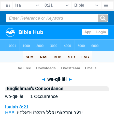
Bible
>
Strong's
> Hebrew
◄
wə·qil·lêl
►
Englishman's Concordance
wə·qil·lêl — 1 Occurrence
Isaiah 8:21
HEB:
בְּמַלְכּ֛וֹ וּבֵאלֹהָ֖יו
וְקִלֵּ֧ל
יִרְעַ֜ב וְהִתְקַצַּ֗ף