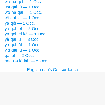
wə·hā·qêl — 1 Occ.
wə·qal·lū — 1 Occ.
wə·nā·qal — 1 Occ.
wî·qal·lêl — 1 Occ.
yā·qêl — 1 Occ.
yə·qal·lêl — 5 Occ.
yə·qal·lel·ḵā — 1 Occ.
yê·qāl·lū — 3 Occ.
yə·qul·lāl — 1 Occ.
yiq·qal·lū — 1 Occ.
qā·lāl — 2 Occ.
haq·qə·lā·lāh — 5 Occ.
Englishman's Concordance