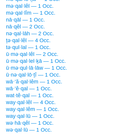
mə·qal·lêl — 1 Occ.
mə·qal·lîm — 1 Occ.
nā·qāl — 1 Occ.
nā·qêl — 2 Occ.
nə·qal·lāh — 2 Occ.
ṯə·qal·lêl — 4 Occ.
tə·qul·lal — 1 Occ.
ū·mə·qal·lêl — 2 Occ.
ū·mə·qal·lel·ḵā — 1 Occ.
ū·mə·qul·lā·lāw — 1 Occ.
ū·nə·qal·lō·ṯî — 1 Occ.
wā·’ă·qal·lêm — 1 Occ.
wā·’ê·qal — 1 Occ.
wat·tê·qal — 1 Occ.
way·qal·lêl — 4 Occ.
way·qal·lêm — 1 Occ.
way·qal·lū — 1 Occ.
wə·hā·qêl — 1 Occ.
wə·qal·lū — 1 Occ.