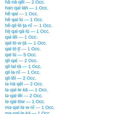
hă·nā·qêl — 2 Occ.
han·qal·lāh — 1 Occ.
hê·qal — 1 Occ.
hê·qal·lū — 1 Occ.
hĕ·qil·lō·ṯa·nî — 1 Occ.
hiṯ·qal·qā·lū — 1 Occ.
qal·lêl — 1 Occ.
qal·lō·w·ṯā — 1 Occ.
qal·lō·ṯî — 1 Occ.
qal·lū — 5 Occ.
qil·qal — 2 Occ.
qil·lal·tā — 1 Occ.
qil·la·nî — 1 Occ.
qil·lêl — 2 Occ.
lə·hā·qêl — 2 Occ.
lə·qal·le·kā — 1 Occ.
lə·qal·lêl — 2 Occ.
lə·qal·lōw — 1 Occ.
mə·qal·la·w·nî — 1 Occ.
mə·qal·le·ḵā — 1 Occ.