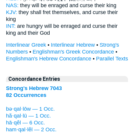
NAS:
they will be enraged
and curse
their king
KJV:
they shall fret
themselves, and curse
their
king
INT:
are hungry will be enraged
and curse
their
king and their God
Interlinear Greek
•
Interlinear Hebrew
•
Strong's
Numbers
•
Englishman's Greek Concordance
•
Englishman's Hebrew Concordance
•
Parallel Texts
Concordance Entries
Strong's Hebrew 7043
82 Occurrences
bə·qal·lōw — 1 Occ.
hă·qal·lū — 1 Occ.
hā·qêl — 6 Occ.
ham·qal·lêl — 2 Occ.