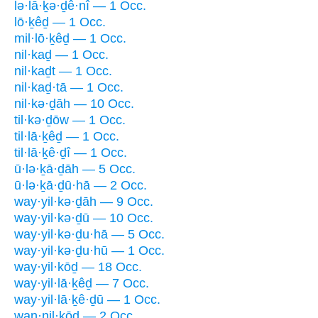
lə·lā·ḵə·ḏê·nî — 1 Occ.
lō·ḵêḏ — 1 Occ.
mil·lō·ḵêḏ — 1 Occ.
nil·kaḏ — 1 Occ.
nil·kaḏt — 1 Occ.
nil·kaḏ·tā — 1 Occ.
nil·kə·ḏāh — 10 Occ.
til·kə·ḏōw — 1 Occ.
til·lā·ḵêḏ — 1 Occ.
til·lā·ḵê·ḏî — 1 Occ.
ū·lə·ḵā·ḏāh — 5 Occ.
ū·lə·ḵā·ḏū·hā — 2 Occ.
way·yil·kə·ḏāh — 9 Occ.
way·yil·kə·ḏū — 10 Occ.
way·yil·kə·ḏu·hā — 5 Occ.
way·yil·kə·ḏu·hū — 1 Occ.
way·yil·kōḏ — 18 Occ.
way·yil·lā·ḵêḏ — 7 Occ.
way·yil·lā·ḵê·ḏū — 1 Occ.
wan·nil·kōḏ — 2 Occ.