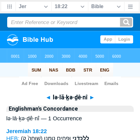
Bible
>
Strong's
> Hebrew
◄
lə·lā·ḵə·ḏê·nî
►
Englishman's Concordance
lə·lā·ḵə·ḏê·nî — 1 Occurrence
Jeremiah 18:22
HEB:
(שׁוּחָה֙ ק)
וּפַחִ֖ים טָמְנ֥וּ
לְלָכְדֵ֔נִי