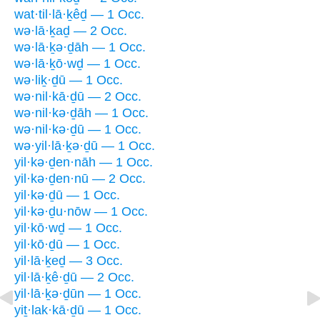
wat·til·lā·ḵêḏ — 1 Occ.
wə·lā·ḵaḏ — 2 Occ.
wə·lā·ḵə·ḏāh — 1 Occ.
wə·lā·ḵō·wḏ — 1 Occ.
wə·liḵ·ḏū — 1 Occ.
wə·nil·kā·ḏū — 2 Occ.
wə·nil·kə·ḏāh — 1 Occ.
wə·nil·kə·ḏū — 1 Occ.
wə·yil·lā·ḵə·ḏū — 1 Occ.
yil·kə·ḏen·nāh — 1 Occ.
yil·kə·ḏen·nū — 2 Occ.
yil·kə·ḏū — 1 Occ.
yil·kə·ḏu·nōw — 1 Occ.
yil·kō·wḏ — 1 Occ.
yil·kō·ḏū — 1 Occ.
yil·lā·ḵeḏ — 3 Occ.
yil·lā·ḵê·ḏū — 2 Occ.
yil·lā·ḵə·ḏūn — 1 Occ.
yiṯ·lak·kā·ḏū — 1 Occ.