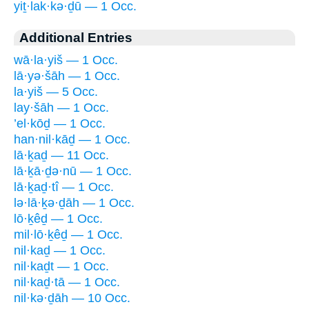
yiṯ·lak·kə·ḏū — 1 Occ.
Additional Entries
wā·la·yiš — 1 Occ.
lā·yə·šāh — 1 Occ.
la·yiš — 5 Occ.
lay·šāh — 1 Occ.
’el·kōḏ — 1 Occ.
han·nil·kāḏ — 1 Occ.
lā·ḵaḏ — 11 Occ.
lā·ḵā·ḏə·nū — 1 Occ.
lā·ḵaḏ·tî — 1 Occ.
lə·lā·ḵə·ḏāh — 1 Occ.
lō·ḵêḏ — 1 Occ.
mil·lō·ḵêḏ — 1 Occ.
nil·kaḏ — 1 Occ.
nil·kaḏt — 1 Occ.
nil·kaḏ·tā — 1 Occ.
nil·kə·ḏāh — 10 Occ.