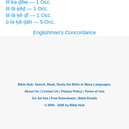
til·kə·ḏōw — 1 Occ.
til·lā·ḵêḏ — 1 Occ.
til·lā·ḵê·ḏî — 1 Occ.
ū·lə·ḵā·ḏāh — 5 Occ.
Englishman's Concordance