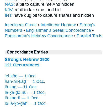
NAS:
a pit
to capture
me And hidden
KJV:
a pit
to take
me, and hid
INT:
have dug pit
to capture
snares and hidden
Interlinear Greek
•
Interlinear Hebrew
•
Strong's
Numbers
•
Englishman's Greek Concordance
•
Englishman's Hebrew Concordance
•
Parallel Texts
Concordance Entries
Strong's Hebrew 3920
121 Occurrences
’el·kōḏ — 1 Occ.
han·nil·kāḏ — 1 Occ.
lā·ḵaḏ — 11 Occ.
lā·ḵā·ḏə·nū — 1 Occ.
lā·ḵaḏ·tî — 1 Occ.
lə·lā·ḵə·ḏāh — 1 Occ.