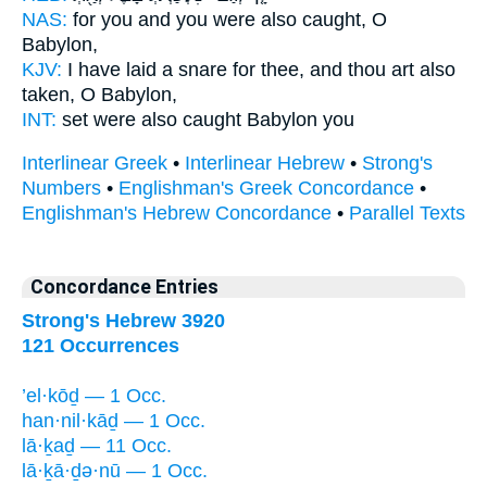
NAS:
for you and you were also
caught,
O
Babylon,
KJV:
I have laid a snare
for thee, and thou art also
taken,
O Babylon,
INT:
set were also
caught
Babylon you
Interlinear Greek
•
Interlinear Hebrew
•
Strong's
Numbers
•
Englishman's Greek Concordance
•
Englishman's Hebrew Concordance
•
Parallel Texts
Concordance Entries
Strong's Hebrew 3920
121 Occurrences
’el·kōḏ — 1 Occ.
han·nil·kāḏ — 1 Occ.
lā·ḵaḏ — 11 Occ.
lā·ḵā·ḏə·nū — 1 Occ.