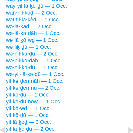
way·yil·lā·ḵê·ḏū — 1 Occ.
wan·nil·kōḏ — 2 Occ.
wat·til·lā·ḵêḏ — 1 Occ.
wə·lā·ḵaḏ — 2 Occ.
wə·lā·ḵə·ḏāh — 1 Occ.
wə·lā·ḵō·wḏ — 1 Occ.
wə·liḵ·ḏū — 1 Occ.
wə·nil·kā·ḏū — 2 Occ.
wə·nil·kə·ḏāh — 1 Occ.
wə·nil·kə·ḏū — 1 Occ.
wə·yil·lā·ḵə·ḏū — 1 Occ.
yil·kə·ḏen·nāh — 1 Occ.
yil·kə·ḏen·nū — 2 Occ.
yil·kə·ḏū — 1 Occ.
yil·kə·ḏu·nōw — 1 Occ.
yil·kō·wḏ — 1 Occ.
yil·kō·ḏū — 1 Occ.
yil·lā·ḵeḏ — 3 Occ.
yil·lā·ḵê·ḏū — 2 Occ.