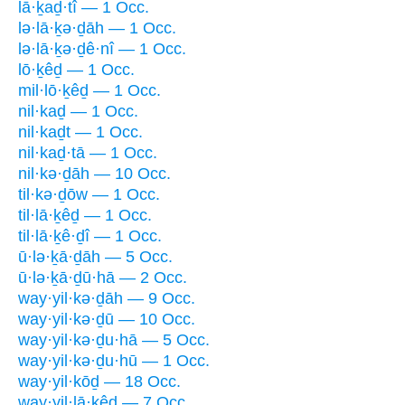
lā·ḵaḏ·tî — 1 Occ.
lə·lā·ḵə·ḏāh — 1 Occ.
lə·lā·ḵə·ḏê·nî — 1 Occ.
lō·ḵêḏ — 1 Occ.
mil·lō·ḵêḏ — 1 Occ.
nil·kaḏ — 1 Occ.
nil·kaḏt — 1 Occ.
nil·kaḏ·tā — 1 Occ.
nil·kə·ḏāh — 10 Occ.
til·kə·ḏōw — 1 Occ.
til·lā·ḵêḏ — 1 Occ.
til·lā·ḵê·ḏî — 1 Occ.
ū·lə·ḵā·ḏāh — 5 Occ.
ū·lə·ḵā·ḏū·hā — 2 Occ.
way·yil·kə·ḏāh — 9 Occ.
way·yil·kə·ḏū — 10 Occ.
way·yil·kə·ḏu·hā — 5 Occ.
way·yil·kə·ḏu·hū — 1 Occ.
way·yil·kōḏ — 18 Occ.
way·yil·lā·ḵêḏ — 7 Occ.