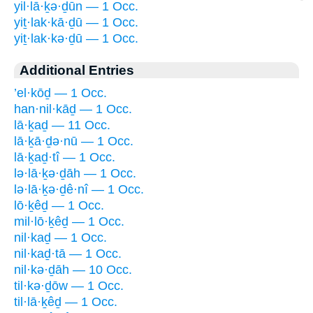
yil·lā·ḵə·ḏūn — 1 Occ.
yiṯ·lak·kā·ḏū — 1 Occ.
yiṯ·lak·kə·ḏū — 1 Occ.
Additional Entries
’el·kōḏ — 1 Occ.
han·nil·kāḏ — 1 Occ.
lā·ḵaḏ — 11 Occ.
lā·ḵā·ḏə·nū — 1 Occ.
lā·ḵaḏ·tî — 1 Occ.
lə·lā·ḵə·ḏāh — 1 Occ.
lə·lā·ḵə·ḏê·nî — 1 Occ.
lō·ḵêḏ — 1 Occ.
mil·lō·ḵêḏ — 1 Occ.
nil·kaḏ — 1 Occ.
nil·kaḏ·tā — 1 Occ.
nil·kə·ḏāh — 10 Occ.
til·kə·ḏōw — 1 Occ.
til·lā·ḵêḏ — 1 Occ.