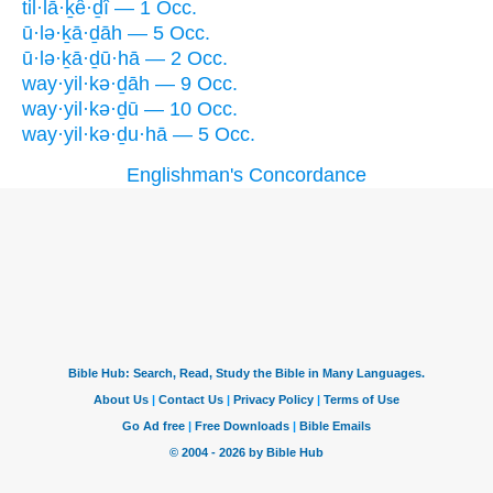
til·lā·ḵê·ḏî — 1 Occ.
ū·lə·ḵā·ḏāh — 5 Occ.
ū·lə·ḵā·ḏū·hā — 2 Occ.
way·yil·kə·ḏāh — 9 Occ.
way·yil·kə·ḏū — 10 Occ.
way·yil·kə·ḏu·hā — 5 Occ.
Englishman's Concordance