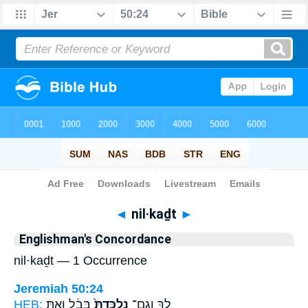
Bible
>
Strong's
> Hebrew
◄
nil·kaḏt
►
Englishman's Concordance
nil·kaḏt — 1 Occurrence
Jeremiah 50:24
HEB:
בָּבֶ֔ל וְאַ֖תְּ
נִלְכַּדְתְּ֙
לָ֤ךְ וְגַם־