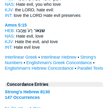
NAS:
Hate
evil, you who love
KJV:
the LORD,
hate
evil:
INT:
love the LORD
Hate
evil preserves
Amos 5:15
HEB:
רָע֙ וְאֶ֣הֱבוּ
שִׂנְאוּ־
NAS:
Hate
evil, love
KJV:
Hate
the evil, and love
INT:
Hate
evil love
Interlinear Greek
•
Interlinear Hebrew
•
Strong's
Numbers
•
Englishman's Greek Concordance
•
Englishman's Hebrew Concordance
•
Parallel Texts
Concordance Entries
Strong's Hebrew 8130
147 Occurrences