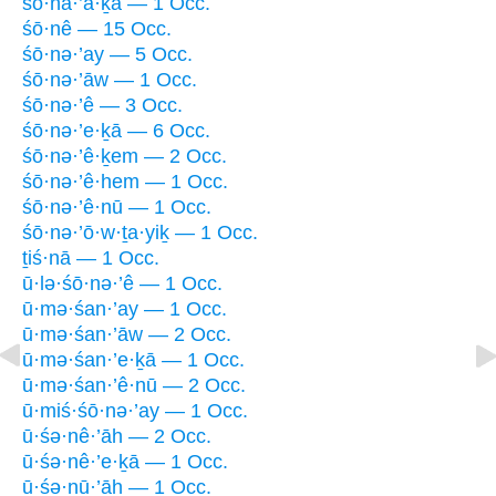
śō·na·’ă·ḵā — 1 Occ.
śō·nê — 15 Occ.
śō·nə·’ay — 5 Occ.
śō·nə·’āw — 1 Occ.
śō·nə·’ê — 3 Occ.
śō·nə·’e·ḵā — 6 Occ.
śō·nə·’ê·ḵem — 2 Occ.
śō·nə·’ê·hem — 1 Occ.
śō·nə·’ê·nū — 1 Occ.
śō·nə·’ō·w·ṯa·yiḵ — 1 Occ.
ṯiś·nā — 1 Occ.
ū·lə·śō·nə·’ê — 1 Occ.
ū·mə·śan·’ay — 1 Occ.
ū·mə·śan·’āw — 2 Occ.
ū·mə·śan·’e·ḵā — 1 Occ.
ū·mə·śan·’ê·nū — 2 Occ.
ū·miś·śō·nə·’ay — 1 Occ.
ū·śə·nê·’āh — 2 Occ.
ū·śə·nê·’e·ḵā — 1 Occ.
ū·śə·nū·’āh — 1 Occ.