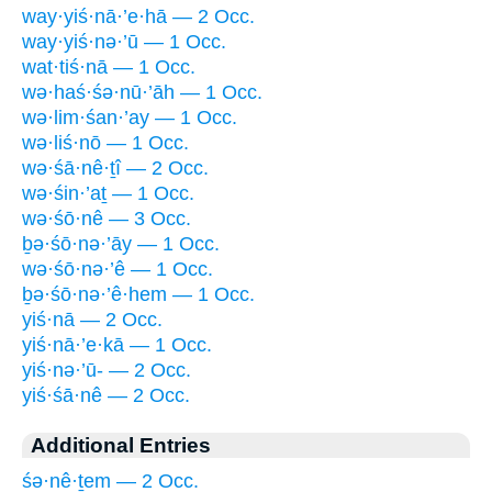
way·yiś·nā·’e·hā — 2 Occ.
way·yiś·nə·’ū — 1 Occ.
wat·tiś·nā — 1 Occ.
wə·haś·śə·nū·’āh — 1 Occ.
wə·lim·śan·’ay — 1 Occ.
wə·liś·nō — 1 Occ.
wə·śā·nê·ṯî — 2 Occ.
wə·śin·’aṯ — 1 Occ.
wə·śō·nê — 3 Occ.
ḇə·śō·nə·’āy — 1 Occ.
wə·śō·nə·’ê — 1 Occ.
ḇə·śō·nə·’ê·hem — 1 Occ.
yiś·nā — 2 Occ.
yiś·nā·’e·kā — 1 Occ.
yiś·nə·’ū- — 2 Occ.
yiś·śā·nê — 2 Occ.
Additional Entries
śə·nê·ṯem — 2 Occ.