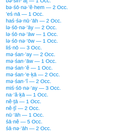
bə·śin·’aṯ — 1 Occ.
bə·śō·nə·’ê·hem — 2 Occ.
’eś·nā — 1 Occ.
haś·śə·nū·’āh — 2 Occ.
lə·śō·nə·’āy — 2 Occ.
lə·śō·nə·’āw — 1 Occ.
lə·śō·nə·’ōw — 1 Occ.
liś·nō — 3 Occ.
mə·śan·’ay — 2 Occ.
mə·śan·’āw — 1 Occ.
mə·śan·’ê — 1 Occ.
mə·śan·’e·ḵā — 2 Occ.
mə·śan·’î — 2 Occ.
miś·śō·nə·’ay — 3 Occ.
na·’ă·ḵā — 1 Occ.
nê·ṯā — 1 Occ.
nê·ṯî — 2 Occ.
nū·’āh — 1 Occ.
śā·nê — 5 Occ.
śā·nə·’āh — 2 Occ.