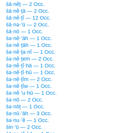
śā·nêṯ — 2 Occ.
śā·nê·ṯā — 2 Occ.
śā·nê·ṯî — 12 Occ.
śā·nə·’ū — 2 Occ.
śā·nō — 1 Occ.
śə·nê·’āh — 1 Occ.
śə·nê·ṯāh — 1 Occ.
śə·nê·ṯa·nî — 1 Occ.
śə·nê·ṯem — 2 Occ.
śə·nê·ṯî·hā — 1 Occ.
śə·nê·ṯî·hū — 1 Occ.
śə·nê·ṯîm — 2 Occ.
śə·nê·ṯîw — 1 Occ.
śə·nê·’u·hū — 1 Occ.
śə·nō — 2 Occ.
śə·nōṯ — 1 Occ.
śə·nū·’āh — 3 Occ.
śə·nu·’ê — 1 Occ.
śin·’ū — 2 Occ.