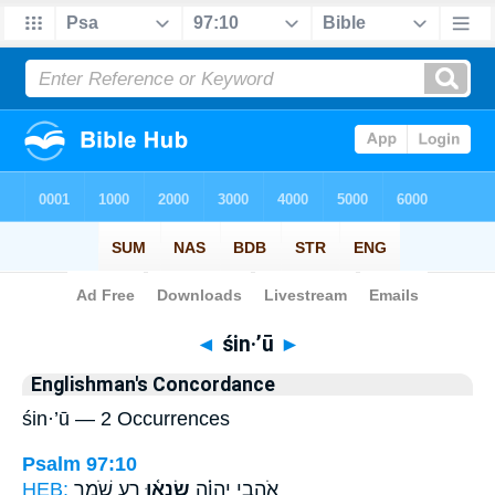
Bible
>
Strong's
> Hebrew
◄
śin·’ū
►
Englishman's Concordance
śin·’ū — 2 Occurrences
Psalm 97:10
HEB:
רָ֥ע שֹׁ֭מֵר
שִׂנְא֫וּ
אֹהֲבֵ֥י יְהוָ֗ה