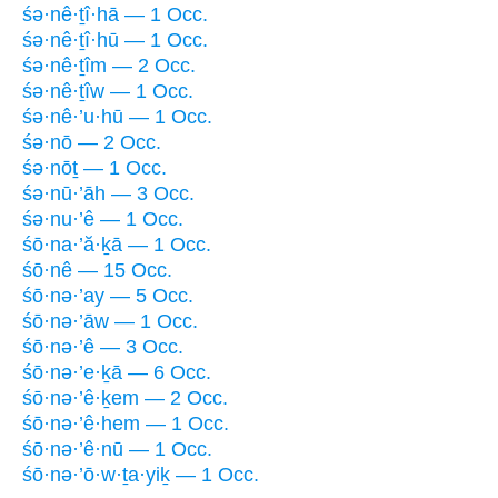
śə·nê·ṯî·hā — 1 Occ.
śə·nê·ṯî·hū — 1 Occ.
śə·nê·ṯîm — 2 Occ.
śə·nê·ṯîw — 1 Occ.
śə·nê·’u·hū — 1 Occ.
śə·nō — 2 Occ.
śə·nōṯ — 1 Occ.
śə·nū·’āh — 3 Occ.
śə·nu·’ê — 1 Occ.
śō·na·’ă·ḵā — 1 Occ.
śō·nê — 15 Occ.
śō·nə·’ay — 5 Occ.
śō·nə·’āw — 1 Occ.
śō·nə·’ê — 3 Occ.
śō·nə·’e·ḵā — 6 Occ.
śō·nə·’ê·ḵem — 2 Occ.
śō·nə·’ê·hem — 1 Occ.
śō·nə·’ê·nū — 1 Occ.
śō·nə·’ō·w·ṯa·yiḵ — 1 Occ.