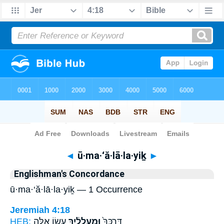
Bible
>
Strong's
> Hebrew
◄
ū·ma·‘ă·lā·la·yiḵ
►
Englishman's Concordance
ū·ma·‘ă·lā·la·yiḵ — 1 Occurrence
Jeremiah 4:18
HEB:
עָשׂ֥וֹ אֵ֖לֶּה
וּמַ֣עֲלָלַ֔יִךְ
דַּרְכֵּךְ֙