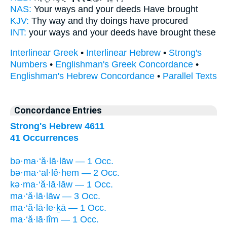
NAS:
Your ways
and your deeds
Have brought
KJV:
Thy way
and thy doings
have procured
INT:
your ways
and your deeds
have brought these
Interlinear Greek
•
Interlinear Hebrew
•
Strong's
Numbers
•
Englishman's Greek Concordance
•
Englishman's Hebrew Concordance
•
Parallel Texts
Concordance Entries
Strong's Hebrew 4611
41 Occurrences
bə·ma·‘ă·lā·lāw — 1 Occ.
bə·ma·‘al·lê·hem — 2 Occ.
kə·ma·‘ă·lā·lāw — 1 Occ.
ma·‘ă·lā·lāw — 3 Occ.
ma·‘ă·lā·le·ḵā — 1 Occ.
ma·‘ă·lā·lîm — 1 Occ.