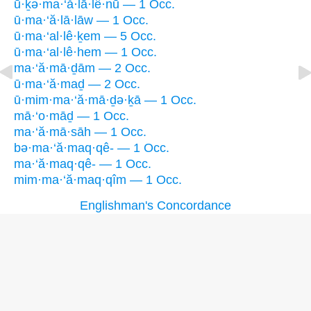
ū·ḵə·ma·‘ă·lā·lê·nū — 1 Occ.
ū·ma·‘ă·lā·lāw — 1 Occ.
ū·ma·‘al·lê·ḵem — 5 Occ.
ū·ma·‘al·lê·hem — 1 Occ.
ma·‘ă·mā·ḏām — 2 Occ.
ū·ma·‘ă·maḏ — 2 Occ.
ū·mim·ma·‘ă·mā·ḏə·ḵā — 1 Occ.
mā·‘o·māḏ — 1 Occ.
ma·‘ă·mā·sāh — 1 Occ.
bə·ma·‘ă·maq·qê- — 1 Occ.
ma·‘ă·maq·qê- — 1 Occ.
mim·ma·‘ă·maq·qîm — 1 Occ.
Englishman's Concordance