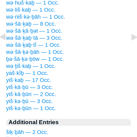
wə·huš·kaḇ — 1 Occ.
wə·liš·kaḇ — 1 Occ.
wə·niš·kə·ḇāh — 1 Occ.
wə·šā·ḵaḇ — 8 Occ.
wə·šā·ḵā·ḇət — 1 Occ.
wə·šā·ḵaḇ·tā — 3 Occ.
wə·šā·ḵaḇ·tî — 1 Occ.
wə·šā·ḵə·ḇāh — 1 Occ.
ḇə·šā·ḵə·ḇōw — 1 Occ.
wə·ṯiš·kaḇ — 1 Occ.
yaš·kîḇ — 1 Occ.
yiš·kaḇ — 17 Occ.
yiš·kā·ḇū — 3 Occ.
yiš·kā·ḇūn — 2 Occ.
yiš·kə·ḇū — 3 Occ.
yiš·kə·ḇūn — 1 Occ.
Additional Entries
šiḵ·ḇāh — 2 Occ.