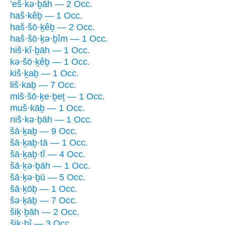
’eš·kə·ḇāh — 2 Occ.
haš·kêḇ — 1 Occ.
haš·šō·ḵêḇ — 2 Occ.
haš·šō·ḵə·ḇîm — 1 Occ.
hiš·kî·ḇāh — 1 Occ.
kə·šō·ḵêḇ — 1 Occ.
kiš·ḵaḇ — 1 Occ.
liš·kaḇ — 7 Occ.
miš·šō·ḵe·ḇeṯ — 1 Occ.
muš·kāḇ — 1 Occ.
niš·kə·ḇāh — 1 Occ.
šā·ḵaḇ — 9 Occ.
šā·ḵaḇ·tā — 1 Occ.
šā·ḵaḇ·tî — 4 Occ.
šā·ḵə·ḇāh — 1 Occ.
šā·ḵə·ḇū — 5 Occ.
šā·ḵōḇ — 1 Occ.
šə·ḵāḇ — 7 Occ.
šiḵ·ḇāh — 2 Occ.
šiḵ·ḇî — 3 Occ.