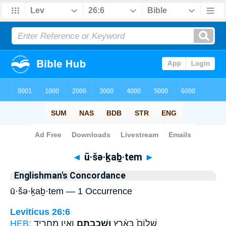
Bible
>
Strong's
> Hebrew
◄
ū·šə·ḵaḇ·tem
►
Englishman's Concordance
ū·šə·ḵaḇ·tem — 1 Occurrence
Leviticus 26:6
HEB:
וְאֵ֣ין מַחֲרִ֑יד
וּשְׁכַבְתֶּ֖ם
שָׁלוֹם֙ בָּאָ֔רֶץ