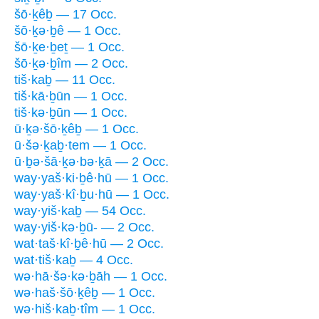
šō·ḵêḇ — 17 Occ.
šō·ḵə·ḇê — 1 Occ.
šō·ḵe·ḇeṯ — 1 Occ.
šō·ḵə·ḇîm — 2 Occ.
tiš·kaḇ — 11 Occ.
tiš·kā·ḇūn — 1 Occ.
tiš·kə·ḇūn — 1 Occ.
ū·ḵə·šō·ḵêḇ — 1 Occ.
ū·šə·ḵaḇ·tem — 1 Occ.
ū·ḇə·šā·ḵə·bə·ḵā — 2 Occ.
way·yaš·ki·ḇê·hū — 1 Occ.
way·yaš·kî·ḇu·hū — 1 Occ.
way·yiš·kaḇ — 54 Occ.
way·yiš·kə·ḇū- — 2 Occ.
wat·taš·kî·ḇê·hū — 2 Occ.
wat·tiš·kaḇ — 4 Occ.
wə·hā·šə·kə·ḇāh — 1 Occ.
wə·haš·šō·ḵêḇ — 1 Occ.
wə·hiš·kaḇ·tîm — 1 Occ.