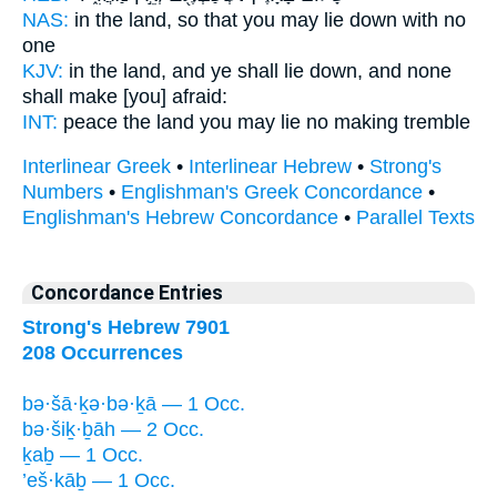
NAS:
in the land,
so that you may lie down
with no
one
KJV:
in the land,
and ye shall lie down,
and none
shall make [you] afraid:
INT:
peace the land
you may lie
no making tremble
Interlinear Greek
•
Interlinear Hebrew
•
Strong's
Numbers
•
Englishman's Greek Concordance
•
Englishman's Hebrew Concordance
•
Parallel Texts
Concordance Entries
Strong's Hebrew 7901
208 Occurrences
bə·šā·ḵə·bə·ḵā — 1 Occ.
bə·šiḵ·ḇāh — 2 Occ.
ḵaḇ — 1 Occ.
’eš·kāḇ — 1 Occ.