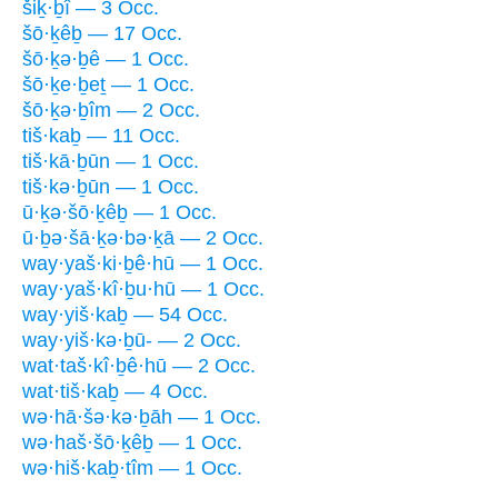
šiḵ·ḇî — 3 Occ.
šō·ḵêḇ — 17 Occ.
šō·ḵə·ḇê — 1 Occ.
šō·ḵe·ḇeṯ — 1 Occ.
šō·ḵə·ḇîm — 2 Occ.
tiš·kaḇ — 11 Occ.
tiš·kā·ḇūn — 1 Occ.
tiš·kə·ḇūn — 1 Occ.
ū·ḵə·šō·ḵêḇ — 1 Occ.
ū·ḇə·šā·ḵə·bə·ḵā — 2 Occ.
way·yaš·ki·ḇê·hū — 1 Occ.
way·yaš·kî·ḇu·hū — 1 Occ.
way·yiš·kaḇ — 54 Occ.
way·yiš·kə·ḇū- — 2 Occ.
wat·taš·kî·ḇê·hū — 2 Occ.
wat·tiš·kaḇ — 4 Occ.
wə·hā·šə·kə·ḇāh — 1 Occ.
wə·haš·šō·ḵêḇ — 1 Occ.
wə·hiš·kaḇ·tîm — 1 Occ.