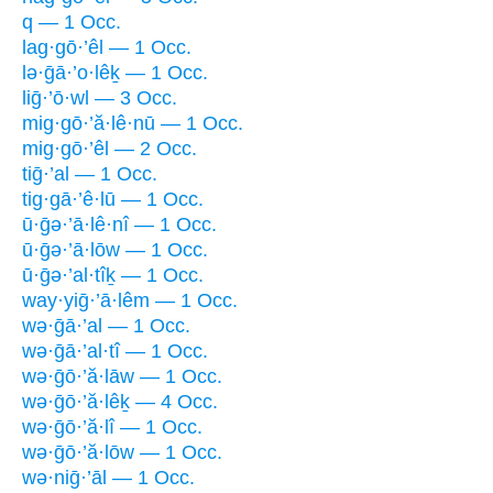
q — 1 Occ.
lag·gō·’êl — 1 Occ.
lə·ḡā·’o·lêḵ — 1 Occ.
liḡ·’ō·wl — 3 Occ.
mig·gō·’ă·lê·nū — 1 Occ.
mig·gō·’êl — 2 Occ.
tiḡ·’al — 1 Occ.
tig·gā·’ê·lū — 1 Occ.
ū·ḡə·’ā·lê·nî — 1 Occ.
ū·ḡə·’ā·lōw — 1 Occ.
ū·ḡə·’al·tîḵ — 1 Occ.
way·yiḡ·’ā·lêm — 1 Occ.
wə·ḡā·’al — 1 Occ.
wə·ḡā·’al·tî — 1 Occ.
wə·ḡō·’ă·lāw — 1 Occ.
wə·ḡō·’ă·lêḵ — 4 Occ.
wə·ḡō·’ă·lî — 1 Occ.
wə·ḡō·’ă·lōw — 1 Occ.
wə·niḡ·’āl — 1 Occ.