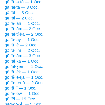
gā·’ā·lə·tā — 1 Occ.
gā·’al·tā — 3 Occ.
gā·’ōl — 3 Occ.
gə·’āl — 2 Occ.
ḡə·’ā·lāh — 1 Occ.
gə·’ā·lām — 2 Occ.
ḡə·’al·tî·ḵā — 2 Occ.
gə·’ū·lay — 1 Occ.
gə·’ū·lê — 2 Occ.
gə·’ū·lîm — 2 Occ.
gō·’ă·lām — 3 Occ.
gō·’al·ḵā — 1 Occ.
gō·’al·ḵem — 1 Occ.
gō·’ă·lêḵ — 1 Occ.
gō·’ă·le·ḵā — 1 Occ.
gō·’ă·lê·nū — 2 Occ.
gō·’ă·lî — 1 Occ.
ḡō·’ă·lōw — 1 Occ.
gō·’êl — 19 Occ.
hag·gō·’êl — 5 Occ.