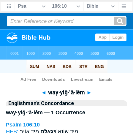
Bible
>
Strong's
> Hebrew
◄
way·yiḡ·’ā·lêm
►
Englishman's Concordance
way·yiḡ·’ā·lêm — 1 Occurrence
Psalm 106:10
HEB:
מִיַּ֥ד אוֹיֵֽב׃
וַ֝יִּגְאָלֵ֗ם
מִיַּ֣ד שׂוֹנֵ֑א