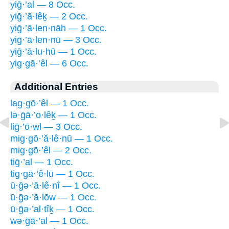
yiḡ·’al — 8 Occ.
yiḡ·’ā·lêḵ — 2 Occ.
yiḡ·’ā·len·nāh — 1 Occ.
yiḡ·’ā·len·nū — 3 Occ.
yiḡ·’ā·lu·hū — 1 Occ.
yig·gā·’êl — 6 Occ.
Additional Entries
lag·gō·’êl — 1 Occ.
lə·ḡā·’o·lêḵ — 1 Occ.
liḡ·’ō·wl — 3 Occ.
mig·gō·’ă·lê·nū — 1 Occ.
mig·gō·’êl — 2 Occ.
tiḡ·’al — 1 Occ.
tig·gā·’ê·lū — 1 Occ.
ū·ḡə·’ā·lê·nî — 1 Occ.
ū·ḡə·’ā·lōw — 1 Occ.
ū·ḡə·’al·tîḵ — 1 Occ.
wə·ḡā·’al — 1 Occ.