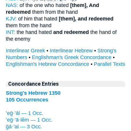
NAS:
of the one who hated
[them], And
redeemed
them from the hand
KJV:
of him that hated
[them], and redeemed
them from the hand
INT:
the hand hated
and redeemed
the hand of
the enemy
Interlinear Greek
•
Interlinear Hebrew
•
Strong's
Numbers
•
Englishman's Greek Concordance
•
Englishman's Hebrew Concordance
•
Parallel Texts
Concordance Entries
Strong's Hebrew 1350
105 Occurrences
’eḡ·’āl — 1 Occ.
’eḡ·’ā·lêm — 1 Occ.
ḡā·’al — 3 Occ.