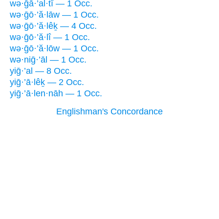
wə·ḡā·’al·tî — 1 Occ.
wə·ḡō·’ă·lāw — 1 Occ.
wə·ḡō·’ă·lêḵ — 4 Occ.
wə·ḡō·’ă·lî — 1 Occ.
wə·ḡō·’ă·lōw — 1 Occ.
wə·niḡ·’āl — 1 Occ.
yiḡ·’al — 8 Occ.
yiḡ·’ā·lêḵ — 2 Occ.
yiḡ·’ā·len·nāh — 1 Occ.
Englishman's Concordance