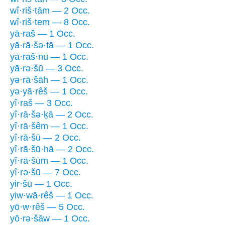
wî·riš·tām — 2 Occ.
wî·riš·tem — 8 Occ.
yā·raš — 1 Occ.
yā·rā·šə·tā — 1 Occ.
yā·raš·nū — 1 Occ.
yā·rə·šū — 3 Occ.
yə·rā·šāh — 1 Occ.
yə·yā·rêš — 1 Occ.
yî·raš — 3 Occ.
yî·rā·šə·ḵā — 2 Occ.
yî·rā·šêm — 1 Occ.
yî·rā·šū — 2 Occ.
yî·rā·šū·hā — 2 Occ.
yî·rā·šūm — 1 Occ.
yî·rə·šū — 7 Occ.
yir·šū — 1 Occ.
yiw·wā·rêš — 1 Occ.
yō·w·rêš — 5 Occ.
yō·rə·šāw — 1 Occ.