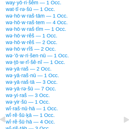
way·yō·ri·šêm — 1 Occ.
wat·tî·rə·šū — 1 Occ.
wə·hō·w·raš·tām — 1 Occ.
wə·hō·w·raš·tem — 4 Occ.
wə·hō·w·raš·tîm — 1 Occ.
wə·hō·w·rêš — 1 Occ.
wə·hō·w·rêš — 2 Occ.
wə·hō·w·rîš — 2 Occ.
wə·’ō·w·ri·šen·nū — 1 Occ.
wə·ṯō·w·rî·šê·nî — 1 Occ.
wə·yā·raš — 2 Occ.
wə·yā·raš·nū — 1 Occ.
wə·yā·raš·tā — 3 Occ.
wə·yā·rə·šū — 7 Occ.
wə·yi·raš — 3 Occ.
wə·yir·šū — 1 Occ.
wî·raš·nū·hā — 1 Occ.
wî·rê·šū·ḵā — 1 Occ.
wî·rê·šū·hā — 4 Occ.
wî·riš·tāh — 3 Occ.