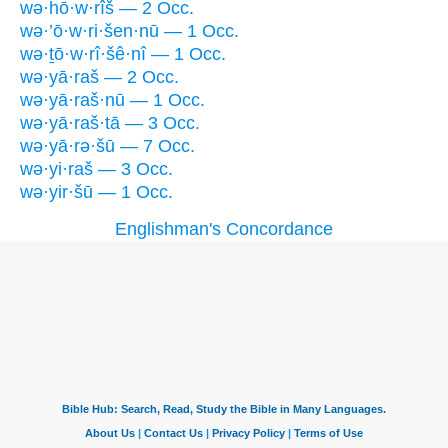
wə·hō·w·rîš — 2 Occ.
wə·’ō·w·ri·šen·nū — 1 Occ.
wə·ṯō·w·rî·šê·nî — 1 Occ.
wə·yā·raš — 2 Occ.
wə·yā·raš·nū — 1 Occ.
wə·yā·raš·tā — 3 Occ.
wə·yā·rə·šū — 7 Occ.
wə·yi·raš — 3 Occ.
wə·yir·šū — 1 Occ.
Englishman's Concordance