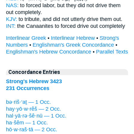
NAS:
to forced labor,
but they did not drive
them
out completely.
KJV:
to tribute,
and did not utterly
drive them out.
INT:
the Canaanites to forced
drive
out completely
Interlinear Greek
•
Interlinear Hebrew
•
Strong's
Numbers
•
Englishman's Greek Concordance
•
Englishman's Hebrew Concordance
•
Parallel Texts
Concordance Entries
Strong's Hebrew 3423
231 Occurrences
bə·riš·‘aṯ — 1 Occ.
hay·yō·w·rêš — 2 Occ.
hal·yā·rə·šê·nū — 1 Occ.
ha·šêm — 1 Occ.
hō·w·raš·tā — 2 Occ.