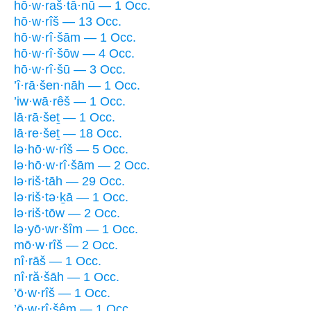
hō·w·raš·tā·nū — 1 Occ.
hō·w·rîš — 13 Occ.
hō·w·rî·šām — 1 Occ.
hō·w·rî·šōw — 4 Occ.
hō·w·rî·šū — 3 Occ.
’î·rā·šen·nāh — 1 Occ.
’iw·wā·rêš — 1 Occ.
lā·rā·šeṯ — 1 Occ.
lā·re·šeṯ — 18 Occ.
lə·hō·w·rîš — 5 Occ.
lə·hō·w·rî·šām — 2 Occ.
lə·riš·tāh — 29 Occ.
lə·riš·tə·ḵā — 1 Occ.
lə·riš·tōw — 2 Occ.
lə·yō·wr·šîm — 1 Occ.
mō·w·rîš — 2 Occ.
nî·rāš — 1 Occ.
nî·ră·šāh — 1 Occ.
’ō·w·rîš — 1 Occ.
’ō·w·rî·šêm — 1 Occ.