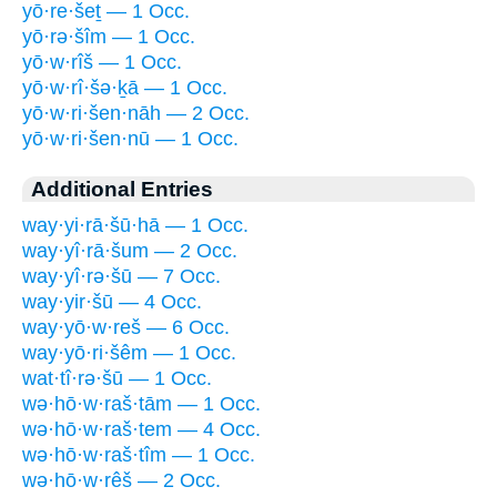
yō·re·šeṯ — 1 Occ.
yō·rə·šîm — 1 Occ.
yō·w·rîš — 1 Occ.
yō·w·rî·šə·ḵā — 1 Occ.
yō·w·ri·šen·nāh — 2 Occ.
yō·w·ri·šen·nū — 1 Occ.
Additional Entries
way·yi·rā·šū·hā — 1 Occ.
way·yî·rā·šum — 2 Occ.
way·yî·rə·šū — 7 Occ.
way·yir·šū — 4 Occ.
way·yō·w·reš — 6 Occ.
way·yō·ri·šêm — 1 Occ.
wat·tî·rə·šū — 1 Occ.
wə·hō·w·raš·tām — 1 Occ.
wə·hō·w·raš·tem — 4 Occ.
wə·hō·w·raš·tîm — 1 Occ.
wə·hō·w·rêš — 2 Occ.