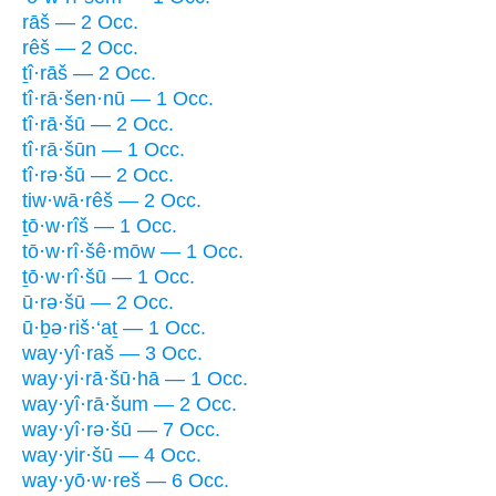
rāš — 2 Occ.
rêš — 2 Occ.
ṯî·rāš — 2 Occ.
tî·rā·šen·nū — 1 Occ.
tî·rā·šū — 2 Occ.
tî·rā·šūn — 1 Occ.
tî·rə·šū — 2 Occ.
tiw·wā·rêš — 2 Occ.
ṯō·w·rîš — 1 Occ.
tō·w·rî·šê·mōw — 1 Occ.
ṯō·w·rî·šū — 1 Occ.
ū·rə·šū — 2 Occ.
ū·ḇə·riš·‘aṯ — 1 Occ.
way·yî·raš — 3 Occ.
way·yi·rā·šū·hā — 1 Occ.
way·yî·rā·šum — 2 Occ.
way·yî·rə·šū — 7 Occ.
way·yir·šū — 4 Occ.
way·yō·w·reš — 6 Occ.