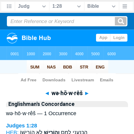
Bible
>
Strong's
> Hebrew
◄
wə·hō·w·rêš
►
Englishman's Concordance
wə·hō·w·rêš — 1 Occurrence
Judges 1:28
HEB:
לֹ֥א הוֹרִישֽׁוֹ׃
וְהוֹרֵ֖ישׁ
הַֽכְּנַעֲנִ֖י לָמַ֑ס