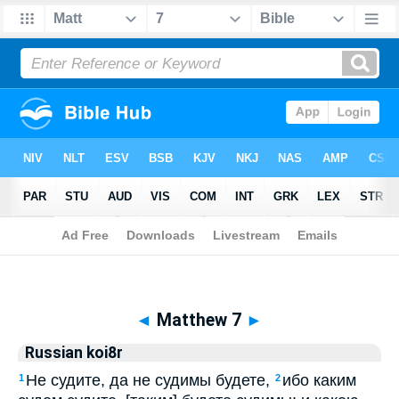
Biblia
>
Russian koi8r
> Matthew 7
◄
Matthew 7
►
Russian koi8r
Не судите, да не судимы будете,
ибо каким
1
2