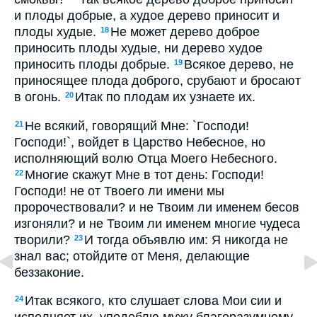
и плоды добрые, а худое дерево приносит и
плоды худые.
Не может дерево доброе
18
приносить плоды худые, ни дерево худое
приносить плоды добрые.
Всякое дерево, не
19
приносящее плода доброго, срубают и бросают
в огонь.
Итак по плодам их узнаете их.
20
Не всякий, говорящий Мне: `Господи!
21
Господи!`, войдет в Царство Небесное, но
исполняющий волю Отца Моего Небесного.
Многие скажут Мне в тот день: Господи!
22
Господи! не от Твоего ли имени мы
пророчествовали? и не Твоим ли именем бесов
изгоняли? и не Твоим ли именем многие чудеса
творили?
И тогда объявлю им: Я никогда не
23
знал вас; отойдите от Меня, делающие
беззаконие.
Итак всякого, кто слушает слова Мои сии и
24