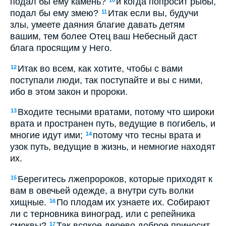
подал бы ему камень?
и когда попросит рыбы,
10
подал бы ему змею?
Итак если вы, будучи
11
злы, умеете даяния благие давать детям
вашим, тем более Отец ваш Небесный даст
блага просящим у Него.
Итак во всем, как хотите, чтобы с вами
12
поступали люди, так поступайте и вы с ними,
ибо в этом закон и пророки.
Входите тесными вратами, потому что широки
13
врата и пространен путь, ведущие в погибель, и
многие идут ими;
потому что тесны врата и
14
узок путь, ведущие в жизнь, и немногие находят
их.
Берегитесь лжепророков, которые приходят к
15
вам в овечьей одежде, а внутри суть волки
хищные.
По плодам их узнаете их. Собирают
16
ли с терновника виноград, или с репейника
смоквы?
Так всякое дерево доброе приносит
17