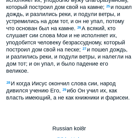
исполняет их, уподоблю мужу благоразумному,
который построил дом свой на камне;
и пошел
25
дождь, и разлились реки, и подули ветры, и
устремились на дом тот, и он не упал, потому
что основан был на камне.
А всякий, кто
26
слушает сии слова Мои и не исполняет их,
уподобится человеку безрассудному, который
построил дом свой на песке;
и пошел дождь,
27
и разлились реки, и подули ветры, и налегли на
дом тот; и он упал, и было падение его
великое.
И когда Иисус окончил слова сии, народ
28
дивился учению Его,
ибо Он учил их, как
29
власть имеющий, а не как книжники и фарисеи.
Russian koi8r