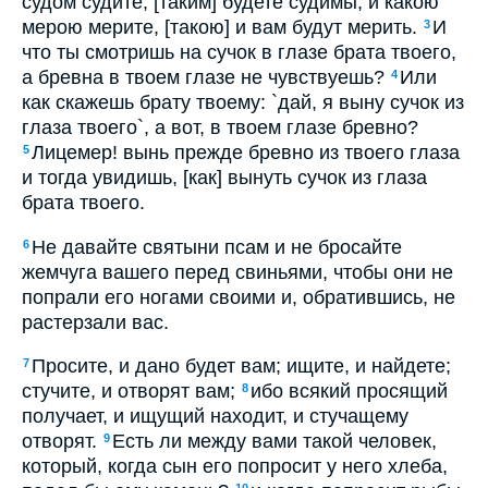
судом судите, [таким] будете судимы; и какою
мерою мерите, [такою] и вам будут мерить.
И
3
что ты смотришь на сучок в глазе брата твоего,
а бревна в твоем глазе не чувствуешь?
Или
4
как скажешь брату твоему: `дай, я выну сучок из
глаза твоего`, а вот, в твоем глазе бревно?
Лицемер! вынь прежде бревно из твоего глаза
5
и тогда увидишь, [как] вынуть сучок из глаза
брата твоего.
Не давайте святыни псам и не бросайте
6
жемчуга вашего перед свиньями, чтобы они не
попрали его ногами своими и, обратившись, не
растерзали вас.
Просите, и дано будет вам; ищите, и найдете;
7
стучите, и отворят вам;
ибо всякий просящий
8
получает, и ищущий находит, и стучащему
отворят.
Есть ли между вами такой человек,
9
который, когда сын его попросит у него хлеба,