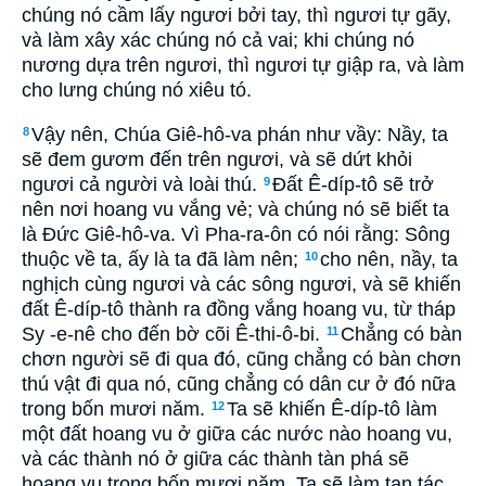
chúng nó cầm lấy ngươi bởi tay, thì ngươi tự gãy,
và làm xây xác chúng nó cả vai; khi chúng nó
nương dựa trên ngươi, thì ngươi tự giập ra, và làm
cho lưng chúng nó xiêu tó.
Vậy nên, Chúa Giê-hô-va phán như vầy: Nầy, ta
8
sẽ đem gươm đến trên ngươi, và sẽ dứt khỏi
ngươi cả người và loài thú.
Ðất Ê-díp-tô sẽ trở
9
nên nơi hoang vu vắng vẻ; và chúng nó sẽ biết ta
là Ðức Giê-hô-va. Vì Pha-ra-ôn có nói rằng: Sông
thuộc về ta, ấy là ta đã làm nên;
cho nên, nầy, ta
10
nghịch cùng ngươi và các sông ngươi, và sẽ khiến
đất Ê-díp-tô thành ra đồng vắng hoang vu, từ tháp
Sy -e-nê cho đến bờ cõi Ê-thi-ô-bi.
Chẳng có bàn
11
chơn người sẽ đi qua đó, cũng chẳng có bàn chơn
thú vật đi qua nó, cũng chẳng có dân cư ở đó nữa
trong bốn mươi năm.
Ta sẽ khiến Ê-díp-tô làm
12
một đất hoang vu ở giữa các nước nào hoang vu,
và các thành nó ở giữa các thành tàn phá sẽ
hoang vu trong bốn mươi năm. Ta sẽ làm tan tác