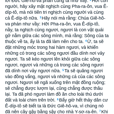
lời Ðức Giê-hô-va phán cùng ta như vầy:
Hỡi con
người, hãy xây mặt nghịch cùng Pha-ra-ôn, vua Ê-
díp-tô, mà nói tiên tri nghịch cùng người và cùng
cả Ê-díp-tô nữa.
Hãy nói mà rằng: Chúa Giê-hô-
3
va phán như vầy: Hỡi Pha-ra-ôn, vua Ê-díp-tô,
nầy, ta nghịch cùng ngươi, ngươi là con vật quái
gở nằm giữa các sông mình, mà rằng: Sông của ta
thuộc về ta, ấy là ta đã làm nên cho ta.
Ừ, ta sẽ
4
đặt những móc trong hai hàm ngươi, và khiến
những có trong các sông ngươi đầu dính nơi vảy
ngươi. Ta sẽ kéo ngươi lên khỏi giữa các sông
ngươi, ngươi và những cá trong các sông ngươi
đã dính nơi vảy ngươi nữa.
Ta sẽ quăng ngươi
5
vào đồng vắng, ngươi và những cá của các sông
ngươi. Ngươi sẽ ngã xuống trên mặt đồng ruộng;
sẽ chẳng được lượm lại, cũng chẳng được thâu
lại. Ta đã phó ngươi làm đồ ăn cho loài thú dưới
đất và loài chim trên trời.
Bấy giờ hết thảy dân cư
6
Ê-díp-tô sẽ biết ta là Ðức Giê-hô-va, vì chúng nó
đã nên cây gậy bằng sậy cho nhà Y-sơ-ra-ên.
Khi
7