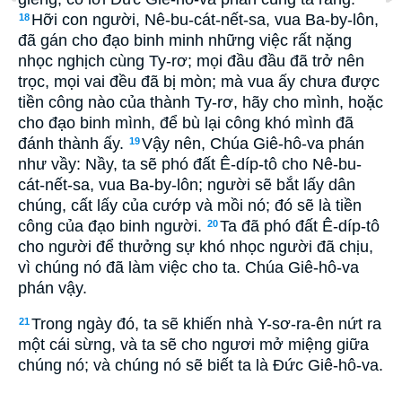
Hỡi con người, Nê-bu-cát-nết-sa, vua Ba-by-lôn,
18
đã gán cho đạo binh minh những việc rất nặng
nhọc nghịch cùng Ty-rơ; mọi đầu đầu đã trở nên
trọc, mọi vai đều đã bị mòn; mà vua ấy chưa được
tiền công nào của thành Ty-rơ, hãy cho mình, hoặc
cho đạo binh mình, để bù lại công khó mình đã
đánh thành ấy.
Vậy nên, Chúa Giê-hô-va phán
19
như vầy: Nầy, ta sẽ phó đất Ê-díp-tô cho Nê-bu-
cát-nết-sa, vua Ba-by-lôn; người sẽ bắt lấy dân
chúng, cất lấy của cướp và mồi nó; đó sẽ là tiền
công của đạo binh người.
Ta đã phó đất Ê-díp-tô
20
cho người để thưởng sự khó nhọc người đã chịu,
vì chúng nó đã làm việc cho ta. Chúa Giê-hô-va
phán vậy.
Trong ngày đó, ta sẽ khiến nhà Y-sơ-ra-ên nứt ra
21
một cái sừng, và ta sẽ cho ngươi mở miệng giữa
chúng nó; và chúng nó sẽ biết ta là Ðức Giê-hô-va.