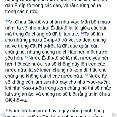
dân Ê-díp-tô trong các dân, và rải chúng nó ra
trong các nước.
Vì Chúa Giê-hô-va phán như vầy: Mãn bốn mươi
13
năm, ta sẽ nhóm dân Ê-díp-tô lại từ giữa các dân
mà trong đó chúng nó đã bị tan tác.
Ta sẽ làm
14
cho những phu tù Ê-díp-tô trở về, và đem chúng
nó về trong đất Pha-trốt, là đất quê quán của
chúng nó, nhưng chúng nó chỉ lập nên một nước
yếu hèn.
Nước Ê-díp-tô sẽ là một nước yếu hèn
15
hơn hết các nước, và sẽ không dấy lên trên các
nước nữa; ta sẽ khiến chúng nó kém đi, hầu cho
chúng nó không cai trị các nước nữa.
Nước ấy
16
sẽ không còn làm sự nhờ cậy cho nhà Y-sơ-ra-ên;
khi nhà Y-sơ-ra-ên trông xem chúng nó thì sẽ nhắc
lại sự gian ác; và chúng nó sẽ biết rằng ta là Chúa
Giê-hô-va.
Năm thứ hai mươi bảy, ngày mồng một tháng
17
giêng, có lời Ðức Giê-hô-va phán cùng ta rằng: