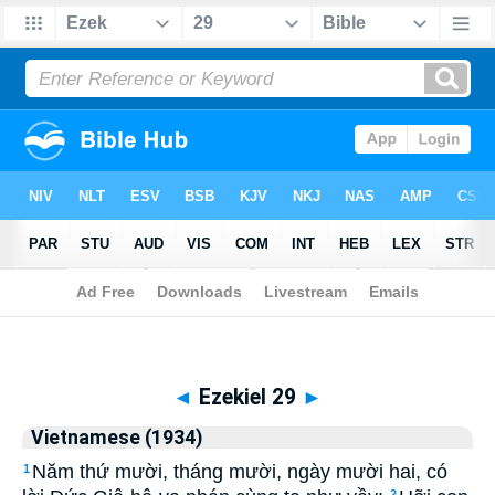
Biblia
>
Vietnamese (1934)
> Ezekiel 29
◄
Ezekiel 29
►
Vietnamese (1934)
Năm thứ mười, tháng mười, ngày mười hai, có
1
2