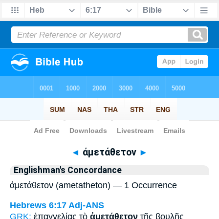
Bible
>
Strong's
> Greek
◄
ἀμετάθετον
►
Englishman's Concordance
ἀμετάθετον (ametatheton) — 1 Occurrence
Hebrews 6:17
Adj-ANS
GRK:
ἐπαγγελίας τὸ
ἀμετάθετον
τῆς βουλῆς