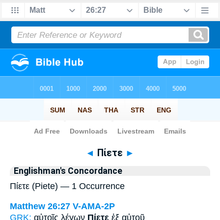
Bible
>
Strong's
> Greek
◄
Πίετε
►
Englishman's Concordance
Πίετε (Piete) — 1 Occurrence
Matthew 26:27
V-AMA-2P
GRK:
αὐτοῖς λέγων
Πίετε
ἐξ αὐτοῦ