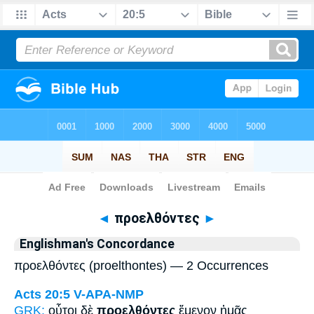
Bible
>
Strong's
> Greek
◄
προελθόντες
►
Englishman's Concordance
προελθόντες (proelthontes) — 2 Occurrences
Acts 20:5
V-APA-NMP
GRK:
οὗτοι δὲ
προελθόντες
ἔμενον ἡμᾶς