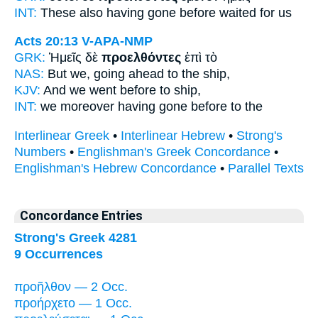
INT:
These also
having gone before
waited for us
Acts 20:13
V-APA-NMP
GRK:
Ἡμεῖς δὲ
προελθόντες
ἐπὶ τὸ
NAS:
But we, going ahead
to the ship,
KJV:
And we
went before
to ship,
INT:
we moreover
having gone before
to the
Interlinear Greek
•
Interlinear Hebrew
•
Strong's
Numbers
•
Englishman's Greek Concordance
•
Englishman's Hebrew Concordance
•
Parallel Texts
Concordance Entries
Strong's Greek 4281
9 Occurrences
προῆλθον — 2 Occ.
προήρχετο — 1 Occ.