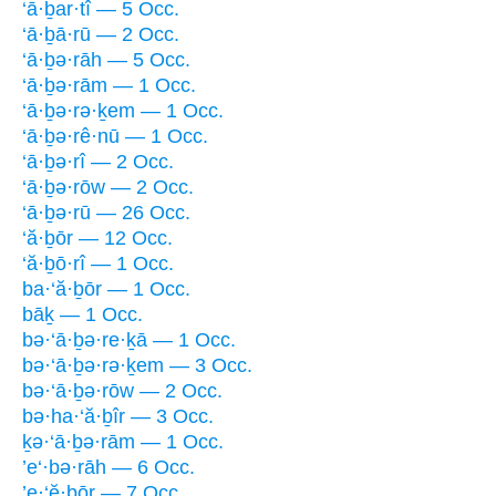
‘ā·ḇar·tî — 5 Occ.
‘ā·ḇā·rū — 2 Occ.
‘ā·ḇə·rāh — 5 Occ.
‘ā·ḇə·rām — 1 Occ.
‘ā·ḇə·rə·ḵem — 1 Occ.
‘ā·ḇə·rê·nū — 1 Occ.
‘ā·ḇə·rî — 2 Occ.
‘ā·ḇə·rōw — 2 Occ.
‘ā·ḇə·rū — 26 Occ.
‘ă·ḇōr — 12 Occ.
‘ă·ḇō·rî — 1 Occ.
ba·‘ă·ḇōr — 1 Occ.
bāḵ — 1 Occ.
bə·‘ā·ḇə·re·ḵā — 1 Occ.
bə·‘ā·ḇə·rə·ḵem — 3 Occ.
bə·‘ā·ḇə·rōw — 2 Occ.
bə·ha·‘ă·ḇîr — 3 Occ.
ḵə·‘ā·ḇə·rām — 1 Occ.
’e‘·bə·rāh — 6 Occ.
’e·‘ĕ·ḇōr — 7 Occ.