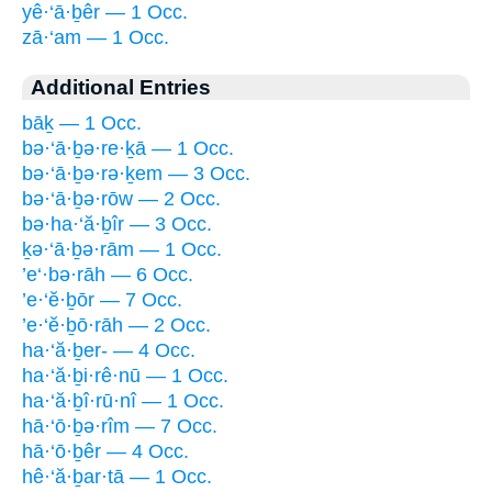
yê·‘ā·ḇêr — 1 Occ.
zā·‘am — 1 Occ.
Additional Entries
bāḵ — 1 Occ.
bə·‘ā·ḇə·re·ḵā — 1 Occ.
bə·‘ā·ḇə·rə·ḵem — 3 Occ.
bə·‘ā·ḇə·rōw — 2 Occ.
bə·ha·‘ă·ḇîr — 3 Occ.
ḵə·‘ā·ḇə·rām — 1 Occ.
’e‘·bə·rāh — 6 Occ.
’e·‘ĕ·ḇōr — 7 Occ.
’e·‘ĕ·ḇō·rāh — 2 Occ.
ha·‘ă·ḇer- — 4 Occ.
ha·‘ă·ḇi·rê·nū — 1 Occ.
ha·‘ă·ḇî·rū·nî — 1 Occ.
hā·‘ō·ḇə·rîm — 7 Occ.
hā·‘ō·ḇêr — 4 Occ.
hê·‘ă·ḇar·tā — 1 Occ.