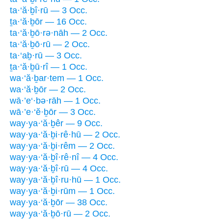
ta·‘ă·ḇî·rū — 3 Occ.
ṯa·‘ă·ḇōr — 16 Occ.
ta·‘ă·ḇō·rə·nāh — 2 Occ.
ta·‘ă·ḇō·rū — 2 Occ.
ta·‘aḇ·rū — 3 Occ.
ṯa·‘ă·ḇū·rî — 1 Occ.
wa·‘ă·ḇar·tem — 1 Occ.
wa·‘ă·ḇōr — 2 Occ.
wā·’e‘·bə·rāh — 1 Occ.
wā·’e·‘ĕ·ḇōr — 3 Occ.
way·ya·‘ă·ḇêr — 9 Occ.
way·ya·‘ă·ḇi·rê·hū — 2 Occ.
way·ya·‘ă·ḇi·rêm — 2 Occ.
way·ya·‘ă·ḇî·rê·nî — 4 Occ.
way·ya·‘ă·ḇî·rū — 4 Occ.
way·ya·‘ă·ḇî·ru·hū — 1 Occ.
way·ya·‘ă·ḇi·rūm — 1 Occ.
way·ya·‘ă·ḇōr — 38 Occ.
way·ya·‘ă·ḇō·rū — 2 Occ.