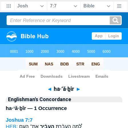
Bible
>
Strong's
> Hebrew
◄
ha·‘ă·ḇîr
►
Englishman's Concordance
ha·‘ă·ḇîr — 1 Occurrence
Joshua 7:7
HEB:
אֶת־ הָעָ֤ם
הַעֲבִ֜יר
לָ֠מָה הֵעֲבַ֨רְתָּ