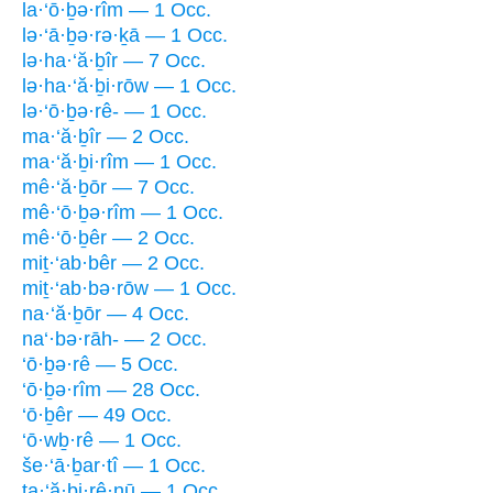
la·‘ō·ḇə·rîm — 1 Occ.
lə·‘ā·ḇə·rə·ḵā — 1 Occ.
lə·ha·‘ă·ḇîr — 7 Occ.
lə·ha·‘ă·ḇi·rōw — 1 Occ.
lə·‘ō·ḇə·rê- — 1 Occ.
ma·‘ă·ḇîr — 2 Occ.
ma·‘ă·ḇi·rîm — 1 Occ.
mê·‘ă·ḇōr — 7 Occ.
mê·‘ō·ḇə·rîm — 1 Occ.
mê·‘ō·ḇêr — 2 Occ.
miṯ·‘ab·bêr — 2 Occ.
miṯ·‘ab·bə·rōw — 1 Occ.
na·‘ă·ḇōr — 4 Occ.
na‘·bə·rāh- — 2 Occ.
‘ō·ḇə·rê — 5 Occ.
‘ō·ḇə·rîm — 28 Occ.
‘ō·ḇêr — 49 Occ.
‘ō·wḇ·rê — 1 Occ.
še·‘ā·ḇar·tî — 1 Occ.
ta·‘ă·ḇi·rê·nū — 1 Occ.