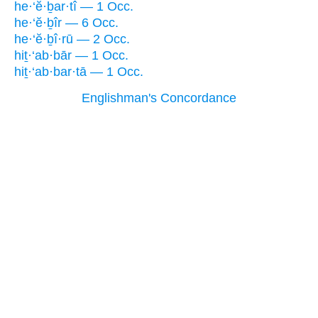
he·‘ĕ·ḇar·tî — 1 Occ.
he·‘ĕ·ḇîr — 6 Occ.
he·‘ĕ·ḇî·rū — 2 Occ.
hiṯ·‘ab·bār — 1 Occ.
hiṯ·‘ab·bar·tā — 1 Occ.
Englishman's Concordance