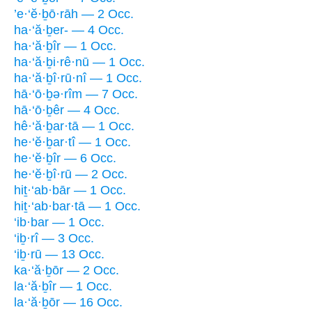
’e·‘ĕ·ḇō·rāh — 2 Occ.
ha·‘ă·ḇer- — 4 Occ.
ha·‘ă·ḇîr — 1 Occ.
ha·‘ă·ḇi·rê·nū — 1 Occ.
ha·‘ă·ḇî·rū·nî — 1 Occ.
hā·‘ō·ḇə·rîm — 7 Occ.
hā·‘ō·ḇêr — 4 Occ.
hê·‘ă·ḇar·tā — 1 Occ.
he·‘ĕ·ḇar·tî — 1 Occ.
he·‘ĕ·ḇîr — 6 Occ.
he·‘ĕ·ḇî·rū — 2 Occ.
hiṯ·‘ab·bār — 1 Occ.
hiṯ·‘ab·bar·tā — 1 Occ.
‘ib·bar — 1 Occ.
‘iḇ·rî — 3 Occ.
‘iḇ·rū — 13 Occ.
ka·‘ă·ḇōr — 2 Occ.
la·‘ă·ḇîr — 1 Occ.
la·‘ă·ḇōr — 16 Occ.