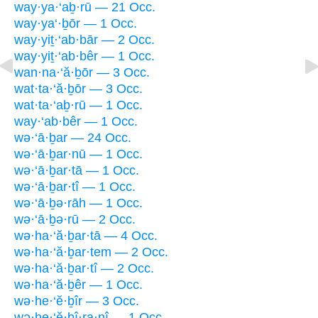
way·ya·‘aḇ·rū — 21 Occ.
way·ya‘·ḇōr — 1 Occ.
way·yiṯ·‘ab·bār — 2 Occ.
way·yiṯ·‘ab·bêr — 1 Occ.
wan·na·‘ă·ḇōr — 3 Occ.
wat·ta·‘ă·ḇōr — 3 Occ.
wat·ta·‘aḇ·rū — 1 Occ.
way·‘ab·bêr — 1 Occ.
wə·‘ā·ḇar — 24 Occ.
wə·‘ā·ḇar·nū — 1 Occ.
wə·‘ā·ḇar·tā — 1 Occ.
wə·‘ā·ḇar·tî — 1 Occ.
wə·‘ā·ḇə·rāh — 1 Occ.
wə·‘ā·ḇə·rū — 2 Occ.
wə·ha·‘ă·ḇar·tā — 4 Occ.
wə·ha·‘ă·ḇar·tem — 2 Occ.
wə·ha·‘ă·ḇar·tî — 2 Occ.
wə·ha·‘ă·ḇêr — 1 Occ.
wə·he·‘ĕ·ḇîr — 3 Occ.
wə·he·‘ĕ·ḇî·ra·nî — 1 Occ.