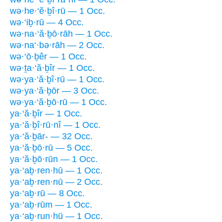
wə·he·‘ĕ·ḇî·rū — 1 Occ.
wə·‘iḇ·rū — 4 Occ.
wə·na·‘ă·ḇō·rāh — 1 Occ.
wə·na‘·bə·rāh — 2 Occ.
wə·‘ō·ḇêr — 1 Occ.
wə·ṯa·‘ă·ḇîr — 1 Occ.
wə·ya·‘ă·ḇî·rū — 1 Occ.
wə·ya·‘ă·ḇōr — 3 Occ.
wə·ya·‘ă·ḇō·rū — 1 Occ.
ya·‘ă·ḇîr — 1 Occ.
ya·‘ă·ḇî·rū·nî — 1 Occ.
ya·‘ă·ḇār- — 32 Occ.
ya·‘ă·ḇō·rū — 5 Occ.
ya·‘ă·ḇō·rūn — 1 Occ.
ya·‘aḇ·ren·hū — 1 Occ.
ya·‘aḇ·ren·nū — 2 Occ.
ya·‘aḇ·rū — 8 Occ.
ya·‘aḇ·rūm — 1 Occ.
ya·‘aḇ·run·hū — 1 Occ.