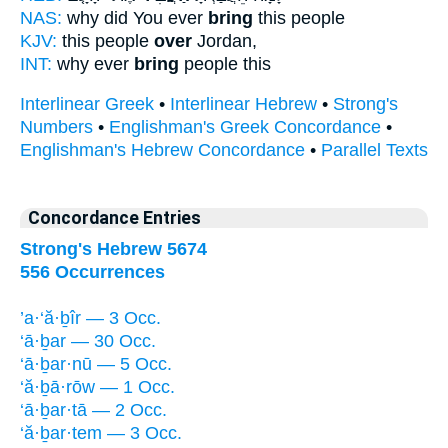
NAS:
why did You ever
bring
this people
KJV:
this people
over
Jordan,
INT:
why ever
bring
people this
Interlinear Greek
•
Interlinear Hebrew
•
Strong's
Numbers
•
Englishman's Greek Concordance
•
Englishman's Hebrew Concordance
•
Parallel Texts
Concordance Entries
Strong's Hebrew 5674
556 Occurrences
’a·‘ă·ḇîr — 3 Occ.
‘ā·ḇar — 30 Occ.
‘ā·ḇar·nū — 5 Occ.
‘ă·ḇā·rōw — 1 Occ.
‘ā·ḇar·tā — 2 Occ.
‘ă·ḇar·tem — 3 Occ.