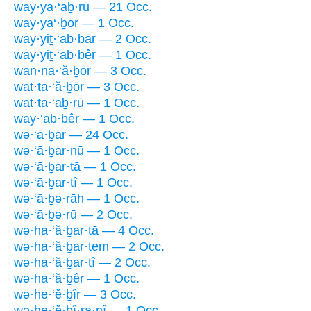
way·ya·‘aḇ·rū — 21 Occ.
way·ya‘·ḇōr — 1 Occ.
way·yiṯ·‘ab·bār — 2 Occ.
way·yiṯ·‘ab·bêr — 1 Occ.
wan·na·‘ă·ḇōr — 3 Occ.
wat·ta·‘ă·ḇōr — 3 Occ.
wat·ta·‘aḇ·rū — 1 Occ.
way·‘ab·bêr — 1 Occ.
wə·‘ā·ḇar — 24 Occ.
wə·‘ā·ḇar·nū — 1 Occ.
wə·‘ā·ḇar·tā — 1 Occ.
wə·‘ā·ḇar·tî — 1 Occ.
wə·‘ā·ḇə·rāh — 1 Occ.
wə·‘ā·ḇə·rū — 2 Occ.
wə·ha·‘ă·ḇar·tā — 4 Occ.
wə·ha·‘ă·ḇar·tem — 2 Occ.
wə·ha·‘ă·ḇar·tî — 2 Occ.
wə·ha·‘ă·ḇêr — 1 Occ.
wə·he·‘ĕ·ḇîr — 3 Occ.
wə·he·‘ĕ·ḇî·ra·nî — 1 Occ.