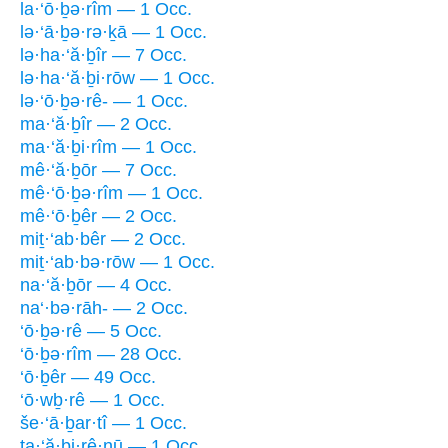
la·‘ō·ḇə·rîm — 1 Occ.
lə·‘ā·ḇə·rə·ḵā — 1 Occ.
lə·ha·‘ă·ḇîr — 7 Occ.
lə·ha·‘ă·ḇi·rōw — 1 Occ.
lə·‘ō·ḇə·rê- — 1 Occ.
ma·‘ă·ḇîr — 2 Occ.
ma·‘ă·ḇi·rîm — 1 Occ.
mê·‘ă·ḇōr — 7 Occ.
mê·‘ō·ḇə·rîm — 1 Occ.
mê·‘ō·ḇêr — 2 Occ.
miṯ·‘ab·bêr — 2 Occ.
miṯ·‘ab·bə·rōw — 1 Occ.
na·‘ă·ḇōr — 4 Occ.
na‘·bə·rāh- — 2 Occ.
‘ō·ḇə·rê — 5 Occ.
‘ō·ḇə·rîm — 28 Occ.
‘ō·ḇêr — 49 Occ.
‘ō·wḇ·rê — 1 Occ.
še·‘ā·ḇar·tî — 1 Occ.
ta·‘ă·ḇi·rê·nū — 1 Occ.