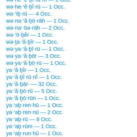
wə·he·‘ĕ·ḇî·rū — 1 Occ.
wə·‘iḇ·rū — 4 Occ.
wə·na·‘ă·ḇō·rāh — 1 Occ.
wə·na‘·bə·rāh — 2 Occ.
wə·‘ō·ḇêr — 1 Occ.
wə·ṯa·‘ă·ḇîr — 1 Occ.
wə·ya·‘ă·ḇî·rū — 1 Occ.
wə·ya·‘ă·ḇōr — 3 Occ.
wə·ya·‘ă·ḇō·rū — 1 Occ.
ya·‘ă·ḇîr — 1 Occ.
ya·‘ă·ḇî·rū·nî — 1 Occ.
ya·‘ă·ḇār- — 32 Occ.
ya·‘ă·ḇō·rū — 5 Occ.
ya·‘ă·ḇō·rūn — 1 Occ.
ya·‘aḇ·ren·hū — 1 Occ.
ya·‘aḇ·ren·nū — 2 Occ.
ya·‘aḇ·rū — 8 Occ.
ya·‘aḇ·rūm — 1 Occ.
ya·‘aḇ·run·hū — 1 Occ.