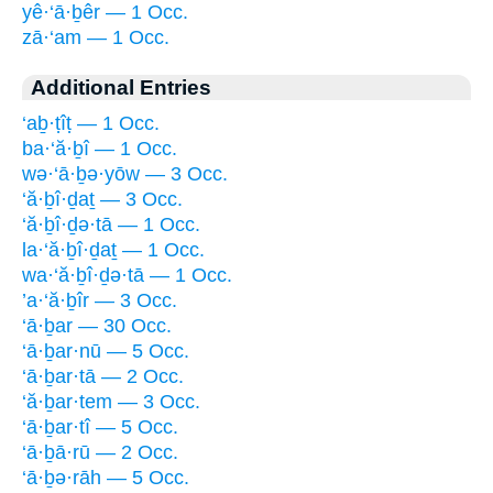
yê·‘ā·ḇêr — 1 Occ.
zā·‘am — 1 Occ.
Additional Entries
‘aḇ·ṭîṭ — 1 Occ.
ba·‘ă·ḇî — 1 Occ.
wə·‘ā·ḇə·yōw — 3 Occ.
‘ă·ḇî·ḏaṯ — 3 Occ.
‘ă·ḇî·ḏə·tā — 1 Occ.
la·‘ă·ḇî·ḏaṯ — 1 Occ.
wa·‘ă·ḇî·ḏə·tā — 1 Occ.
’a·‘ă·ḇîr — 3 Occ.
‘ā·ḇar — 30 Occ.
‘ā·ḇar·nū — 5 Occ.
‘ā·ḇar·tā — 2 Occ.
‘ă·ḇar·tem — 3 Occ.
‘ā·ḇar·tî — 5 Occ.
‘ā·ḇā·rū — 2 Occ.
‘ā·ḇə·rāh — 5 Occ.