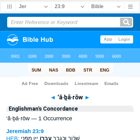
Bible
>
Strong's
> Hebrew
◄
‘ă·ḇā·rōw
►
Englishman's Concordance
‘ă·ḇā·rōw — 1 Occurrence
Jeremiah 23:9
HEB:
יָ֑יִן מִפְּנֵ֣י
עֲבָ֣רוֹ
שִׁכּ֔וֹר וּכְגֶ֖בֶר