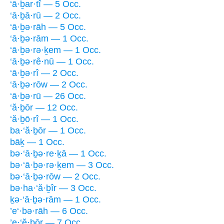
‘ā·ḇar·tî — 5 Occ.
‘ā·ḇā·rū — 2 Occ.
‘ā·ḇə·rāh — 5 Occ.
‘ā·ḇə·rām — 1 Occ.
‘ā·ḇə·rə·ḵem — 1 Occ.
‘ā·ḇə·rê·nū — 1 Occ.
‘ā·ḇə·rî — 2 Occ.
‘ā·ḇə·rōw — 2 Occ.
‘ā·ḇə·rū — 26 Occ.
‘ă·ḇōr — 12 Occ.
‘ă·ḇō·rî — 1 Occ.
ba·‘ă·ḇōr — 1 Occ.
bāḵ — 1 Occ.
bə·‘ā·ḇə·re·ḵā — 1 Occ.
bə·‘ā·ḇə·rə·ḵem — 3 Occ.
bə·‘ā·ḇə·rōw — 2 Occ.
bə·ha·‘ă·ḇîr — 3 Occ.
ḵə·‘ā·ḇə·rām — 1 Occ.
’e‘·bə·rāh — 6 Occ.
’e·‘ĕ·ḇōr — 7 Occ.