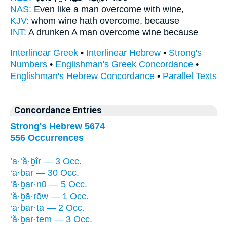
NAS:
Even like a man
overcome
with wine,
KJV:
whom wine
hath overcome,
because
INT:
A drunken A man
overcome
wine because
Interlinear Greek
•
Interlinear Hebrew
•
Strong's
Numbers
•
Englishman's Greek Concordance
•
Englishman's Hebrew Concordance
•
Parallel Texts
Concordance Entries
Strong's Hebrew 5674
556 Occurrences
’a·‘ă·ḇîr — 3 Occ.
‘ā·ḇar — 30 Occ.
‘ā·ḇar·nū — 5 Occ.
‘ă·ḇā·rōw — 1 Occ.
‘ā·ḇar·tā — 2 Occ.
‘ă·ḇar·tem — 3 Occ.