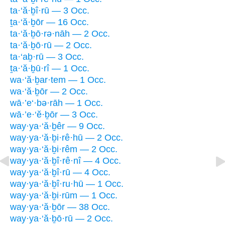
ta·‘ă·ḇî·rū — 3 Occ.
ṯa·‘ă·ḇōr — 16 Occ.
ta·‘ă·ḇō·rə·nāh — 2 Occ.
ta·‘ă·ḇō·rū — 2 Occ.
ta·‘aḇ·rū — 3 Occ.
ṯa·‘ă·ḇū·rî — 1 Occ.
wa·‘ă·ḇar·tem — 1 Occ.
wa·‘ă·ḇōr — 2 Occ.
wā·’e‘·bə·rāh — 1 Occ.
wā·’e·‘ĕ·ḇōr — 3 Occ.
way·ya·‘ă·ḇêr — 9 Occ.
way·ya·‘ă·ḇi·rê·hū — 2 Occ.
way·ya·‘ă·ḇi·rêm — 2 Occ.
way·ya·‘ă·ḇî·rê·nî — 4 Occ.
way·ya·‘ă·ḇî·rū — 4 Occ.
way·ya·‘ă·ḇî·ru·hū — 1 Occ.
way·ya·‘ă·ḇi·rūm — 1 Occ.
way·ya·‘ă·ḇōr — 38 Occ.
way·ya·‘ă·ḇō·rū — 2 Occ.