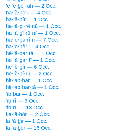
’e·‘ĕ·ḇō·rāh — 2 Occ.
ha·‘ă·ḇer- — 4 Occ.
ha·‘ă·ḇîr — 1 Occ.
ha·‘ă·ḇi·rê·nū — 1 Occ.
ha·‘ă·ḇî·rū·nî — 1 Occ.
hā·‘ō·ḇə·rîm — 7 Occ.
hā·‘ō·ḇêr — 4 Occ.
hê·‘ă·ḇar·tā — 1 Occ.
he·‘ĕ·ḇar·tî — 1 Occ.
he·‘ĕ·ḇîr — 6 Occ.
he·‘ĕ·ḇî·rū — 2 Occ.
hiṯ·‘ab·bār — 1 Occ.
hiṯ·‘ab·bar·tā — 1 Occ.
‘ib·bar — 1 Occ.
‘iḇ·rî — 3 Occ.
‘iḇ·rū — 13 Occ.
ka·‘ă·ḇōr — 2 Occ.
la·‘ă·ḇîr — 1 Occ.
la·‘ă·ḇōr — 16 Occ.