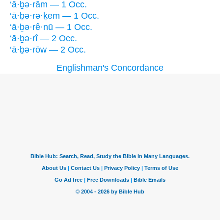
‘ā·ḇə·rām — 1 Occ.
‘ā·ḇə·rə·ḵem — 1 Occ.
‘ā·ḇə·rê·nū — 1 Occ.
‘ā·ḇə·rî — 2 Occ.
‘ā·ḇə·rōw — 2 Occ.
Englishman's Concordance