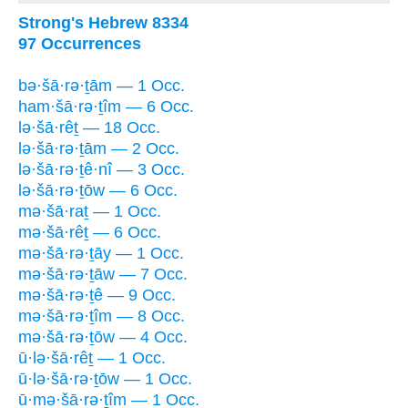
Strong's Hebrew 8334
97 Occurrences
bə·šā·rə·ṯām — 1 Occ.
ham·šā·rə·ṯîm — 6 Occ.
lə·šā·rêṯ — 18 Occ.
lə·šā·rə·ṯām — 2 Occ.
lə·šā·rə·ṯê·nî — 3 Occ.
lə·šā·rə·ṯōw — 6 Occ.
mə·šā·raṯ — 1 Occ.
mə·šā·rêṯ — 6 Occ.
mə·šā·rə·ṯāy — 1 Occ.
mə·šā·rə·ṯāw — 7 Occ.
mə·šā·rə·ṯê — 9 Occ.
mə·šā·rə·ṯîm — 8 Occ.
mə·šā·rə·ṯōw — 4 Occ.
ū·lə·šā·rêṯ — 1 Occ.
ū·lə·šā·rə·ṯōw — 1 Occ.
ū·mə·šā·rə·ṯîm — 1 Occ.