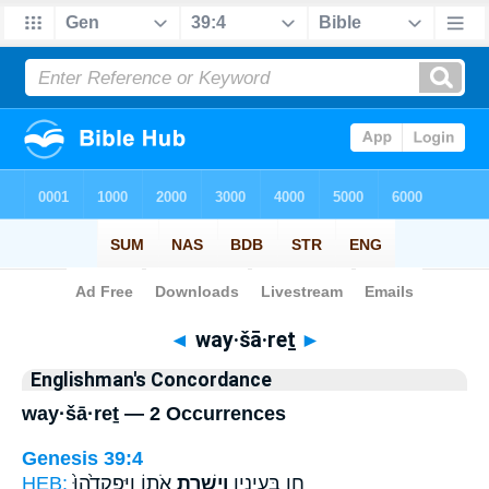
Bible
>
Strong's
> Hebrew
◄
way·šā·reṯ
►
Englishman's Concordance
way·šā·reṯ — 2 Occurrences
Genesis 39:4
HEB:
אֹת֑וֹ וַיַּפְקִדֵ֙הוּ֙
וַיְשָׁ֣רֶת
חֵ֛ן בְּעֵינָ֖יו