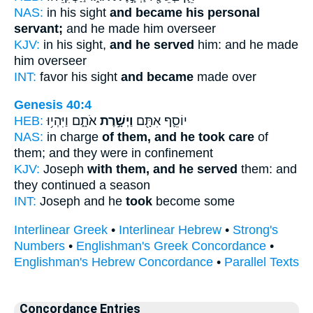
NAS:
in his sight
and became his personal
servant;
and he made him overseer
KJV:
in his sight,
and he served
him: and he made
him overseer
INT:
favor his sight
and became
made over
Genesis 40:4
HEB:
אֹתָ֑ם וַיִּהְי֥וּ
וַיְשָׁ֣רֶת
יוֹסֵ֛ף אִתָּ֖ם
NAS:
in charge
of them, and he took care
of
them; and they were in confinement
KJV:
Joseph
with them, and he served
them: and
they continued a season
INT:
Joseph and he
took
become some
Interlinear Greek
•
Interlinear Hebrew
•
Strong's
Numbers
•
Englishman's Greek Concordance
•
Englishman's Hebrew Concordance
•
Parallel Texts
Concordance Entries