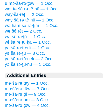
ū·mə·šā·rə·ṯōw — 1 Occ.
wat·tə·šā·rə·ṯê·hū — 1 Occ.
way·šā·reṯ — 2 Occ.
way·šā·rə·ṯê·hū — 1 Occ.
wə·ham·šā·rə·ṯîm — 1 Occ.
wə·šê·rêṯ — 2 Occ.
wə·šê·rə·ṯū — 1 Occ.
wî·šā·rə·ṯū·ḵā — 1 Occ.
yə·šā·rə·ṯê·nî — 1 Occ.
yə·šā·rə·ṯū — 8 Occ.
yə·šā·rə·ṯū·neḵ — 2 Occ.
yə·šā·rə·ṯu·hū — 1 Occ.
Additional Entries
mə·šā·rə·ṯāy — 1 Occ.
mə·šā·rə·ṯāw — 7 Occ.
mə·šā·rə·ṯê — 9 Occ.
mə·šā·rə·ṯîm — 8 Occ.
mə·šā·rə·ṯōw — 4 Occ.