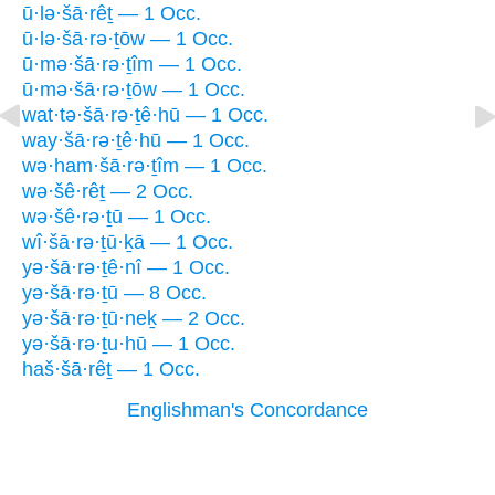
ū·lə·šā·rêṯ — 1 Occ.
ū·lə·šā·rə·ṯōw — 1 Occ.
ū·mə·šā·rə·ṯîm — 1 Occ.
ū·mə·šā·rə·ṯōw — 1 Occ.
wat·tə·šā·rə·ṯê·hū — 1 Occ.
way·šā·rə·ṯê·hū — 1 Occ.
wə·ham·šā·rə·ṯîm — 1 Occ.
wə·šê·rêṯ — 2 Occ.
wə·šê·rə·ṯū — 1 Occ.
wî·šā·rə·ṯū·ḵā — 1 Occ.
yə·šā·rə·ṯê·nî — 1 Occ.
yə·šā·rə·ṯū — 8 Occ.
yə·šā·rə·ṯū·neḵ — 2 Occ.
yə·šā·rə·ṯu·hū — 1 Occ.
haš·šā·rêṯ — 1 Occ.
Englishman's Concordance