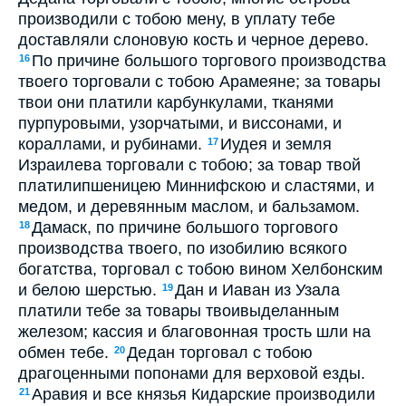
производили с тобою мену, в уплату тебе
доставляли слоновую кость и черное дерево.
По причине большого торгового производства
16
твоего торговали с тобою Арамеяне; за товары
твои они платили карбункулами, тканями
пурпуровыми, узорчатыми, и виссонами, и
кораллами, и рубинами.
Иудея и земля
17
Израилева торговали с тобою; за товар твой
платилипшеницею Миннифскою и сластями, и
медом, и деревянным маслом, и бальзамом.
Дамаск, по причине большого торгового
18
производства твоего, по изобилию всякого
богатства, торговал с тобою вином Хелбонским
и белою шерстью.
Дан и Иаван из Узала
19
платили тебе за товары твоивыделанным
железом; кассия и благовонная трость шли на
обмен тебе.
Дедан торговал с тобою
20
драгоценными попонами для верховой езды.
Аравия и все князья Кидарские производили
21