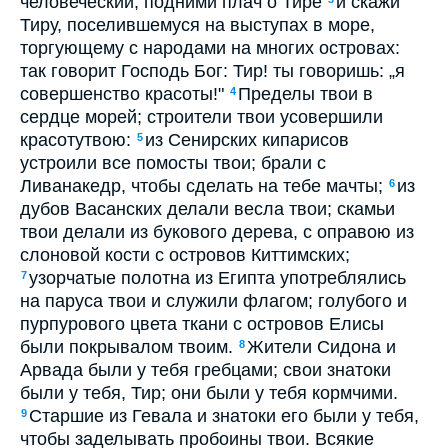
человеческий, подними плач о Тире
и скажи
Тиру, поселившемуся на выступах в море,
торгующему с народами на многих островах:
так говорит Господь Бог: Тир! ты говоришь: „я
совершенство красоты!"
Пределы твои в
4
сердце морей; строители твои усовершили
красотутвою:
из Сенирских кипарисов
5
устроили все помосты твои; брали с
Ливанакедр, чтобы сделать на тебе мачты;
из
6
дубов Васанских делали весла твои; скамьи
твои делали из букового дерева, с оправою из
слоновой кости с островов Киттимских;
узорчатые полотна из Египта употреблялись
7
на паруса твои и служили флагом; голубого и
пурпурового цвета ткани с островов Елисы
были покрывалом твоим.
Жители Сидона и
8
Арвада были у тебя гребцами; свои знатоки
были у тебя, Тир; они были у тебя кормчими.
Старшие из Гевала и знатоки его были у тебя,
9
чтобы заделывать пробоины твои. Всякие