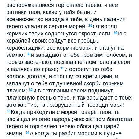
распоряжавшиеся торговлею твоею, и все
ратники твои, какие у тебя были, и
всемножество народа в тебе, в день падения
твоего упадет в сердце морей.
От вопля
28
кормчих твоих содрогнутся окрестности.
И с
29
кораблей своих сойдут все гребцы,
корабельщики, все кормчиеморя, и станут на
землю;
и зарыдают о тебе громким голосом, и
30
горько застенают, посыпавпеплом головы свои
и валяясь во прахе;
и остригут по тебе
31
волосы догола, и опояшутся вретищами, и
заплачут о тебе от душевной скорби горьким
плачем;
и в сетовании своем поднимут
32
плачевную песнь о тебе, и так зарыдают о тебе:
„кто как Тир, так разрушенный посреди моря!
Когда приходили с морей товары твои, ты
33
насыщал многие народы;множеством богатства
твоего и торговлею твоею обогащал царей
земли.
А когда ты разбит морями в пучине
34