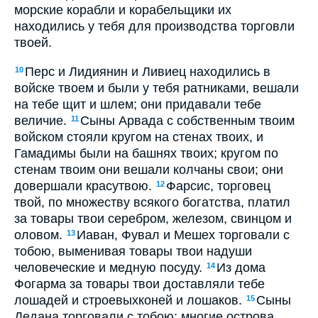
морские корабли и корабельщики их
находились у тебя для производства торговли
твоей.
Перс и Лидиянин и Ливиец находились в
10
войске твоем и были у тебя ратниками, вешали
на тебе щит и шлем; они придавали тебе
величие.
Сыны Арвада с собственным твоим
11
войском стояли кругом на стенах твоих, и
Гамадимы были на башнях твоих; кругом по
стенам твоим они вешали колчаны свои; они
довершали красутвою.
Фарсис, торговец
12
твой, по множеству всякого богатства, платил
за товары твои серебром, железом, свинцом и
оловом.
Иаван, Фувал и Мешех торговали с
13
тобою, выменивая товары твои надуши
человеческие и медную посуду.
Из дома
14
Фогарма за товары твои доставляли тебе
лошадей и строевыхконей и лошаков.
Сыны
15
Дедана торговали с тобою; многие острова