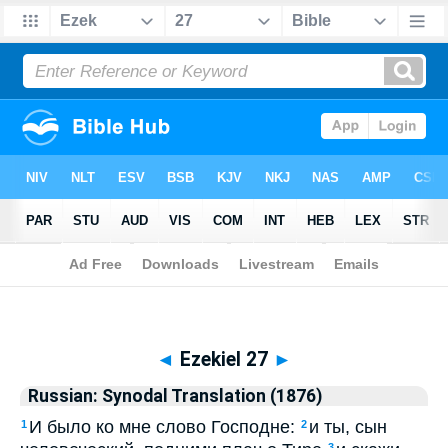
Biblia
>
Russian: Synodal Translation (1876)
> Ezekiel 27
◄
Ezekiel 27
►
Russian: Synodal Translation (1876)
И было ко мне слово Господне:
и ты, сын
1
2
3