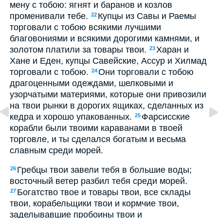
мену с тобою: ягнят и баранов и козлов
променивали тебе.
Купцы из Савы и Раемы
22
торговали с тобою всякими лучшими
благовониями и всякими дорогими камнями, и
золотом платили за товары твои.
Харан и
23
Хане и Еден, купцы Савейские, Ассур и Хилмад
торговали с тобою.
Они торговали с тобою
24
драгоценными одеждами, шелковыми и
узорчатыми материями, которые они привозили
на твои рынки в дорогих ящиках, сделанных из
кедра и хорошо упакованных.
Фарсисские
25
корабли были твоими караванами в твоей
торговле, и ты сделался богатым и весьма
славным среди морей.
Гребцы твои завели тебя в большие воды;
26
восточный ветер разбил тебя среди морей.
Богатство твое и товары твои, все склады
27
твои, корабельщики твои и кормчие твои,
заделывавшие пробоины твои и