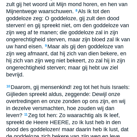
zult gij het woord uit Mijn mond horen, en hen van
Mijnentwege waarschuwen.
Als Ik tot den
8
goddeloze zeg: O goddeloze, gij zult den dood
sterven! en gij spreekt niet, om den goddeloze van
zijn weg af te manen; die goddeloze zal in zijn
ongerechtigheid sterven, maar zijn bloed zal Ik van
uw hand eisen.
Maar als gij den goddeloze van
9
zijn weg afmaant, dat hij zich van dien bekere, en
hij zich van zijn weg niet bekeert, zo zal hij in zijn
ongerechtigheid sterven; maar gij hebt uw ziel
bevrijd.
Daarom, gij mensenkind! zeg tot het huis Israels:
10
Gijlieden spreekt aldus, zeggende: Dewijl onze
overtredingen en onze zonden op ons zijn, en wij
in dezelve versmachten, hoe zouden wij dan
leven?
Zeg tot hen: Zo waarachtig als Ik leef,
11
spreekt de Heere HEERE, zo Ik lust heb in den
dood des goddelozen! maar daarin heb Ik lust, dat
de goddeloze zich bekere van zijn weg en leve.