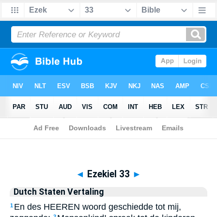
Biblia
>
Dutch Staten Vertaling
> Ezekiel 33
◄
Ezekiel 33
►
Dutch Staten Vertaling
En des HEEREN woord geschiedde tot mij,
1
2