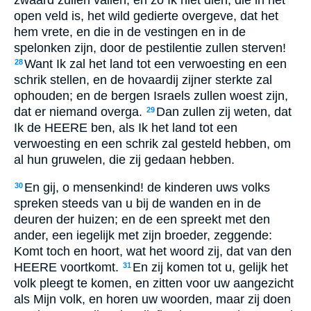
open veld is, het wild gedierte overgeve, dat het
hem vrete, en die in de vestingen en in de
spelonken zijn, door de pestilentie zullen sterven!
Want Ik zal het land tot een verwoesting en een
28
schrik stellen, en de hovaardij zijner sterkte zal
ophouden; en de bergen Israels zullen woest zijn,
dat er niemand overga.
Dan zullen zij weten, dat
29
Ik de HEERE ben, als Ik het land tot een
verwoesting en een schrik zal gesteld hebben, om
al hun gruwelen, die zij gedaan hebben.
En gij, o mensenkind! de kinderen uws volks
30
spreken steeds van u bij de wanden en in de
deuren der huizen; en de een spreekt met den
ander, een iegelijk met zijn broeder, zeggende:
Komt toch en hoort, wat het woord zij, dat van den
HEERE voortkomt.
En zij komen tot u, gelijk het
31
volk pleegt te komen, en zitten voor uw aangezicht
als Mijn volk, en horen uw woorden, maar zij doen