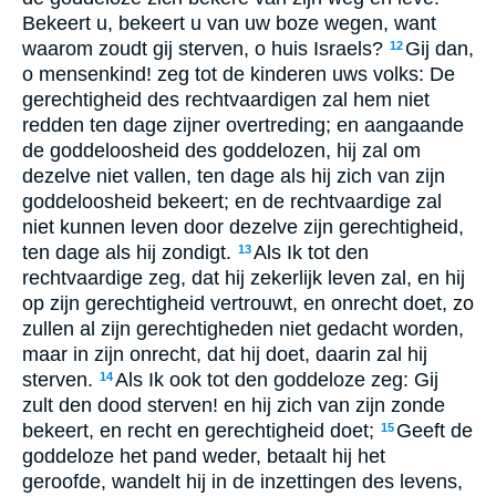
Bekeert u, bekeert u van uw boze wegen, want
waarom zoudt gij sterven, o huis Israels?
Gij dan,
12
o mensenkind! zeg tot de kinderen uws volks: De
gerechtigheid des rechtvaardigen zal hem niet
redden ten dage zijner overtreding; en aangaande
de goddeloosheid des goddelozen, hij zal om
dezelve niet vallen, ten dage als hij zich van zijn
goddeloosheid bekeert; en de rechtvaardige zal
niet kunnen leven door dezelve zijn gerechtigheid,
ten dage als hij zondigt.
Als Ik tot den
13
rechtvaardige zeg, dat hij zekerlijk leven zal, en hij
op zijn gerechtigheid vertrouwt, en onrecht doet, zo
zullen al zijn gerechtigheden niet gedacht worden,
maar in zijn onrecht, dat hij doet, daarin zal hij
sterven.
Als Ik ook tot den goddeloze zeg: Gij
14
zult den dood sterven! en hij zich van zijn zonde
bekeert, en recht en gerechtigheid doet;
Geeft de
15
goddeloze het pand weder, betaalt hij het
geroofde, wandelt hij in de inzettingen des levens,