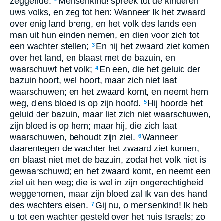
zeggende:
Mensenkind! spreek tot de kinderen
uws volks, en zeg tot hen: Wanneer Ik het zwaard
over enig land breng, en het volk des lands een
man uit hun einden nemen, en dien voor zich tot
een wachter stellen;
En hij het zwaard ziet komen
3
over het land, en blaast met de bazuin, en
waarschuwt het volk;
En een, die het geluid der
4
bazuin hoort, wel hoort, maar zich niet laat
waarschuwen; en het zwaard komt, en neemt hem
weg, diens bloed is op zijn hoofd.
Hij hoorde het
5
geluid der bazuin, maar liet zich niet waarschuwen,
zijn bloed is op hem; maar hij, die zich laat
waarschuwen, behoudt zijn ziel.
Wanneer
6
daarentegen de wachter het zwaard ziet komen,
en blaast niet met de bazuin, zodat het volk niet is
gewaarschuwd; en het zwaard komt, en neemt een
ziel uit hen weg; die is wel in zijn ongerechtigheid
weggenomen, maar zijn bloed zal Ik van des hand
des wachters eisen.
Gij nu, o mensenkind! Ik heb
7
u tot een wachter gesteld over het huis Israels; zo