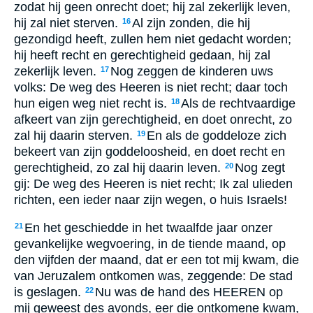
zodat hij geen onrecht doet; hij zal zekerlijk leven,
hij zal niet sterven.
Al zijn zonden, die hij
16
gezondigd heeft, zullen hem niet gedacht worden;
hij heeft recht en gerechtigheid gedaan, hij zal
zekerlijk leven.
Nog zeggen de kinderen uws
17
volks: De weg des Heeren is niet recht; daar toch
hun eigen weg niet recht is.
Als de rechtvaardige
18
afkeert van zijn gerechtigheid, en doet onrecht, zo
zal hij daarin sterven.
En als de goddeloze zich
19
bekeert van zijn goddeloosheid, en doet recht en
gerechtigheid, zo zal hij daarin leven.
Nog zegt
20
gij: De weg des Heeren is niet recht; Ik zal ulieden
richten, een ieder naar zijn wegen, o huis Israels!
En het geschiedde in het twaalfde jaar onzer
21
gevankelijke wegvoering, in de tiende maand, op
den vijfden der maand, dat er een tot mij kwam, die
van Jeruzalem ontkomen was, zeggende: De stad
is geslagen.
Nu was de hand des HEEREN op
22
mij geweest des avonds, eer die ontkomene kwam,