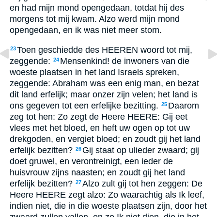
en had mijn mond opengedaan, totdat hij des
morgens tot mij kwam. Alzo werd mijn mond
opengedaan, en ik was niet meer stom.
Toen geschiedde des HEEREN woord tot mij,
23
zeggende:
Mensenkind! de inwoners van die
24
woeste plaatsen in het land Israels spreken,
zeggende: Abraham was een enig man, en bezat
dit land erfelijk; maar onzer zijn velen; het land is
ons gegeven tot een erfelijke bezitting.
Daarom
25
zeg tot hen: Zo zegt de Heere HEERE: Gij eet
vlees met het bloed, en heft uw ogen op tot uw
drekgoden, en vergiet bloed; en zoudt gij het land
erfelijk bezitten?
Gij staat op ulieder zwaard; gij
26
doet gruwel, en verontreinigt, een ieder de
huisvrouw zijns naasten; en zoudt gij het land
erfelijk bezitten?
Alzo zult gij tot hen zeggen: De
27
Heere HEERE zegt alzo: Zo waarachtig als Ik leef,
indien niet, die in die woeste plaatsen zijn, door het
zwaard zullen vallen, en zo Ik niet dien, die in het