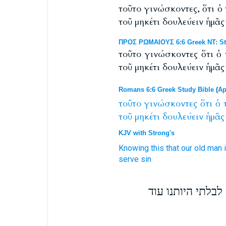
τοῦτο γινώσκοντες, ὅτι 
τοῦ μηκέτι δουλεύειν ἡμᾶς
ΠΡΟΣ ΡΩΜΑΙΟΥΣ 6:6 Greek NT: St
τοῦτο γινώσκοντες ὅτι 
τοῦ μηκέτι δουλεύειν ἡμᾶς
Romans 6:6 Greek Study Bible
(
Ap
τοῦτο
γινώσκοντες
ὅτι
ὁ
τοῦ
μηκέτι
δουλεύειν
ἡμᾶς
KJV with Strong's
Knowing
this
that
our
old
man
serve
sin
בלתי היותנו עוד