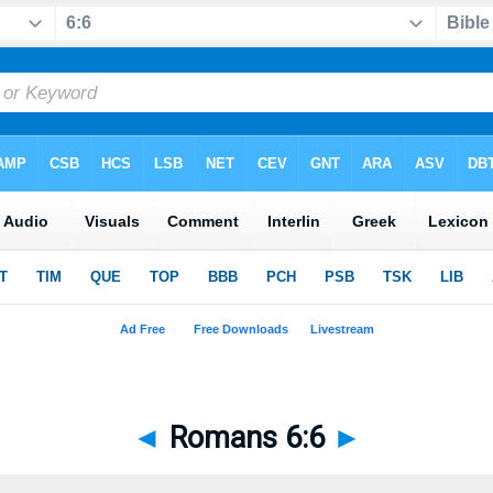
◄
Romans 6:6
►