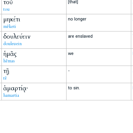
τοῦ
[that]
tou
μηκέτι
no longer
mēketi
δουλεύειν
are enslaved
douleuein
ἡμᾶς
we
hēmas
τῇ
-
tē
ἁμαρτίᾳ·
to sin.
hamartia