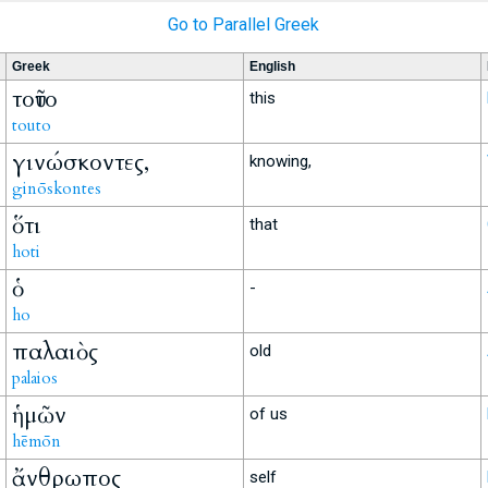
Go to Parallel Greek
Greek
English
τοῦτο
this
touto
γινώσκοντες,
knowing,
ginōskontes
ὅτι
that
hoti
ὁ
-
ho
παλαιὸς
old
palaios
ἡμῶν
of us
hēmōn
ἄνθρωπος
self