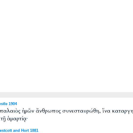
stle 1904
ὁ παλαιὸς ἡμῶν ἄνθρωπος συνεσταυρώθη, ἵνα καταργη
 τῇ ἁμαρτίᾳ·
tcott and Hort 1881