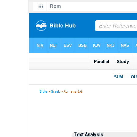
Bible
>
Greek
> Romans 6:6
Text Analysis