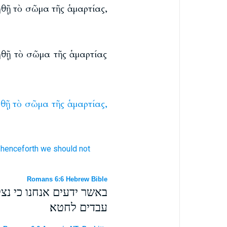
θῇ τὸ σῶμα τῆς ἁμαρτίας,
θῇ τὸ σῶμα τῆς ἁμαρτίας
θῇ
τὸ
σῶμα
τῆς
ἁμαρτίας,
 henceforth
we
should
not
Romans 6:6 Hebrew Bible
באשר ידעים אנחנו כי נצ
עבדים לחטא׃