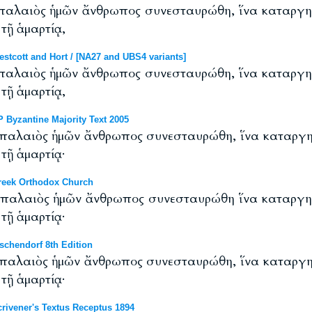
 παλαιὸς ἡμῶν ἄνθρωπος συνεσταυρώθη, ἵνα καταργη
 τῇ ἁμαρτίᾳ,
cott and Hort / [NA27 and UBS4 variants]
 παλαιὸς ἡμῶν ἄνθρωπος συνεσταυρώθη, ἵνα καταργη
 τῇ ἁμαρτίᾳ,
Byzantine Majority Text 2005
ὁ παλαιὸς ἡμῶν ἄνθρωπος συνεσταυρώθη, ἵνα καταργη
 τῇ ἁμαρτίᾳ·
eek Orthodox Church
ὁ παλαιὸς ἡμῶν ἄνθρωπος συνεσταυρώθη ἵνα καταργη
 τῇ ἁμαρτίᾳ·
chendorf 8th Edition
ὁ παλαιὸς ἡμῶν ἄνθρωπος συνεσταυρώθη, ἵνα καταργη
 τῇ ἁμαρτίᾳ·
ivener's Textus Receptus 1894