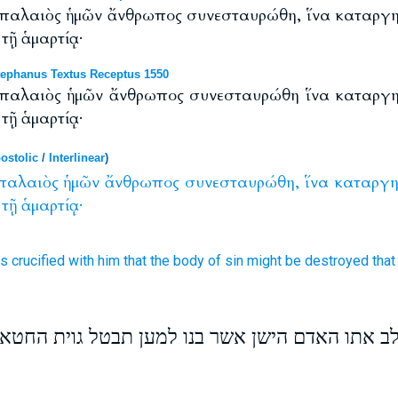
ὁ παλαιὸς ἡμῶν ἄνθρωπος συνεσταυρώθη, ἵνα καταργη
 τῇ ἁμαρτίᾳ·
ephanus Textus Receptus 1550
ὁ παλαιὸς ἡμῶν ἄνθρωπος συνεσταυρώθη ἵνα καταργη
 τῇ ἁμαρτίᾳ·
ostolic
/
Interlinear
)
παλαιὸς
ἡμῶν
ἄνθρωπος
συνεσταυρώθη,
ἵνα
καταργη
τῇ
ἁμαρτίᾳ·
is crucified with
him that
the body
of sin
might be destroyed
that
לב אתו האדם הישן אשר בנו למען תבטל גוית החטא ל