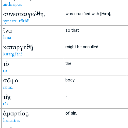
anthrōpos
συνεσταυρώθη,
was crucified with [Him],
synestaurōthē
ἵνα
so that
hina
καταργηθῇ
might be annulled
katargēthē
τὸ
the
to
σῶμα
body
sōma
τῆς
-
tēs
ἁμαρτίας,
of sin,
hamartias