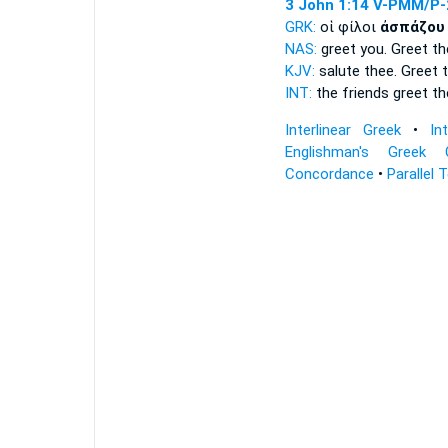
3 John 1:14
V-PMM/P-
GRK:
οἱ φίλοι
ἀσπάζου
NAS:
greet
you. Greet
th
KJV:
salute thee.
Greet
t
INT:
the friends
greet
th
Interlinear Greek
•
In
Englishman's Greek 
Concordance
•
Parallel 