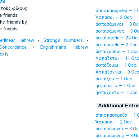
2S
τοὺς φίλους
ἀπησπασάμεθα — 1 O
e friends
Ἄσπασαι — 2 Occ.
he friends by
ἀσπασάμενοι — 3 Oc
e friends
ἀσπασάμενος — 3 Oc
ἀσπάσασθε — 24 Occ
terlinear Hebrew
•
Strong's Numbers
•
ἀσπάσησθε — 2 Occ.
Concordance
•
Englishman's Hebrew
ἀσπάζεσθαι — 1 Occ
Texts
Ἀσπάζεται — 11 Occ
ἀσπάζομαι — 1 Occ.
Ἀσπάζονται — 9 Occ
ἀσπάζου — 1 Occ.
ἠσπάσατο — 1 Occ.
ἠσπάζοντο — 1 Occ.
Additional Entri
ἀπησπασάμεθα — 1 O
Ἄσπασαι — 2 Occ.
ἀσπασάμενοι — 3 Oc
ἀσπασάμενος — 3 Oc