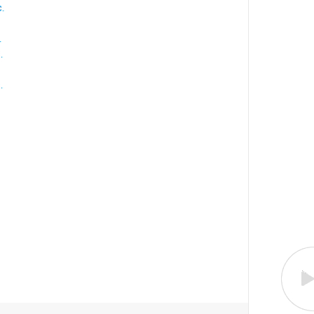
.
.
.
.