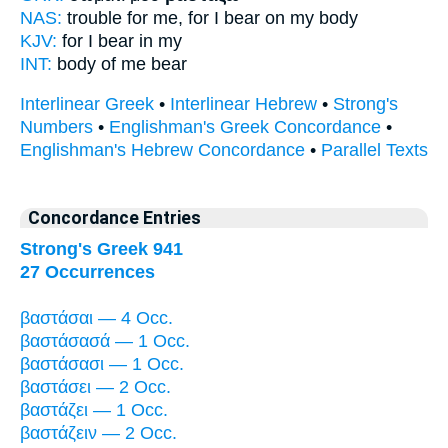
NAS:
trouble
for me, for I bear
on my body
KJV:
for I
bear
in my
INT:
body of me
bear
Interlinear Greek
•
Interlinear Hebrew
•
Strong's
Numbers
•
Englishman's Greek Concordance
•
Englishman's Hebrew Concordance
•
Parallel Texts
Concordance Entries
Strong's Greek 941
27 Occurrences
βαστάσαι — 4 Occ.
βαστάσασά — 1 Occ.
βαστάσασι — 1 Occ.
βαστάσει — 2 Occ.
βαστάζει — 1 Occ.
βαστάζειν — 2 Occ.