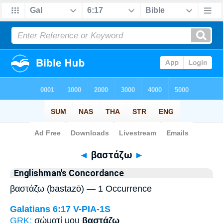
Bible
>
Strong's
> Greek
◄
βαστάζω
►
Englishman's Concordance
βαστάζω (bastazō) — 1 Occurrence
Galatians 6:17
V-PIA-1S
GRK:
σώματί μου
βαστάζω