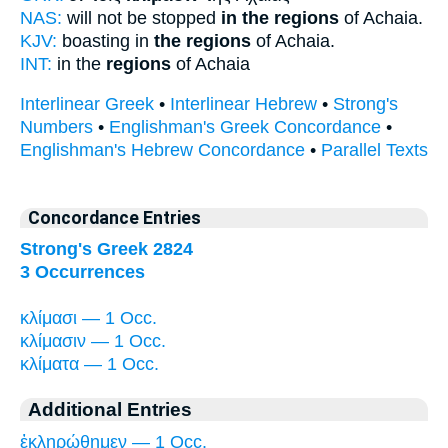
NAS:
will not be stopped
in the regions
of Achaia.
KJV:
boasting in
the regions
of Achaia.
INT:
in the
regions
of Achaia
Interlinear Greek
•
Interlinear Hebrew
•
Strong's
Numbers
•
Englishman's Greek Concordance
•
Englishman's Hebrew Concordance
•
Parallel Texts
Concordance Entries
Strong's Greek 2824
3 Occurrences
κλίμασι — 1 Occ.
κλίμασιν — 1 Occ.
κλίματα — 1 Occ.
Additional Entries
ἐκληρώθημεν — 1 Occ.