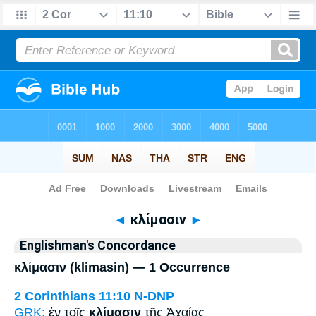
Bible
>
Strong's
> Greek
◄
κλίμασιν
►
Englishman's Concordance
κλίμασιν (klimasin) — 1 Occurrence
2 Corinthians 11:10
N-DNP
GRK:
ἐν τοῖς
κλίμασιν
τῆς Ἀχαίας