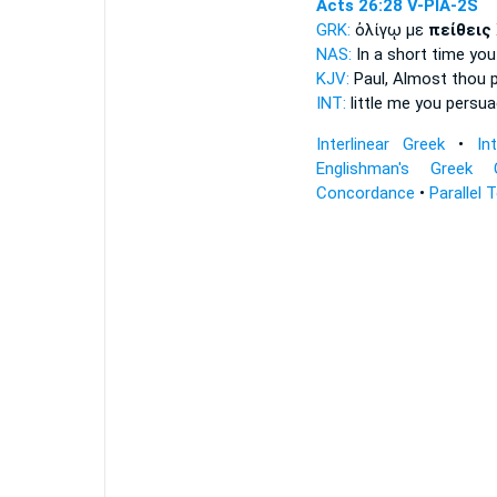
Acts 26:28
V-PIA-2S
GRK:
ὀλίγῳ με
πείθεις
NAS:
In a short time
you
KJV:
Paul, Almost
thou 
INT:
little me
you persua
Interlinear Greek
•
In
Englishman's Greek 
Concordance
•
Parallel 