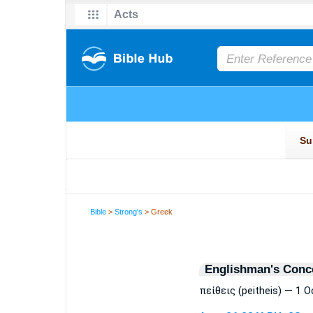
Bible
>
Strong's
> Greek
Englishman's Conc
πείθεις (peitheis) — 1 