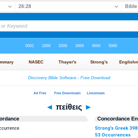
◄
πείθεις
►
ordance
Concordance Ent
Occurrence
Strong's Greek 39
53 Occurrences