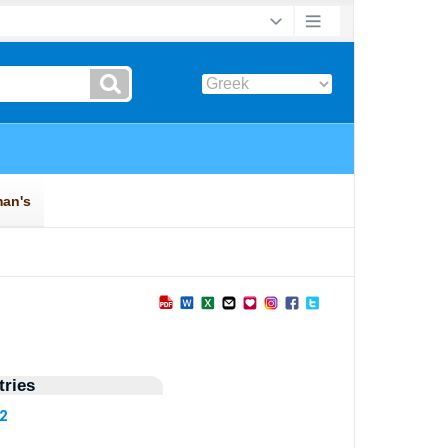
ries
82