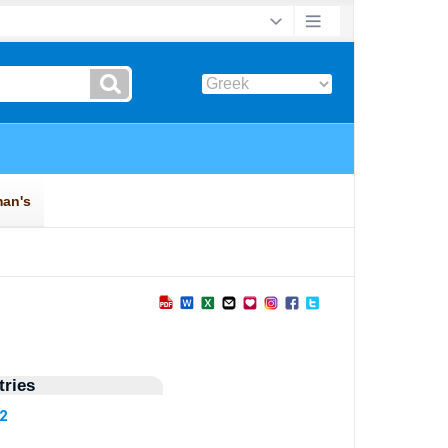
ries
82