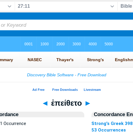
◄
ἐπείθετο
►
ordance
Concordance Ent
 1 Occurrence
Strong's Greek 39
53 Occurrences