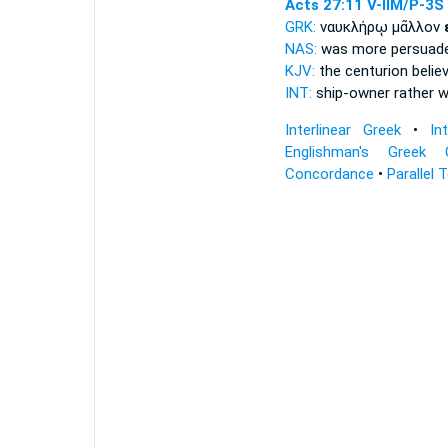
Acts 27:11
V-IIM/P-3S
GRK:
ναυκλήρῳ μᾶλλον
NAS:
was more
persuad
KJV:
the centurion
belie
INT:
ship-owner rather
w
Interlinear Greek
•
In
Englishman's Greek 
Concordance
•
Parallel 