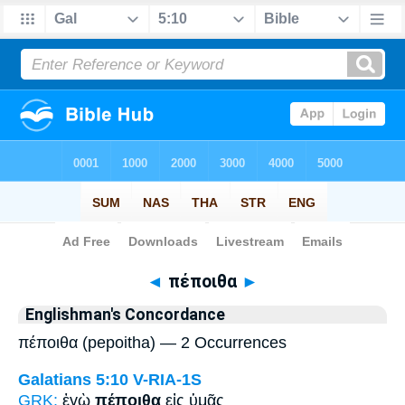
Bible
>
Strong's
> Greek
◄
πέποιθα
►
Englishman's Concordance
πέποιθα (pepoitha) — 2 Occurrences
Galatians 5:10
V-RIA-1S
GRK:
ἐγὼ
πέποιθα
εἰς ὑμᾶς