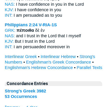
NAS:
I have confidence
in you in the Lord
KJV:
I
have confidence
in you
INT:
I
am persuaded
as to you
Philippians 2:24
V-RIA-1S
GRK:
πέποιθα
δὲ ἐν
NAS:
and I trust
in the Lord that I myself
KJV:
But
I trust
in the Lord
INT:
I am persuaeded
moreover in
Interlinear Greek
•
Interlinear Hebrew
•
Strong's
Numbers
•
Englishman's Greek Concordance
•
Englishman's Hebrew Concordance
•
Parallel Texts
Concordance Entries
Strong's Greek 3982
53 Occurrences