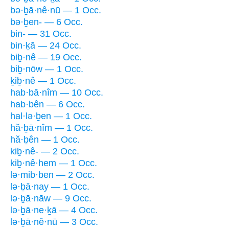
bə·ḇā·nê·nū — 1 Occ.
bə·ḇen- — 6 Occ.
bin- — 31 Occ.
bin·ḵā — 24 Occ.
biḇ·nê — 19 Occ.
biḇ·nōw — 1 Occ.
ḵiḇ·nê — 1 Occ.
hab·bā·nîm — 10 Occ.
hab·bên — 6 Occ.
hal·lə·ḇen — 1 Occ.
hă·ḇā·nîm — 1 Occ.
hă·ḇên — 1 Occ.
kiḇ·nê- — 2 Occ.
kiḇ·nê·hem — 1 Occ.
lə·mib·ben — 2 Occ.
lə·ḇā·nay — 1 Occ.
lə·ḇā·nāw — 9 Occ.
lə·ḇā·ne·ḵā — 4 Occ.
lə·ḇā·nê·nū — 3 Occ.