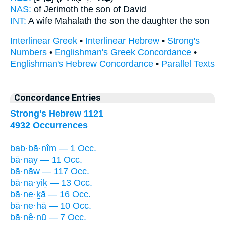
NAS:
of Jerimoth
the son
of David
INT:
A wife Mahalath
the son
the daughter the son
Interlinear Greek
•
Interlinear Hebrew
•
Strong's
Numbers
•
Englishman's Greek Concordance
•
Englishman's Hebrew Concordance
•
Parallel Texts
Concordance Entries
Strong's Hebrew 1121
4932 Occurrences
bab·bā·nîm — 1 Occ.
bā·nay — 11 Occ.
bā·nāw — 117 Occ.
bā·na·yiḵ — 13 Occ.
bā·ne·ḵā — 16 Occ.
bā·ne·hā — 10 Occ.
bā·nê·nū — 7 Occ.