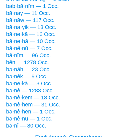
bab·bā·nîm — 1 Occ.
bā·nay — 11 Occ.
bā·nāw — 117 Occ.
bā·na·yiḵ — 13 Occ.
bā·ne·ḵā — 16 Occ.
bā·ne·hā — 10 Occ.
bā·nê·nū — 7 Occ.
bā·nîm — 96 Occ.
bên — 1278 Occ.
bə·nāh — 23 Occ.
bə·nêḵ — 9 Occ.
bə·ne·ḵā — 3 Occ.
bə·nê — 1283 Occ.
bə·nê·ḵem — 18 Occ.
bə·nê·hem — 31 Occ.
bə·nê·hen — 1 Occ.
bə·nê·nū — 1 Occ.
bə·nî — 80 Occ.
Englishman's Concordance