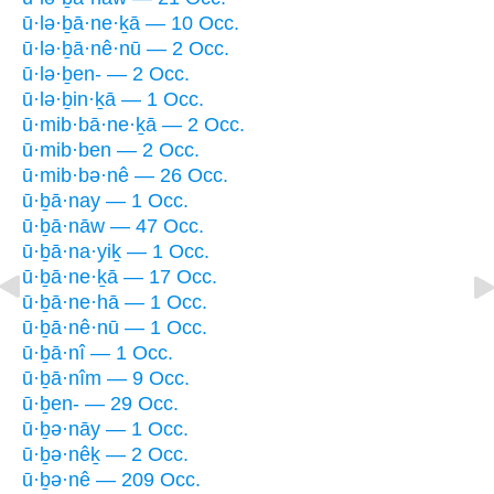
ū·lə·ḇā·ne·ḵā — 10 Occ.
ū·lə·ḇā·nê·nū — 2 Occ.
ū·lə·ḇen- — 2 Occ.
ū·lə·ḇin·ḵā — 1 Occ.
ū·mib·bā·ne·ḵā — 2 Occ.
ū·mib·ben — 2 Occ.
ū·mib·bə·nê — 26 Occ.
ū·ḇā·nay — 1 Occ.
ū·ḇā·nāw — 47 Occ.
ū·ḇā·na·yiḵ — 1 Occ.
ū·ḇā·ne·ḵā — 17 Occ.
ū·ḇā·ne·hā — 1 Occ.
ū·ḇā·nê·nū — 1 Occ.
ū·ḇā·nî — 1 Occ.
ū·ḇā·nîm — 9 Occ.
ū·ḇen- — 29 Occ.
ū·ḇə·nāy — 1 Occ.
ū·ḇə·nêḵ — 2 Occ.
ū·ḇə·nê — 209 Occ.