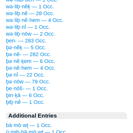
wə·liḇ·nêḵ — 1 Occ.
wə·liḇ·nê — 28 Occ.
wə·liḇ·nê·hem — 4 Occ.
wə·liḇ·nî — 1 Occ.
wə·liḇ·nōw — 2 Occ.
ḇen- — 283 Occ.
ḇə·nêḵ — 5 Occ.
ḇə·nê- — 282 Occ.
ḇə·nê·ḵem — 6 Occ.
ḇə·nê·hem — 4 Occ.
ḇə·nî — 22 Occ.
ḇə·nōw — 79 Occ.
ḇe·nōš- — 1 Occ.
ḇin·ḵā — 6 Occ.
ḇiḇ·nê — 1 Occ.
Additional Entries
bā·mō·wṯ — 1 Occ.
ū·mib·bā·mō·wṯ — 1 Occ.