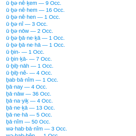
ū·ḇə·nê·ḵem — 9 Occ.
ū·ḇə·nê·hem — 16 Occ.
ū·ḇə·nê·hen — 1 Occ.
ū·ḇə·nî — 3 Occ.
ū·ḇə·nōw — 2 Occ.
ū·ḇə·ḇā·ne·ḵā — 1 Occ.
ū·ḇə·ḇā·ne·hā — 1 Occ.
ū·ḇin- — 1 Occ.
ū·ḇin·ḵā- — 7 Occ.
ū·ḇiḇ·nāh — 1 Occ.
ū·ḇiḇ·nê- — 4 Occ.
ḇab·bā·nîm — 1 Occ.
ḇā·nay — 4 Occ.
ḇā·nāw — 36 Occ.
ḇā·na·yiḵ — 4 Occ.
ḇā·ne·ḵā — 13 Occ.
ḇā·ne·hā — 5 Occ.
ḇā·nîm — 50 Occ.
wə·hab·bā·nîm — 3 Occ.
wə·hab·bên — 1 Occ.