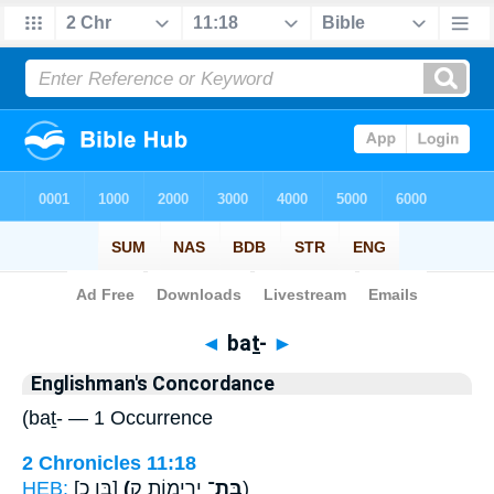
Bible
>
Strong's
> Hebrew
◄
baṯ-
►
Englishman's Concordance
(baṯ- — 1 Occurrence
2 Chronicles 11:18
HEB:
[בֶּן כ]
(בַּת־
יְרִימ֖וֹת ק)