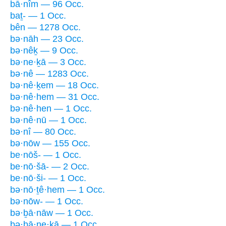
bā·nîm — 96 Occ.
baṯ- — 1 Occ.
bên — 1278 Occ.
bə·nāh — 23 Occ.
bə·nêḵ — 9 Occ.
bə·ne·ḵā — 3 Occ.
bə·nê — 1283 Occ.
bə·nê·ḵem — 18 Occ.
bə·nê·hem — 31 Occ.
bə·nê·hen — 1 Occ.
bə·nê·nū — 1 Occ.
bə·nî — 80 Occ.
bə·nōw — 155 Occ.
be·nōš- — 1 Occ.
be·nō·šā- — 2 Occ.
be·nō·ši- — 1 Occ.
bə·nō·ṯê·hem — 1 Occ.
bə·nōw- — 1 Occ.
bə·ḇā·nāw — 1 Occ.
bə·ḇā·ne·ḵā — 1 Occ.