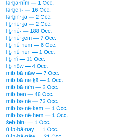
lə·ḇā·nîm — 1 Occ.
lə·ḇen- — 16 Occ.
lə·ḇin·ḵā — 2 Occ.
liḇ·ne·ḵā — 2 Occ.
liḇ·nê- — 188 Occ.
liḇ·nê·ḵem — 7 Occ.
liḇ·nê·hem — 6 Occ.
liḇ·nê·hen — 1 Occ.
liḇ·nî — 11 Occ.
liḇ·nōw — 4 Occ.
mib·bā·nāw — 7 Occ.
mib·bā·ne·ḵā — 1 Occ.
mib·bā·nîm — 2 Occ.
mib·ben — 48 Occ.
mib·bə·nê — 73 Occ.
mib·bə·nê·ḵem — 1 Occ.
mib·bə·nê·hem — 1 Occ.
šeb·bin- — 1 Occ.
ū·lə·ḇā·nay — 1 Occ.
ū·lə·ḇā·nāw — 21 Occ.