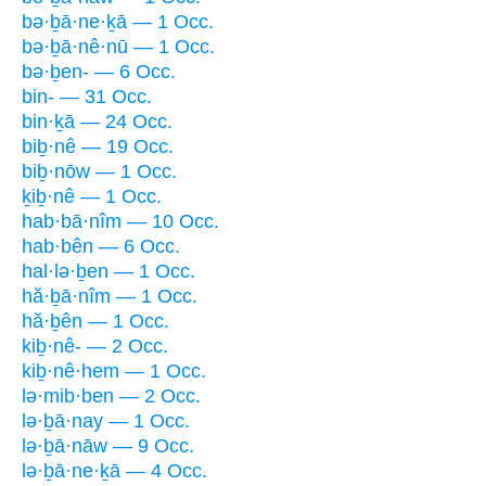
bə·ḇā·ne·ḵā — 1 Occ.
bə·ḇā·nê·nū — 1 Occ.
bə·ḇen- — 6 Occ.
bin- — 31 Occ.
bin·ḵā — 24 Occ.
biḇ·nê — 19 Occ.
biḇ·nōw — 1 Occ.
ḵiḇ·nê — 1 Occ.
hab·bā·nîm — 10 Occ.
hab·bên — 6 Occ.
hal·lə·ḇen — 1 Occ.
hă·ḇā·nîm — 1 Occ.
hă·ḇên — 1 Occ.
kiḇ·nê- — 2 Occ.
kiḇ·nê·hem — 1 Occ.
lə·mib·ben — 2 Occ.
lə·ḇā·nay — 1 Occ.
lə·ḇā·nāw — 9 Occ.
lə·ḇā·ne·ḵā — 4 Occ.