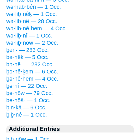
wə·hab·bên — 1 Occ.
wə·liḇ·nêḵ — 1 Occ.
wə·liḇ·nê — 28 Occ.
wə·liḇ·nê·hem — 4 Occ.
wə·liḇ·nî — 1 Occ.
wə·liḇ·nōw — 2 Occ.
ḇen- — 283 Occ.
ḇə·nêḵ — 5 Occ.
ḇə·nê- — 282 Occ.
ḇə·nê·ḵem — 6 Occ.
ḇə·nê·hem — 4 Occ.
ḇə·nî — 22 Occ.
ḇə·nōw — 79 Occ.
ḇe·nōš- — 1 Occ.
ḇin·ḵā — 6 Occ.
ḇiḇ·nê — 1 Occ.
Additional Entries
biḇ·nōw — 1 Occ.