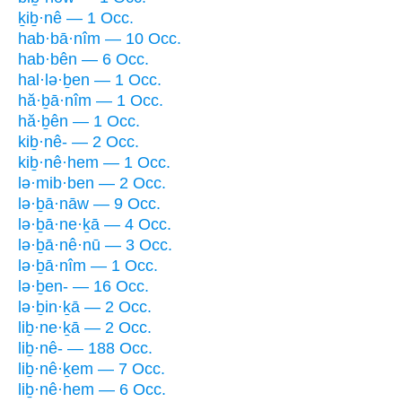
ḵiḇ·nê — 1 Occ.
hab·bā·nîm — 10 Occ.
hab·bên — 6 Occ.
hal·lə·ḇen — 1 Occ.
hă·ḇā·nîm — 1 Occ.
hă·ḇên — 1 Occ.
kiḇ·nê- — 2 Occ.
kiḇ·nê·hem — 1 Occ.
lə·mib·ben — 2 Occ.
lə·ḇā·nāw — 9 Occ.
lə·ḇā·ne·ḵā — 4 Occ.
lə·ḇā·nê·nū — 3 Occ.
lə·ḇā·nîm — 1 Occ.
lə·ḇen- — 16 Occ.
lə·ḇin·ḵā — 2 Occ.
liḇ·ne·ḵā — 2 Occ.
liḇ·nê- — 188 Occ.
liḇ·nê·ḵem — 7 Occ.
liḇ·nê·hem — 6 Occ.