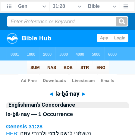
Bible
>
Strong's
> Hebrew
◄
lə·ḇā·nay
►
Englishman's Concordance
lə·ḇā·nay — 1 Occurrence
Genesis 31:28
HEB:
וְלִבְנֹתָ֑י עַתָּ֖ה
לְבָנַ֖י
נְטַשְׁתַּ֔נִי לְנַשֵּׁ֥ק