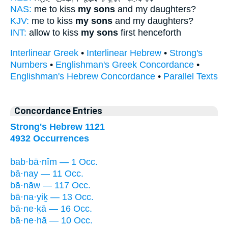
NAS:
me to kiss
my sons
and my daughters?
KJV:
me to kiss
my sons
and my daughters?
INT:
allow to kiss
my sons
first henceforth
Interlinear Greek
•
Interlinear Hebrew
•
Strong's
Numbers
•
Englishman's Greek Concordance
•
Englishman's Hebrew Concordance
•
Parallel Texts
Concordance Entries
Strong's Hebrew 1121
4932 Occurrences
bab·bā·nîm — 1 Occ.
bā·nay — 11 Occ.
bā·nāw — 117 Occ.
bā·na·yiḵ — 13 Occ.
bā·ne·ḵā — 16 Occ.
bā·ne·hā — 10 Occ.