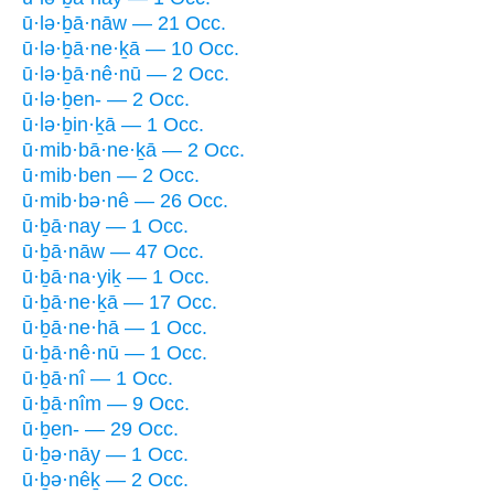
ū·lə·ḇā·nāw — 21 Occ.
ū·lə·ḇā·ne·ḵā — 10 Occ.
ū·lə·ḇā·nê·nū — 2 Occ.
ū·lə·ḇen- — 2 Occ.
ū·lə·ḇin·ḵā — 1 Occ.
ū·mib·bā·ne·ḵā — 2 Occ.
ū·mib·ben — 2 Occ.
ū·mib·bə·nê — 26 Occ.
ū·ḇā·nay — 1 Occ.
ū·ḇā·nāw — 47 Occ.
ū·ḇā·na·yiḵ — 1 Occ.
ū·ḇā·ne·ḵā — 17 Occ.
ū·ḇā·ne·hā — 1 Occ.
ū·ḇā·nê·nū — 1 Occ.
ū·ḇā·nî — 1 Occ.
ū·ḇā·nîm — 9 Occ.
ū·ḇen- — 29 Occ.
ū·ḇə·nāy — 1 Occ.
ū·ḇə·nêḵ — 2 Occ.