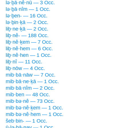
lə·ḇā·nê·nū — 3 Occ.
lə·ḇā·nîm — 1 Occ.
lə·ḇen- — 16 Occ.
lə·ḇin·ḵā — 2 Occ.
liḇ·ne·ḵā — 2 Occ.
liḇ·nê- — 188 Occ.
liḇ·nê·ḵem — 7 Occ.
liḇ·nê·hem — 6 Occ.
liḇ·nê·hen — 1 Occ.
liḇ·nî — 11 Occ.
liḇ·nōw — 4 Occ.
mib·bā·nāw — 7 Occ.
mib·bā·ne·ḵā — 1 Occ.
mib·bā·nîm — 2 Occ.
mib·ben — 48 Occ.
mib·bə·nê — 73 Occ.
mib·bə·nê·ḵem — 1 Occ.
mib·bə·nê·hem — 1 Occ.
šeb·bin- — 1 Occ.
ū·lə·ḇā·nay — 1 Occ.