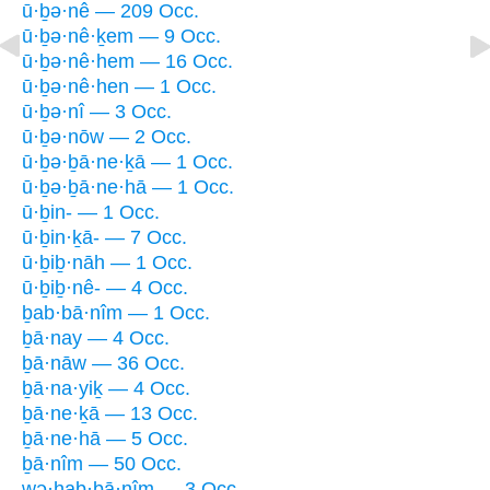
ū·ḇə·nê — 209 Occ.
ū·ḇə·nê·ḵem — 9 Occ.
ū·ḇə·nê·hem — 16 Occ.
ū·ḇə·nê·hen — 1 Occ.
ū·ḇə·nî — 3 Occ.
ū·ḇə·nōw — 2 Occ.
ū·ḇə·ḇā·ne·ḵā — 1 Occ.
ū·ḇə·ḇā·ne·hā — 1 Occ.
ū·ḇin- — 1 Occ.
ū·ḇin·ḵā- — 7 Occ.
ū·ḇiḇ·nāh — 1 Occ.
ū·ḇiḇ·nê- — 4 Occ.
ḇab·bā·nîm — 1 Occ.
ḇā·nay — 4 Occ.
ḇā·nāw — 36 Occ.
ḇā·na·yiḵ — 4 Occ.
ḇā·ne·ḵā — 13 Occ.
ḇā·ne·hā — 5 Occ.
ḇā·nîm — 50 Occ.
wə·hab·bā·nîm — 3 Occ.