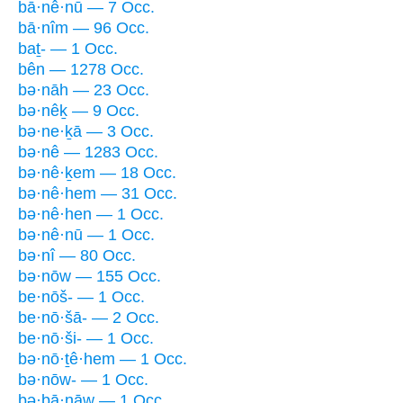
bā·nê·nū — 7 Occ.
bā·nîm — 96 Occ.
baṯ- — 1 Occ.
bên — 1278 Occ.
bə·nāh — 23 Occ.
bə·nêḵ — 9 Occ.
bə·ne·ḵā — 3 Occ.
bə·nê — 1283 Occ.
bə·nê·ḵem — 18 Occ.
bə·nê·hem — 31 Occ.
bə·nê·hen — 1 Occ.
bə·nê·nū — 1 Occ.
bə·nî — 80 Occ.
bə·nōw — 155 Occ.
be·nōš- — 1 Occ.
be·nō·šā- — 2 Occ.
be·nō·ši- — 1 Occ.
bə·nō·ṯê·hem — 1 Occ.
bə·nōw- — 1 Occ.
bə·ḇā·nāw — 1 Occ.