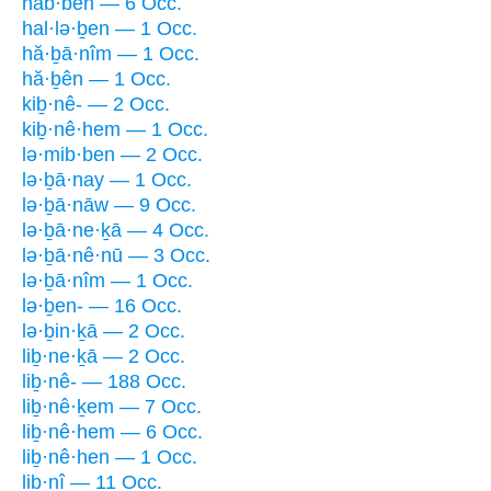
hab·bên — 6 Occ.
hal·lə·ḇen — 1 Occ.
hă·ḇā·nîm — 1 Occ.
hă·ḇên — 1 Occ.
kiḇ·nê- — 2 Occ.
kiḇ·nê·hem — 1 Occ.
lə·mib·ben — 2 Occ.
lə·ḇā·nay — 1 Occ.
lə·ḇā·nāw — 9 Occ.
lə·ḇā·ne·ḵā — 4 Occ.
lə·ḇā·nê·nū — 3 Occ.
lə·ḇā·nîm — 1 Occ.
lə·ḇen- — 16 Occ.
lə·ḇin·ḵā — 2 Occ.
liḇ·ne·ḵā — 2 Occ.
liḇ·nê- — 188 Occ.
liḇ·nê·ḵem — 7 Occ.
liḇ·nê·hem — 6 Occ.
liḇ·nê·hen — 1 Occ.
liḇ·nî — 11 Occ.