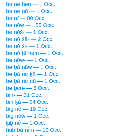
bə·nê·hen — 1 Occ.
bə·nê·nū — 1 Occ.
bə·nî — 80 Occ.
bə·nōw — 155 Occ.
be·nōš- — 1 Occ.
be·nō·šā- — 2 Occ.
be·nō·ši- — 1 Occ.
bə·nō·ṯê·hem — 1 Occ.
bə·nōw- — 1 Occ.
bə·ḇā·nāw — 1 Occ.
bə·ḇā·ne·ḵā — 1 Occ.
bə·ḇā·nê·nū — 1 Occ.
bə·ḇen- — 6 Occ.
bin- — 31 Occ.
bin·ḵā — 24 Occ.
biḇ·nê — 19 Occ.
biḇ·nōw — 1 Occ.
ḵiḇ·nê — 1 Occ.
hab·bā·nîm — 10 Occ.