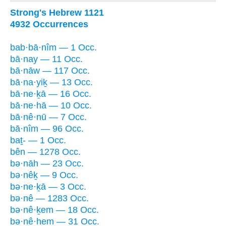
Strong's Hebrew 1121
4932 Occurrences
bab·bā·nîm — 1 Occ.
bā·nay — 11 Occ.
bā·nāw — 117 Occ.
bā·na·yiḵ — 13 Occ.
bā·ne·ḵā — 16 Occ.
bā·ne·hā — 10 Occ.
bā·nê·nū — 7 Occ.
bā·nîm — 96 Occ.
baṯ- — 1 Occ.
bên — 1278 Occ.
bə·nāh — 23 Occ.
bə·nêḵ — 9 Occ.
bə·ne·ḵā — 3 Occ.
bə·nê — 1283 Occ.
bə·nê·ḵem — 18 Occ.
bə·nê·hem — 31 Occ.