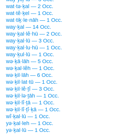
wat·tə·ḵal — 2 Occ.
wat·tê·ḵel — 1 Occ.
wat·tiḵ·le·nāh — 1 Occ.
way·ḵal — 14 Occ.
way·ḵal·lê·hū — 2 Occ.
way·ḵal·lū — 3 Occ.
way·ḵal·lu·hū — 1 Occ.
way·ḵul·lū — 1 Occ.
wə·ḵā·lāh — 5 Occ.
wə·ḵal·lêh — 1 Occ.
wə·ḵil·lāh — 6 Occ.
wə·ḵil·lat·tū — 1 Occ.
wə·ḵil·lê·ṯî — 3 Occ.
wə·ḵil·lə·ṯāh — 1 Occ.
wə·ḵil·lî·ṯā — 1 Occ.
wə·ḵil·lî·ṯî·ḵā — 1 Occ.
wî·ḵal·lū — 1 Occ.
yə·ḵal·leh — 1 Occ.
yə·ḵal·lū — 1 Occ.