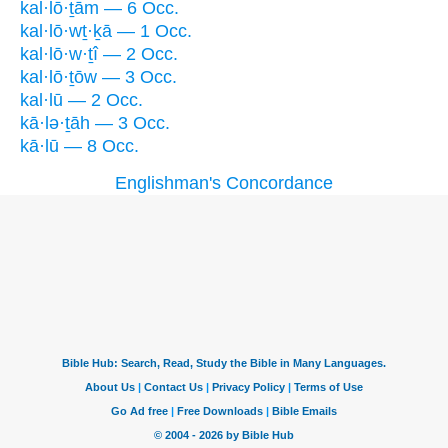
kal·lō·ṯām — 6 Occ.
kal·lō·wṯ·ḵā — 1 Occ.
kal·lō·w·ṯî — 2 Occ.
kal·lō·ṯōw — 3 Occ.
kal·lū — 2 Occ.
kā·lə·ṯāh — 3 Occ.
kā·lū — 8 Occ.
Englishman's Concordance