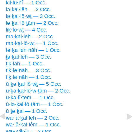
kil·lū·nî — 1 Occ.
lə·ḵal·lêh — 2 Occ.
lə·ḵal·lō·wṯ — 3 Occ.
lə·ḵal·lō·ṯām — 2 Occ.
liḵ·lō·wṯ — 4 Occ.
mə·ḵal·leh — 2 Occ.
mə·ḵal·lō·wṯ — 1 Occ.
tə·ḵa·len·nāh — 1 Occ.
ṯə·ḵal·leh — 3 Occ.
ṯiḵ·lāh — 1 Occ.
tiḵ·le·nāh — 3 Occ.
tiḵ·le·nāh — 1 Occ.
ū·ḵə·ḵal·lō·wṯ — 5 Occ.
ū·ḵə·ḵal·lō·w·ṯām — 2 Occ.
ū·ḵə·lî·ṯem — 1 Occ.
ū·lə·ḵal·lō·ṯām — 1 Occ.
ū·ṯə·ḵal — 1 Occ.
wa·’a·ḵal·leh — 2 Occ.
wa·’ă·ḵal·lêm — 1 Occ.
way·yiḵ·lū — 3 Occ.