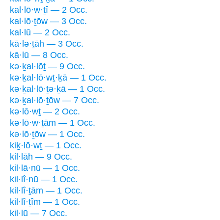
kal·lō·w·ṯî — 2 Occ.
kal·lō·ṯōw — 3 Occ.
kal·lū — 2 Occ.
kā·lə·ṯāh — 3 Occ.
kā·lū — 8 Occ.
kə·ḵal·lōṯ — 9 Occ.
kə·ḵal·lō·wṯ·ḵā — 1 Occ.
kə·ḵal·lō·ṯə·ḵā — 1 Occ.
kə·ḵal·lō·ṯōw — 7 Occ.
kə·lō·wṯ — 2 Occ.
kə·lō·w·ṯām — 1 Occ.
kə·lō·ṯōw — 1 Occ.
kiḵ·lō·wṯ — 1 Occ.
kil·lāh — 9 Occ.
kil·lā·nū — 1 Occ.
kil·lî·nū — 1 Occ.
kil·lî·ṯām — 1 Occ.
kil·lî·ṯîm — 1 Occ.
kil·lū — 7 Occ.