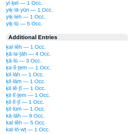
yi·ḵel — 1 Occ.
yiḵ·lā·yūn — 1 Occ.
yiḵ·leh — 1 Occ.
yiḵ·lū — 5 Occ.
Additional Entries
ḵal·lêh — 1 Occ.
ḵā·lə·ṯāh — 4 Occ.
ḵā·lū — 3 Occ.
ḵə·lî·ṯem — 1 Occ.
ḵil·lāh — 1 Occ.
ḵil·lām — 1 Occ.
ḵil·lê·ṯî — 1 Occ.
ḵil·lî·ṯem — 1 Occ.
ḵil·lî·ṯî — 1 Occ.
ḵil·lūm — 1 Occ.
kā·lāh — 9 Occ.
kal·lêh — 5 Occ.
kal·lō·wṯ — 1 Occ.