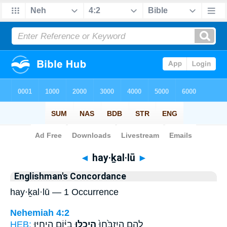
Bible
>
Strong's
> Hebrew
◄
hay·ḵal·lū
►
Englishman's Concordance
hay·ḵal·lū — 1 Occurrence
Nehemiah 4:2
HEB:
בַיּ֔וֹם הַיְחַיּ֧וּ
הַיְכַלּ֣וּ
לָהֶ֤ם הֲיִזְבָּ֙חוּ֙