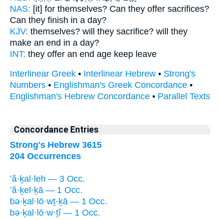
NAS:
[it] for themselves? Can they offer sacrifices?
Can they finish
in a day?
KJV:
themselves? will they sacrifice?
will they
make an end
in a day?
INT:
they offer
an end
age keep leave
Interlinear Greek
•
Interlinear Hebrew
•
Strong's
Numbers
•
Englishman's Greek Concordance
•
Englishman's Hebrew Concordance
•
Parallel Texts
Concordance Entries
Strong's Hebrew 3615
204 Occurrences
’ă·ḵal·leh — 3 Occ.
’ă·ḵel·ḵā — 1 Occ.
bə·ḵal·lō·wṯ·ḵā — 1 Occ.
bə·ḵal·lō·w·ṯî — 1 Occ.