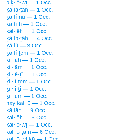
biḵ·lō·wṯ — 1 Occ.
ḵā·lā·ṯāh — 1 Occ.
ḵā·lî·nū — 1 Occ.
ḵā·lî·ṯî — 1 Occ.
ḵal·lêh — 1 Occ.
ḵā·lə·ṯāh — 4 Occ.
ḵā·lū — 3 Occ.
ḵə·lî·ṯem — 1 Occ.
ḵil·lāh — 1 Occ.
ḵil·lām — 1 Occ.
ḵil·lê·ṯî — 1 Occ.
ḵil·lî·ṯem — 1 Occ.
ḵil·lî·ṯî — 1 Occ.
ḵil·lūm — 1 Occ.
hay·ḵal·lū — 1 Occ.
kā·lāh — 9 Occ.
kal·lêh — 5 Occ.
kal·lō·wṯ — 1 Occ.
kal·lō·ṯām — 6 Occ.
kal·lō·wṯ·ḵā — 1 Occ.