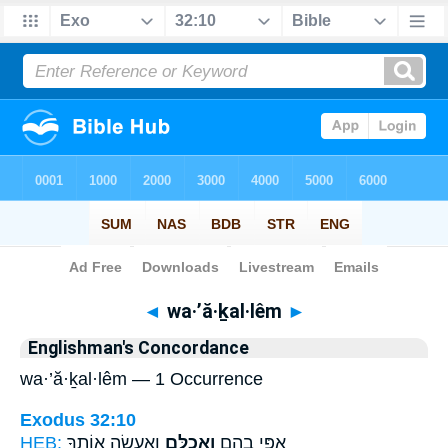
Bible
>
Strong's
> Hebrew
◄
wa·’ă·ḵal·lêm
►
Englishman's Concordance
wa·’ă·ḵal·lêm — 1 Occurrence
Exodus 32:10
HEB:
וְאֶֽעֱשֶׂ֥ה אוֹתְךָ֖
וַאֲכַלֵּ֑ם
אַפִּ֥י בָהֶ֖ם