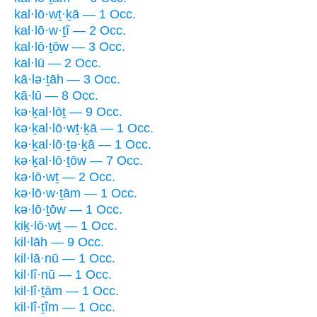
kal·lō·wṯ·ḵā — 1 Occ.
kal·lō·w·ṯî — 2 Occ.
kal·lō·ṯōw — 3 Occ.
kal·lū — 2 Occ.
kā·lə·ṯāh — 3 Occ.
kā·lū — 8 Occ.
kə·ḵal·lōṯ — 9 Occ.
kə·ḵal·lō·wṯ·ḵā — 1 Occ.
kə·ḵal·lō·ṯə·ḵā — 1 Occ.
kə·ḵal·lō·ṯōw — 7 Occ.
kə·lō·wṯ — 2 Occ.
kə·lō·w·ṯām — 1 Occ.
kə·lō·ṯōw — 1 Occ.
kiḵ·lō·wṯ — 1 Occ.
kil·lāh — 9 Occ.
kil·lā·nū — 1 Occ.
kil·lî·nū — 1 Occ.
kil·lî·ṯām — 1 Occ.
kil·lî·ṯîm — 1 Occ.