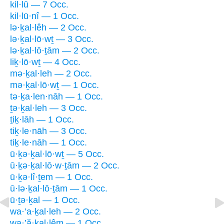
kil·lū — 7 Occ.
kil·lū·nî — 1 Occ.
lə·ḵal·lêh — 2 Occ.
lə·ḵal·lō·wṯ — 3 Occ.
lə·ḵal·lō·ṯām — 2 Occ.
liḵ·lō·wṯ — 4 Occ.
mə·ḵal·leh — 2 Occ.
mə·ḵal·lō·wṯ — 1 Occ.
tə·ḵa·len·nāh — 1 Occ.
ṯə·ḵal·leh — 3 Occ.
ṯiḵ·lāh — 1 Occ.
tiḵ·le·nāh — 3 Occ.
tiḵ·le·nāh — 1 Occ.
ū·ḵə·ḵal·lō·wṯ — 5 Occ.
ū·ḵə·ḵal·lō·w·ṯām — 2 Occ.
ū·ḵə·lî·ṯem — 1 Occ.
ū·lə·ḵal·lō·ṯām — 1 Occ.
ū·ṯə·ḵal — 1 Occ.
wa·’a·ḵal·leh — 2 Occ.
wa·’ă·ḵal·lêm — 1 Occ.