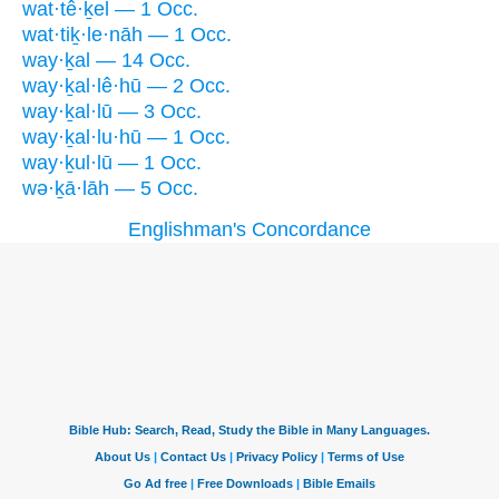
wat·tê·ḵel — 1 Occ.
wat·tiḵ·le·nāh — 1 Occ.
way·ḵal — 14 Occ.
way·ḵal·lê·hū — 2 Occ.
way·ḵal·lū — 3 Occ.
way·ḵal·lu·hū — 1 Occ.
way·ḵul·lū — 1 Occ.
wə·ḵā·lāh — 5 Occ.
Englishman's Concordance