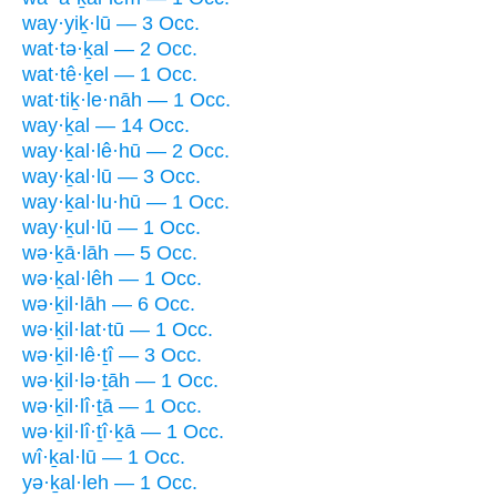
way·yiḵ·lū — 3 Occ.
wat·tə·ḵal — 2 Occ.
wat·tê·ḵel — 1 Occ.
wat·tiḵ·le·nāh — 1 Occ.
way·ḵal — 14 Occ.
way·ḵal·lê·hū — 2 Occ.
way·ḵal·lū — 3 Occ.
way·ḵal·lu·hū — 1 Occ.
way·ḵul·lū — 1 Occ.
wə·ḵā·lāh — 5 Occ.
wə·ḵal·lêh — 1 Occ.
wə·ḵil·lāh — 6 Occ.
wə·ḵil·lat·tū — 1 Occ.
wə·ḵil·lê·ṯî — 3 Occ.
wə·ḵil·lə·ṯāh — 1 Occ.
wə·ḵil·lî·ṯā — 1 Occ.
wə·ḵil·lî·ṯî·ḵā — 1 Occ.
wî·ḵal·lū — 1 Occ.
yə·ḵal·leh — 1 Occ.