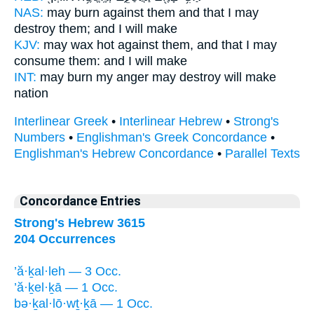
NAS:
may burn
against them and that I may
destroy
them; and I will make
KJV:
may wax hot
against them, and that I may
consume
them: and I will make
INT:
may burn my anger
may destroy
will make
nation
Interlinear Greek
•
Interlinear Hebrew
•
Strong's
Numbers
•
Englishman's Greek Concordance
•
Englishman's Hebrew Concordance
•
Parallel Texts
Concordance Entries
Strong's Hebrew 3615
204 Occurrences
’ă·ḵal·leh — 3 Occ.
’ă·ḵel·ḵā — 1 Occ.
bə·ḵal·lō·wṯ·ḵā — 1 Occ.