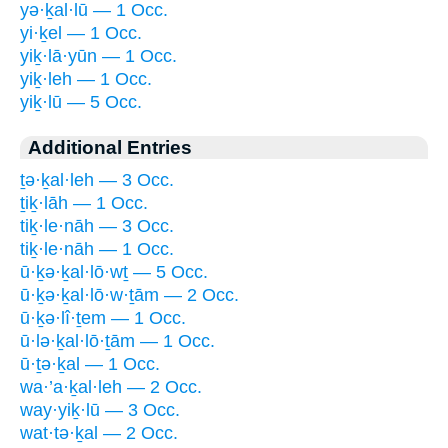
yə·ḵal·lū — 1 Occ.
yi·ḵel — 1 Occ.
yiḵ·lā·yūn — 1 Occ.
yiḵ·leh — 1 Occ.
yiḵ·lū — 5 Occ.
Additional Entries
ṯə·ḵal·leh — 3 Occ.
ṯiḵ·lāh — 1 Occ.
tiḵ·le·nāh — 3 Occ.
tiḵ·le·nāh — 1 Occ.
ū·ḵə·ḵal·lō·wṯ — 5 Occ.
ū·ḵə·ḵal·lō·w·ṯām — 2 Occ.
ū·ḵə·lî·ṯem — 1 Occ.
ū·lə·ḵal·lō·ṯām — 1 Occ.
ū·ṯə·ḵal — 1 Occ.
wa·’a·ḵal·leh — 2 Occ.
way·yiḵ·lū — 3 Occ.
wat·tə·ḵal — 2 Occ.