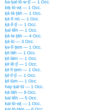
bə·ḵal·lō·w·ṯî — 1 Occ.
biḵ·lō·wṯ — 1 Occ.
ḵā·lā·ṯāh — 1 Occ.
ḵā·lî·nū — 1 Occ.
ḵā·lî·ṯî — 1 Occ.
ḵal·lêh — 1 Occ.
ḵā·lə·ṯāh — 4 Occ.
ḵā·lū — 3 Occ.
ḵə·lî·ṯem — 1 Occ.
ḵil·lāh — 1 Occ.
ḵil·lām — 1 Occ.
ḵil·lê·ṯî — 1 Occ.
ḵil·lî·ṯem — 1 Occ.
ḵil·lî·ṯî — 1 Occ.
ḵil·lūm — 1 Occ.
hay·ḵal·lū — 1 Occ.
kā·lāh — 9 Occ.
kal·lêh — 5 Occ.
kal·lō·wṯ — 1 Occ.
kal·lō·ṯām — 6 Occ.