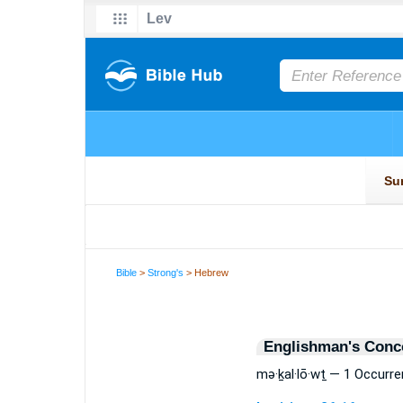
Bible
>
Strong's
> Hebrew
Englishman's Conc
mə·ḵal·lō·wṯ — 1 Occurr