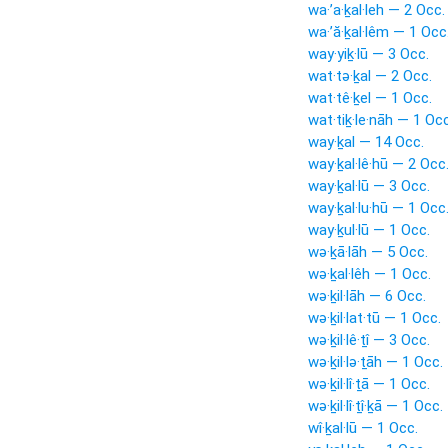
wa·’a·ḵal·leh — 2 Occ.
wa·’ă·ḵal·lêm — 1 Occ
way·yiḵ·lū — 3 Occ.
wat·tə·ḵal — 2 Occ.
wat·tê·ḵel — 1 Occ.
wat·tiḵ·le·nāh — 1 Occ
way·ḵal — 14 Occ.
way·ḵal·lê·hū — 2 Occ
way·ḵal·lū — 3 Occ.
way·ḵal·lu·hū — 1 Occ
way·ḵul·lū — 1 Occ.
wə·ḵā·lāh — 5 Occ.
wə·ḵal·lêh — 1 Occ.
wə·ḵil·lāh — 6 Occ.
wə·ḵil·lat·tū — 1 Occ.
wə·ḵil·lê·ṯî — 3 Occ.
wə·ḵil·lə·ṯāh — 1 Occ.
wə·ḵil·lî·ṯā — 1 Occ.
wə·ḵil·lî·ṯî·ḵā — 1 Occ.
wî·ḵal·lū — 1 Occ.