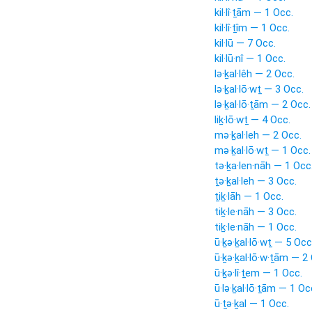
kil·lî·ṯām — 1 Occ.
kil·lî·ṯîm — 1 Occ.
kil·lū — 7 Occ.
kil·lū·nî — 1 Occ.
lə·ḵal·lêh — 2 Occ.
lə·ḵal·lō·wṯ — 3 Occ.
lə·ḵal·lō·ṯām — 2 Occ.
liḵ·lō·wṯ — 4 Occ.
mə·ḵal·leh — 2 Occ.
mə·ḵal·lō·wṯ — 1 Occ.
tə·ḵa·len·nāh — 1 Occ
ṯə·ḵal·leh — 3 Occ.
ṯiḵ·lāh — 1 Occ.
tiḵ·le·nāh — 3 Occ.
tiḵ·le·nāh — 1 Occ.
ū·ḵə·ḵal·lō·wṯ — 5 Occ
ū·ḵə·ḵal·lō·w·ṯām — 2
ū·ḵə·lî·ṯem — 1 Occ.
ū·lə·ḵal·lō·ṯām — 1 Oc
ū·ṯə·ḵal — 1 Occ.