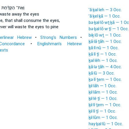
וְאֶת־ הַקַּדַּ֔חַת
מ
’ă·ḵal·leh — 3 Occ.
l waste away
the eyes
’ă·ḵel·ḵā — 1 Occ.
ue,
that shall consume
the eyes,
bə·ḵal·lō·wṯ·ḵā — 1 Oc
ever
will waste
the eyes to pine
bə·ḵal·lō·w·ṯî — 1 Occ.
biḵ·lō·wṯ — 1 Occ.
terlinear Hebrew
•
Strong's Numbers
•
ḵā·lā·ṯāh — 1 Occ.
Concordance
•
Englishman's Hebrew
ḵā·lî·nū — 1 Occ.
Texts
ḵā·lî·ṯî — 1 Occ.
ḵal·lêh — 1 Occ.
ḵā·lə·ṯāh — 4 Occ.
ḵā·lū — 3 Occ.
ḵə·lî·ṯem — 1 Occ.
ḵil·lāh — 1 Occ.
ḵil·lām — 1 Occ.
ḵil·lê·ṯî — 1 Occ.
ḵil·lî·ṯem — 1 Occ.
ḵil·lî·ṯî — 1 Occ.
ḵil·lūm — 1 Occ.
hay·ḵal·lū — 1 Occ.