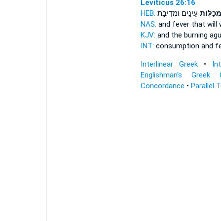
Leviticus 26:16
HEB:
עֵינַ֖יִם וּמְדִיבֹ֣ת
ְכַלּ֥וֹת
NAS:
and fever
that wil
KJV:
and the burning ag
INT:
consumption and f
Interlinear Greek
•
In
Englishman's Greek 
Concordance
•
Parallel 