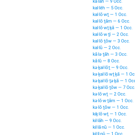
kā·lāh — 9 Occ.
kal·lêh — 5 Occ.
kal·lō·wṯ — 1 Occ.
kal·lō·ṯām — 6 Occ.
kal·lō·wṯ·ḵā — 1 Occ.
kal·lō·w·ṯî — 2 Occ.
kal·lō·ṯōw — 3 Occ.
kal·lū — 2 Occ.
kā·lə·ṯāh — 3 Occ.
kā·lū — 8 Occ.
kə·ḵal·lōṯ — 9 Occ.
kə·ḵal·lō·wṯ·ḵā — 1 Oc
kə·ḵal·lō·ṯə·ḵā — 1 Oc
kə·ḵal·lō·ṯōw — 7 Occ
kə·lō·wṯ — 2 Occ.
kə·lō·w·ṯām — 1 Occ.
kə·lō·ṯōw — 1 Occ.
kiḵ·lō·wṯ — 1 Occ.
kil·lāh — 9 Occ.
kil·lā·nū — 1 Occ.
kil·lî·nū — 1 Occ.