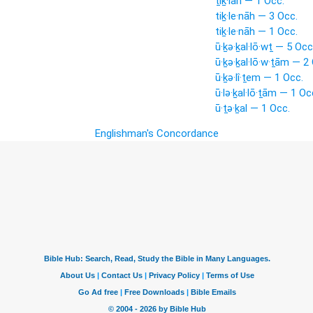
ṯiḵ·lāh — 1 Occ.
tiḵ·le·nāh — 3 Occ.
tiḵ·le·nāh — 1 Occ.
ū·ḵə·ḵal·lō·wṯ — 5 Occ
ū·ḵə·ḵal·lō·w·ṯām — 2
ū·ḵə·lî·ṯem — 1 Occ.
ū·lə·ḵal·lō·ṯām — 1 Oc
ū·ṯə·ḵal — 1 Occ.
Englishman's Concordance