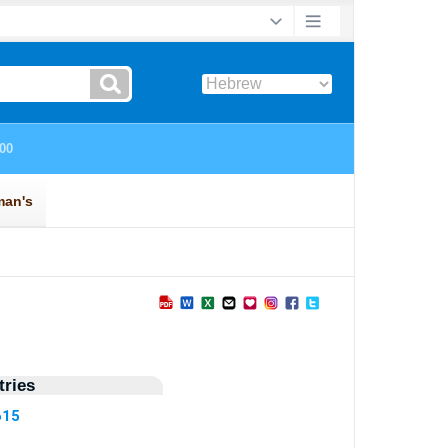
ries
615