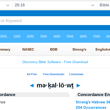
◄
mə·ḵal·lō·wṯ
►
ordance
Concordance Ent
ence
Strong's Hebrew 3
204 Occurrences