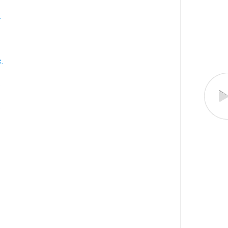
.
.
.
.