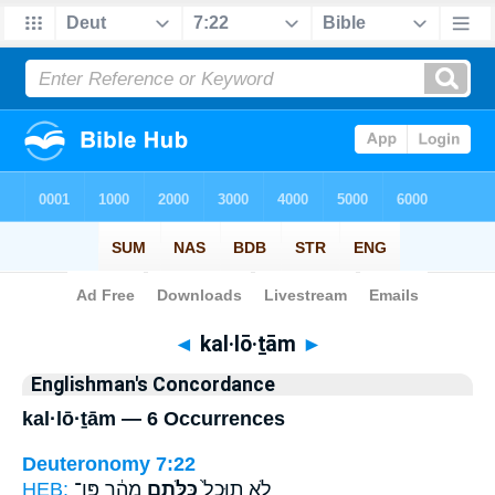
Bible
>
Strong's
> Hebrew
◄
kal·lō·ṯām
►
Englishman's Concordance
kal·lō·ṯām — 6 Occurrences
Deuteronomy 7:22
HEB:
מַהֵ֔ר פֶּן־
כַּלֹּתָ֣ם
לֹ֤א תוּכַל֙