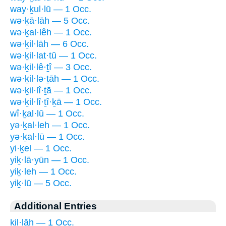
way·ḵul·lū — 1 Occ.
wə·ḵā·lāh — 5 Occ.
wə·ḵal·lêh — 1 Occ.
wə·ḵil·lāh — 6 Occ.
wə·ḵil·lat·tū — 1 Occ.
wə·ḵil·lê·ṯî — 3 Occ.
wə·ḵil·lə·ṯāh — 1 Occ.
wə·ḵil·lî·ṯā — 1 Occ.
wə·ḵil·lî·ṯî·ḵā — 1 Occ.
wî·ḵal·lū — 1 Occ.
yə·ḵal·leh — 1 Occ.
yə·ḵal·lū — 1 Occ.
yi·ḵel — 1 Occ.
yiḵ·lā·yūn — 1 Occ.
yiḵ·leh — 1 Occ.
yiḵ·lū — 5 Occ.
Additional Entries
ḵil·lāh — 1 Occ.