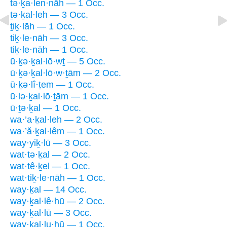
tə·ḵa·len·nāh — 1 Occ.
ṯə·ḵal·leh — 3 Occ.
ṯiḵ·lāh — 1 Occ.
tiḵ·le·nāh — 3 Occ.
tiḵ·le·nāh — 1 Occ.
ū·ḵə·ḵal·lō·wṯ — 5 Occ.
ū·ḵə·ḵal·lō·w·ṯām — 2 Occ.
ū·ḵə·lî·ṯem — 1 Occ.
ū·lə·ḵal·lō·ṯām — 1 Occ.
ū·ṯə·ḵal — 1 Occ.
wa·’a·ḵal·leh — 2 Occ.
wa·’ă·ḵal·lêm — 1 Occ.
way·yiḵ·lū — 3 Occ.
wat·tə·ḵal — 2 Occ.
wat·tê·ḵel — 1 Occ.
wat·tiḵ·le·nāh — 1 Occ.
way·ḵal — 14 Occ.
way·ḵal·lê·hū — 2 Occ.
way·ḵal·lū — 3 Occ.
way·ḵal·lu·hū — 1 Occ.