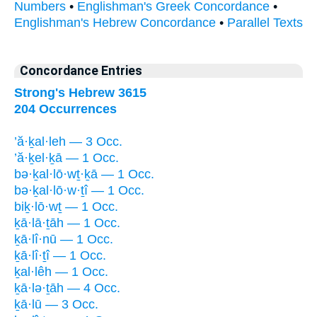
Numbers
•
Englishman's Greek Concordance
•
Englishman's Hebrew Concordance
•
Parallel Texts
Concordance Entries
Strong's Hebrew 3615
204 Occurrences
’ă·ḵal·leh — 3 Occ.
’ă·ḵel·ḵā — 1 Occ.
bə·ḵal·lō·wṯ·ḵā — 1 Occ.
bə·ḵal·lō·w·ṯî — 1 Occ.
biḵ·lō·wṯ — 1 Occ.
ḵā·lā·ṯāh — 1 Occ.
ḵā·lî·nū — 1 Occ.
ḵā·lî·ṯî — 1 Occ.
ḵal·lêh — 1 Occ.
ḵā·lə·ṯāh — 4 Occ.
ḵā·lū — 3 Occ.