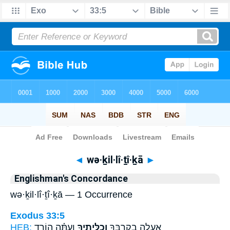
Bible
>
Strong's
> Hebrew
◄
wə·ḵil·lî·ṯî·ḵā
►
Englishman's Concordance
wə·ḵil·lî·ṯî·ḵā — 1 Occurrence
Exodus 33:5
HEB:
וְעַתָּ֗ה הוֹרֵ֤ד
וְכִלִּיתִ֑יךָ
אֶֽעֱלֶ֥ה בְקִרְבְּךָ֖