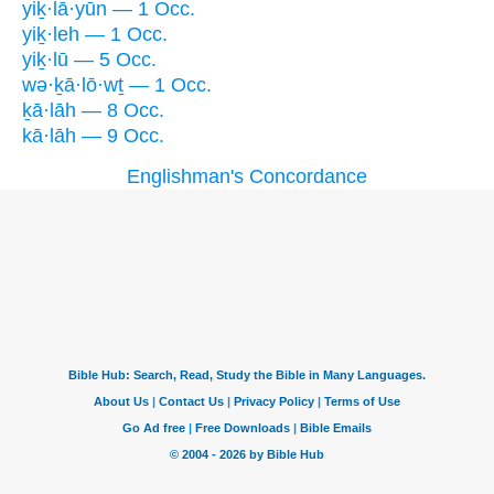
yiḵ·lā·yūn — 1 Occ.
yiḵ·leh — 1 Occ.
yiḵ·lū — 5 Occ.
wə·ḵā·lō·wṯ — 1 Occ.
ḵā·lāh — 8 Occ.
kā·lāh — 9 Occ.
Englishman's Concordance