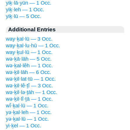
yiḵ·lā·yūn — 1 Occ.
yiḵ·leh — 1 Occ.
yiḵ·lū — 5 Occ.
Additional Entries
way·ḵal·lū — 3 Occ.
way·ḵal·lu·hū — 1 Occ.
way·ḵul·lū — 1 Occ.
wə·ḵā·lāh — 5 Occ.
wə·ḵal·lêh — 1 Occ.
wə·ḵil·lāh — 6 Occ.
wə·ḵil·lat·tū — 1 Occ.
wə·ḵil·lê·ṯî — 3 Occ.
wə·ḵil·lə·ṯāh — 1 Occ.
wə·ḵil·lî·ṯā — 1 Occ.
wî·ḵal·lū — 1 Occ.
yə·ḵal·leh — 1 Occ.
yə·ḵal·lū — 1 Occ.
yi·ḵel — 1 Occ.