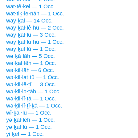
wat·tê·ḵel — 1 Occ.
wat·tiḵ·le·nāh — 1 Occ.
way·ḵal — 14 Occ.
way·ḵal·lê·hū — 2 Occ.
way·ḵal·lū — 3 Occ.
way·ḵal·lu·hū — 1 Occ.
way·ḵul·lū — 1 Occ.
wə·ḵā·lāh — 5 Occ.
wə·ḵal·lêh — 1 Occ.
wə·ḵil·lāh — 6 Occ.
wə·ḵil·lat·tū — 1 Occ.
wə·ḵil·lê·ṯî — 3 Occ.
wə·ḵil·lə·ṯāh — 1 Occ.
wə·ḵil·lî·ṯā — 1 Occ.
wə·ḵil·lî·ṯî·ḵā — 1 Occ.
wî·ḵal·lū — 1 Occ.
yə·ḵal·leh — 1 Occ.
yə·ḵal·lū — 1 Occ.
yi·ḵel — 1 Occ.