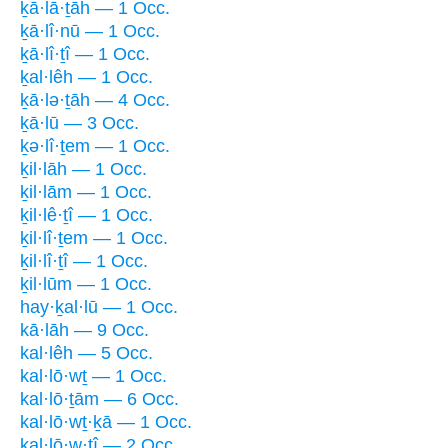
ḵā·lā·ṯāh — 1 Occ.
ḵā·lî·nū — 1 Occ.
ḵā·lî·ṯî — 1 Occ.
ḵal·lêh — 1 Occ.
ḵā·lə·ṯāh — 4 Occ.
ḵā·lū — 3 Occ.
ḵə·lî·ṯem — 1 Occ.
ḵil·lāh — 1 Occ.
ḵil·lām — 1 Occ.
ḵil·lê·ṯî — 1 Occ.
ḵil·lî·ṯem — 1 Occ.
ḵil·lî·ṯî — 1 Occ.
ḵil·lūm — 1 Occ.
hay·ḵal·lū — 1 Occ.
kā·lāh — 9 Occ.
kal·lêh — 5 Occ.
kal·lō·wṯ — 1 Occ.
kal·lō·ṯām — 6 Occ.
kal·lō·wṯ·ḵā — 1 Occ.
kal·lō·w·ṯî — 2 Occ.