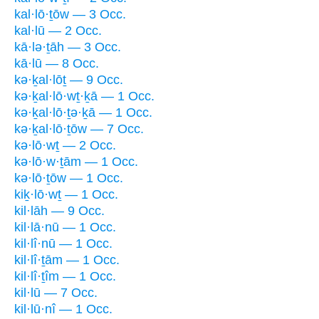
kal·lō·ṯōw — 3 Occ.
kal·lū — 2 Occ.
kā·lə·ṯāh — 3 Occ.
kā·lū — 8 Occ.
kə·ḵal·lōṯ — 9 Occ.
kə·ḵal·lō·wṯ·ḵā — 1 Occ.
kə·ḵal·lō·ṯə·ḵā — 1 Occ.
kə·ḵal·lō·ṯōw — 7 Occ.
kə·lō·wṯ — 2 Occ.
kə·lō·w·ṯām — 1 Occ.
kə·lō·ṯōw — 1 Occ.
kiḵ·lō·wṯ — 1 Occ.
kil·lāh — 9 Occ.
kil·lā·nū — 1 Occ.
kil·lî·nū — 1 Occ.
kil·lî·ṯām — 1 Occ.
kil·lî·ṯîm — 1 Occ.
kil·lū — 7 Occ.
kil·lū·nî — 1 Occ.