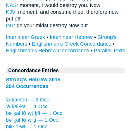
NAS:
moment,
I would destroy
you. Now
KJV:
moment,
and consume
thee: therefore now
put off
INT:
go your midst
destroy
Now put
Interlinear Greek
•
Interlinear Hebrew
•
Strong's
Numbers
•
Englishman's Greek Concordance
•
Englishman's Hebrew Concordance
•
Parallel Texts
Concordance Entries
Strong's Hebrew 3615
204 Occurrences
’ă·ḵal·leh — 3 Occ.
’ă·ḵel·ḵā — 1 Occ.
bə·ḵal·lō·wṯ·ḵā — 1 Occ.
bə·ḵal·lō·w·ṯî — 1 Occ.
biḵ·lō·wṯ — 1 Occ.