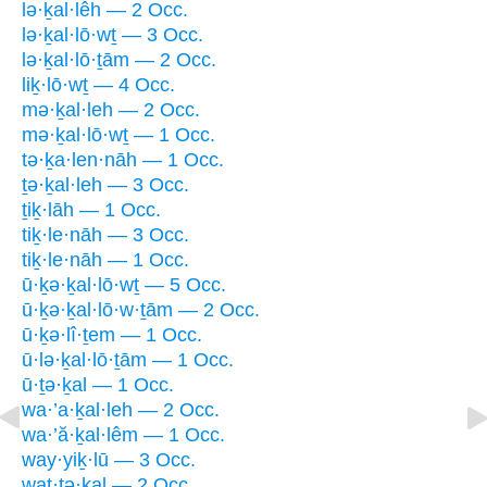
lə·ḵal·lêh — 2 Occ.
lə·ḵal·lō·wṯ — 3 Occ.
lə·ḵal·lō·ṯām — 2 Occ.
liḵ·lō·wṯ — 4 Occ.
mə·ḵal·leh — 2 Occ.
mə·ḵal·lō·wṯ — 1 Occ.
tə·ḵa·len·nāh — 1 Occ.
ṯə·ḵal·leh — 3 Occ.
ṯiḵ·lāh — 1 Occ.
tiḵ·le·nāh — 3 Occ.
tiḵ·le·nāh — 1 Occ.
ū·ḵə·ḵal·lō·wṯ — 5 Occ.
ū·ḵə·ḵal·lō·w·ṯām — 2 Occ.
ū·ḵə·lî·ṯem — 1 Occ.
ū·lə·ḵal·lō·ṯām — 1 Occ.
ū·ṯə·ḵal — 1 Occ.
wa·’a·ḵal·leh — 2 Occ.
wa·’ă·ḵal·lêm — 1 Occ.
way·yiḵ·lū — 3 Occ.
wat·tə·ḵal — 2 Occ.